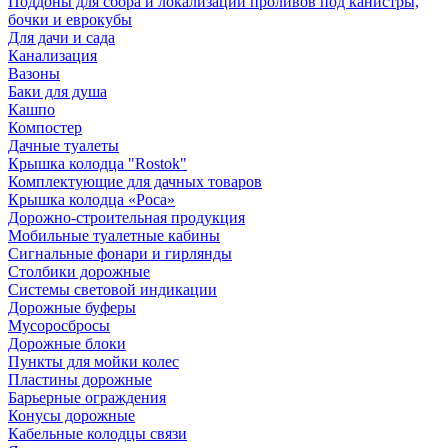
Поддоны для сбора и локализации проливов под канистры,
бочки и еврокубы
Для дачи и сада
Канализация
Вазоны
Баки для душа
Кашпо
Компостер
Дачные туалеты
Крышка колодца "Rostok"
Комплектующие для дачных товаров
Крышка колодца «Роса»
Дорожно-строительная продукция
Мобильные туалетные кабины
Сигнальные фонари и гирлянды
Столбики дорожные
Системы световой индикации
Дорожные буферы
Мусоросбросы
Дорожные блоки
Пункты для мойки колес
Пластины дорожные
Барьерные ограждения
Конусы дорожные
Кабельные колодцы связи