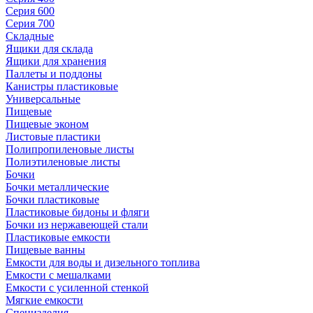
Серия 600
Серия 700
Складные
Ящики для склада
Ящики для хранения
Паллеты и поддоны
Канистры пластиковые
Универсальные
Пищевые
Пищевые эконом
Листовые пластики
Полипропиленовые листы
Полиэтиленовые листы
Бочки
Бочки металлические
Бочки пластиковые
Пластиковые бидоны и фляги
Бочки из нержавеющей стали
Пластиковые емкости
Пищевые ванны
Емкости для воды и дизельного топлива
Емкости с мешалками
Емкости с усиленной стенкой
Мягкие емкости
Специзделия