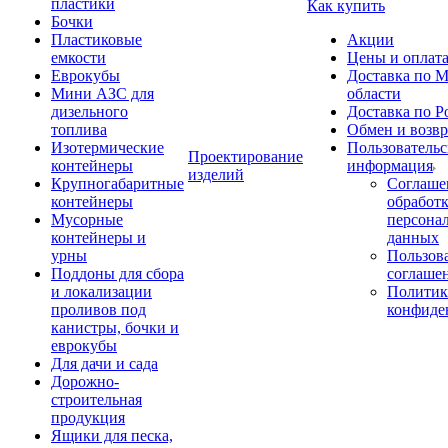
пластики
Как купить
Бочки
Пластиковые
Акции
емкости
Цены и оплат
Еврокубы
Доставка по М
Мини АЗС для
области
дизельного
Доставка по Р
топлива
Обмен и возвр
Изотермические
Пользовательс
Проектирование
контейнеры
информация
изделий
Крупногабаритные
Соглаше
контейнеры
обработ
Мусорные
персона
контейнеры и
данных
урны
Пользова
Поддоны для сбора
соглаше
и локализации
Политик
проливов под
конфиде
канистры, бочки и
еврокубы
Для дачи и сада
Дорожно-
строительная
продукция
Ящики для песка,