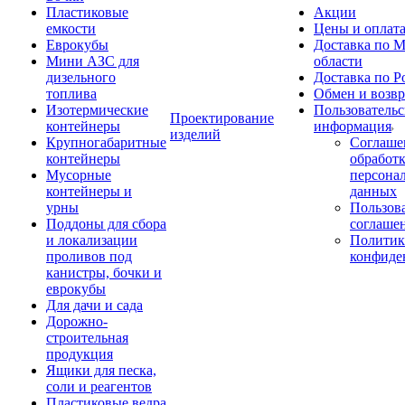
Пластиковые
Акции
емкости
Цены и оплат
Еврокубы
Доставка по М
Мини АЗС для
области
дизельного
Доставка по Р
топлива
Обмен и возвр
Изотермические
Пользовательс
Проектирование
контейнеры
информация
изделий
Крупногабаритные
Соглаше
контейнеры
обработ
Мусорные
персона
контейнеры и
данных
урны
Пользова
Поддоны для сбора
соглаше
и локализации
Политик
проливов под
конфиде
канистры, бочки и
еврокубы
Для дачи и сада
Дорожно-
строительная
продукция
Ящики для песка,
соли и реагентов
Пластиковые ведра