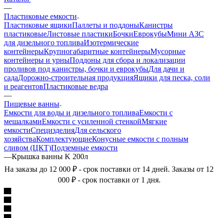
—
Пластиковые емкости
Пластиковые ящики
Паллеты и поддоны
Канистры
пластиковые
Листовые пластики
Бочки
Еврокубы
Мини АЗС
для дизельного топлива
Изотермические
контейнеры
Крупногабаритные контейнеры
Мусорные
контейнеры и урны
Поддоны для сбора и локализации
проливов под канистры, бочки и еврокубы
Для дачи и
сада
Дорожно-строительная продукция
Ящики для песка, соли
и реагентов
Пластиковые ведра
—
Пищевые ванны
Емкости для воды и дизельного топлива
Емкости с
мешалками
Емкости с усиленной стенкой
Мягкие
емкости
Специзделия
Для сельского
хозяйства
Комплектующие
Конусные емкости с полным
сливом (ЦКТ)
Подземные емкости
—
Крышка ванны K 200л
На заказы до 12 000 ₽ - срок поставки от 14 дней. Заказы от 12
000 ₽ - срок поставки от 1 дня.