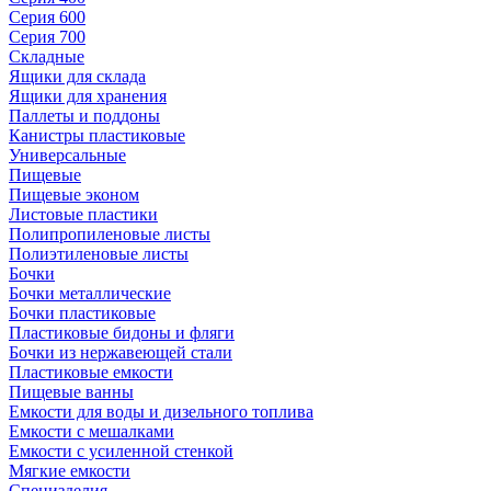
Серия 600
Серия 700
Складные
Ящики для склада
Ящики для хранения
Паллеты и поддоны
Канистры пластиковые
Универсальные
Пищевые
Пищевые эконом
Листовые пластики
Полипропиленовые листы
Полиэтиленовые листы
Бочки
Бочки металлические
Бочки пластиковые
Пластиковые бидоны и фляги
Бочки из нержавеющей стали
Пластиковые емкости
Пищевые ванны
Емкости для воды и дизельного топлива
Емкости с мешалками
Емкости с усиленной стенкой
Мягкие емкости
Специзделия