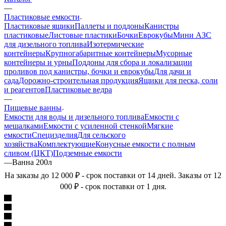
—
Пластиковые емкости
Пластиковые ящики
Паллеты и поддоны
Канистры
пластиковые
Листовые пластики
Бочки
Еврокубы
Мини АЗС
для дизельного топлива
Изотермические
контейнеры
Крупногабаритные контейнеры
Мусорные
контейнеры и урны
Поддоны для сбора и локализации
проливов под канистры, бочки и еврокубы
Для дачи и
сада
Дорожно-строительная продукция
Ящики для песка, соли
и реагентов
Пластиковые ведра
—
Пищевые ванны
Емкости для воды и дизельного топлива
Емкости с
мешалками
Емкости с усиленной стенкой
Мягкие
емкости
Специзделия
Для сельского
хозяйства
Комплектующие
Конусные емкости с полным
сливом (ЦКТ)
Подземные емкости
—
Ванна 200л
На заказы до 12 000 ₽ - срок поставки от 14 дней. Заказы от 12
000 ₽ - срок поставки от 1 дня.