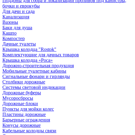
Поддоны для сбора и локализации проливов под канистры,
бочки и еврокубы
Для дачи и сада
Канализация
Вазоны
Баки для душа
Кашпо
Компостер
Дачные туалеты
Крышка колодца "Rostok"
Комплектующие для дачных товаров
Крышка колодца «Роса»
Дорожно-строительная продукция
Мобильные туалетные кабины
Сигнальные фонари и гирлянды
Столбики дорожные
Системы световой индикации
Дорожные буферы
Мусоросбросы
Дорожные блоки
Пункты для мойки колес
Пластины дорожные
Барьерные ограждения
Конусы дорожные
Кабельные колодцы связи