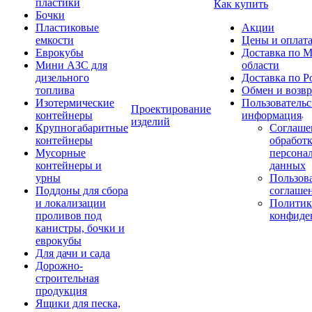
пластики
Как купить
Бочки
Пластиковые
Акции
емкости
Цены и оплат
Еврокубы
Доставка по М
Мини АЗС для
области
дизельного
Доставка по Р
топлива
Обмен и возвр
Изотермические
Пользовательс
Проектирование
контейнеры
информация
изделий
Крупногабаритные
Соглаше
контейнеры
обработ
Мусорные
персона
контейнеры и
данных
урны
Пользова
Поддоны для сбора
соглаше
и локализации
Политик
проливов под
конфиде
канистры, бочки и
еврокубы
Для дачи и сада
Дорожно-
строительная
продукция
Ящики для песка,