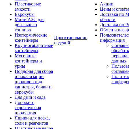
Пластиковые
Акции
емкости
Цены и оплат
Еврокубы
Доставка по М
Мини АЗС для
области
дизельного
Доставка по Р
топлива
Обмен и возвр
Изотермические
Пользовательс
Проектирование
контейнеры
информация
изделий
Крупногабаритные
Соглаше
контейнеры
обработ
Мусорные
персона
контейнеры и
данных
урны
Пользова
Поддоны для сбора
соглаше
и локализации
Политик
проливов под
конфиде
канистры, бочки и
еврокубы
Для дачи и сада
Дорожно-
строительная
продукция
Ящики для песка,
соли и реагентов
Пластиковые ведра