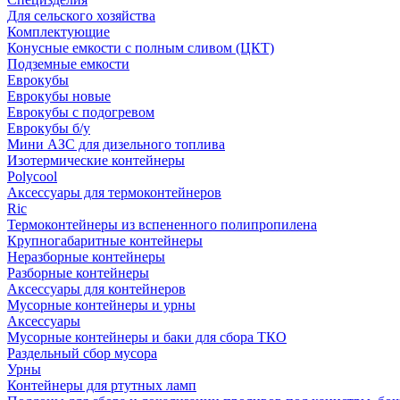
Для сельского хозяйства
Комплектующие
Конусные емкости с полным сливом (ЦКТ)
Подземные емкости
Еврокубы
Еврокубы новые
Еврокубы с подогревом
Еврокубы б/у
Мини АЗС для дизельного топлива
Изотермические контейнеры
Polycool
Аксессуары для термоконтейнеров
Ric
Термоконтейнеры из вспененного полипропилена
Крупногабаритные контейнеры
Неразборные контейнеры
Разборные контейнеры
Аксессуары для контейнеров
Мусорные контейнеры и урны
Аксессуары
Мусорные контейнеры и баки для сбора ТКО
Раздельный сбор мусора
Урны
Контейнеры для ртутных ламп