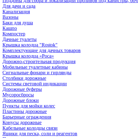
Поддоны для сбора и локализации проливов под канистры, бо
Для дачи и сада
Канализация
Вазоны
Баки для душа
Кашпо
Компостер
Дачные туалеты
Крышка колодца "Rostok"
Комплектующие для дачных товаров
Крышка колодца «Роса»
Дорожно-строительная продукция
Мобильные туалетные кабины
Сигнальные фонари и гирлянды
Столбики дорожные
Системы световой индикации
Дорожные буферы
Мусоросбросы
Дорожные блоки
Пункты для мойки колес
Пластины дорожные
Барьерные ограждения
Конусы дорожные
Кабельные колодцы связи
Ящики для песка, соли и реагентов