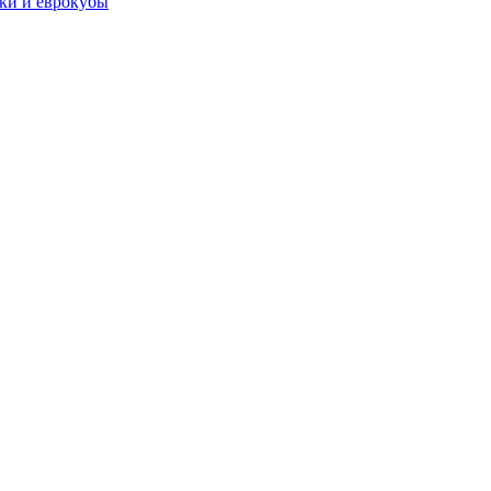
чки и еврокубы