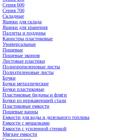
Серия 600
Серия 700
Складные
Ящики для склада
Ящики для хранения
Паллеты и поддоны
Канистры пластиковые
Универсальные
Пищевые
Пищевые эконом
Листовые пластики
Полипропиленовые листы
Полиэтиленовые листы
Бочки
Бочки металлические
Бочки пластиковые
Пластиковые бидоны и фляги
Бочки из нержавеющей стали
Пластиковые емкости
Пищевые ванны
Емкости для воды и дизельного топлива
Емкости с мешалками
Емкости с усиленной стенкой
Мягкие емкости
Специзделия