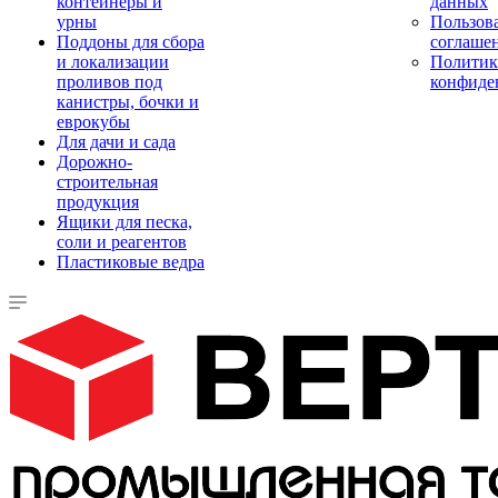
контейнеры и
данных
урны
Пользова
Поддоны для сбора
соглаше
и локализации
Политик
проливов под
конфиде
канистры, бочки и
еврокубы
Для дачи и сада
Дорожно-
строительная
продукция
Ящики для песка,
соли и реагентов
Пластиковые ведра