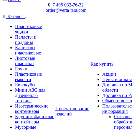
+7 495 032-76-32
order@verta-tara.com
Каталог
Пластиковые
ящики
Паллеты и
поддоны
Канистры
пластиковые
Листовые
пластики
Как купить
Бочки
Пластиковые
Акции
емкости
Цены и оплат
Еврокубы
Доставка по М
Мини АЗС для
области
дизельного
Доставка по Р
топлива
Обмен и возвр
Изотермические
Пользовательс
Проектирование
контейнеры
информация
изделий
Крупногабаритные
Соглаше
контейнеры
обработ
Мусорные
персона