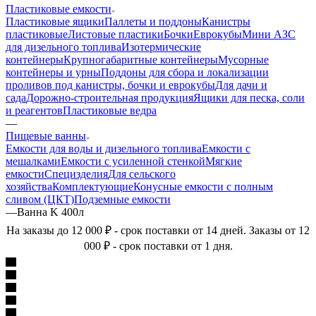
Пластиковые емкости
Пластиковые ящики
Паллеты и поддоны
Канистры
пластиковые
Листовые пластики
Бочки
Еврокубы
Мини АЗС
для дизельного топлива
Изотермические
контейнеры
Крупногабаритные контейнеры
Мусорные
контейнеры и урны
Поддоны для сбора и локализации
проливов под канистры, бочки и еврокубы
Для дачи и
сада
Дорожно-строительная продукция
Ящики для песка, соли
и реагентов
Пластиковые ведра
—
Пищевые ванны
Емкости для воды и дизельного топлива
Емкости с
мешалками
Емкости с усиленной стенкой
Мягкие
емкости
Специзделия
Для сельского
хозяйства
Комплектующие
Конусные емкости с полным
сливом (ЦКТ)
Подземные емкости
—
Ванна K 400л
На заказы до 12 000 ₽ - срок поставки от 14 дней. Заказы от 12
000 ₽ - срок поставки от 1 дня.