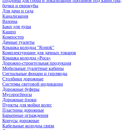
Поддоны для сбора и локализации проливов под канистры,
бочки и еврокубы
Для дачи и сада
Канализация
Вазоны
Баки для душа
Кашпо
Компостер
Дачные туалеты
Крышка колодца "Rostok"
Комплектующие для дачных товаров
Крышка колодца «Роса»
Дорожно-строительная продукция
Мобильные туалетные кабины
Сигнальные фонари и гирлянды
Столбики дорожные
Системы световой индикации
Дорожные буферы
Мусоросбросы
Дорожные блоки
Пункты для мойки колес
Пластины дорожные
Барьерные ограждения
Конусы дорожные
Кабельные колодцы связи