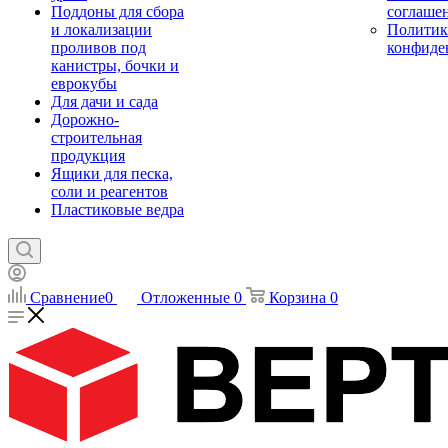
Поддоны для сбора
соглаше
и локализации
Политик
проливов под
конфиде
канистры, бочки и
еврокубы
Для дачи и сада
Дорожно-
строительная
продукция
Ящики для песка,
соли и реагентов
Пластиковые ведра
Сравнение
0
Отложенные
0
Корзина
0