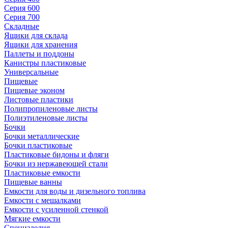
Серия 600
Серия 700
Складные
Ящики для склада
Ящики для хранения
Паллеты и поддоны
Канистры пластиковые
Универсальные
Пищевые
Пищевые эконом
Листовые пластики
Полипропиленовые листы
Полиэтиленовые листы
Бочки
Бочки металлические
Бочки пластиковые
Пластиковые бидоны и фляги
Бочки из нержавеющей стали
Пластиковые емкости
Пищевые ванны
Емкости для воды и дизельного топлива
Емкости с мешалками
Емкости с усиленной стенкой
Мягкие емкости
Специзделия