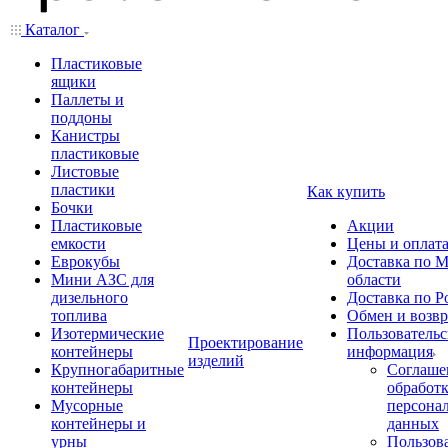
Каталог
Пластиковые
ящики
Паллеты и
поддоны
Канистры
пластиковые
Листовые
пластики
Как купить
Бочки
Пластиковые
Акции
емкости
Цены и оплат
Еврокубы
Доставка по М
Мини АЗС для
области
дизельного
Доставка по Р
топлива
Обмен и возвр
Изотермические
Пользовательс
Проектирование
контейнеры
информация
изделий
Крупногабаритные
Соглаше
контейнеры
обработ
Мусорные
персона
контейнеры и
данных
урны
Пользова