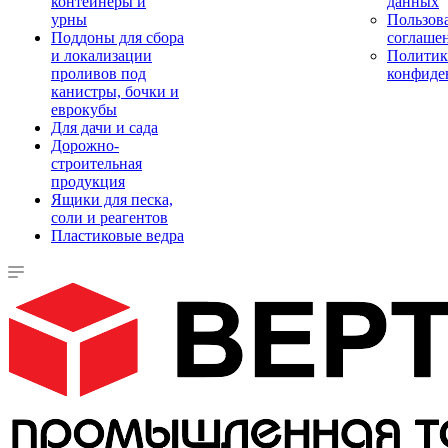
контейнеры и
данных
урны
Пользова
Поддоны для сбора
соглаше
и локализации
Политик
проливов под
конфиде
канистры, бочки и
еврокубы
Для дачи и сада
Дорожно-
строительная
продукция
Ящики для песка,
соли и реагентов
Пластиковые ведра