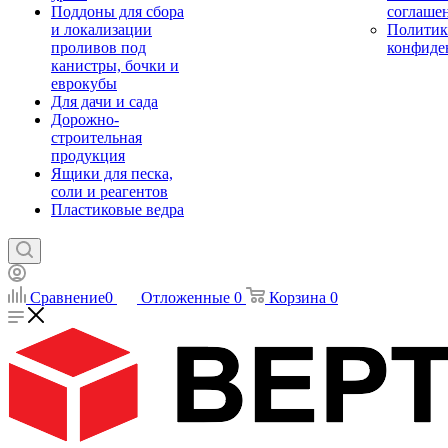
Поддоны для сбора
соглаше
и локализации
Политик
проливов под
конфиде
канистры, бочки и
еврокубы
Для дачи и сада
Дорожно-
строительная
продукция
Ящики для песка,
соли и реагентов
Пластиковые ведра
Сравнение
0
Отложенные
0
Корзина
0