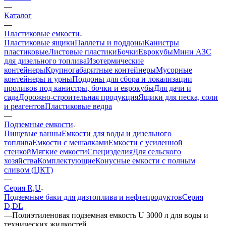
—
Каталог
—
Пластиковые емкости
Пластиковые ящики
Паллеты и поддоны
Канистры
пластиковые
Листовые пластики
Бочки
Еврокубы
Мини АЗС
для дизельного топлива
Изотермические
контейнеры
Крупногабаритные контейнеры
Мусорные
контейнеры и урны
Поддоны для сбора и локализации
проливов под канистры, бочки и еврокубы
Для дачи и
сада
Дорожно-строительная продукция
Ящики для песка, соли
и реагентов
Пластиковые ведра
—
Подземные емкости
Пищевые ванны
Емкости для воды и дизельного
топлива
Емкости с мешалками
Емкости с усиленной
стенкой
Мягкие емкости
Специзделия
Для сельского
хозяйства
Комплектующие
Конусные емкости с полным
сливом (ЦКТ)
—
Серия R,U
Подземные баки для дизтоплива и нефтепродуктов
Серия
D,DL
—
Полиэтиленовая подземная емкость U 3000 л для воды и
технических жидкостей