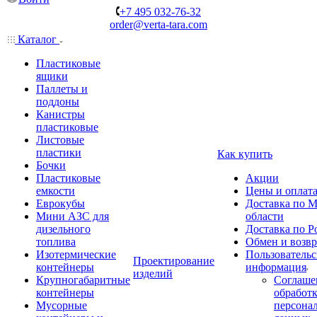
+7 495 032-76-32
order@verta-tara.com
Каталог
Пластиковые
ящики
Паллеты и
поддоны
Канистры
пластиковые
Листовые
пластики
Как купить
Бочки
Пластиковые
Акции
емкости
Цены и оплат
Еврокубы
Доставка по М
Мини АЗС для
области
дизельного
Доставка по Р
топлива
Обмен и возвр
Изотермические
Пользовательс
Проектирование
контейнеры
информация
изделий
Крупногабаритные
Соглаше
контейнеры
обработ
Мусорные
персона