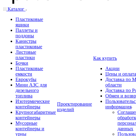
Каталог
Пластиковые
ящики
Паллеты и
поддоны
Канистры
пластиковые
Листовые
пластики
Как купить
Бочки
Пластиковые
Акции
емкости
Цены и оплат
Еврокубы
Доставка по М
Мини АЗС для
области
дизельного
Доставка по Р
топлива
Обмен и возвр
Изотермические
Пользовательс
Проектирование
контейнеры
информация
изделий
Крупногабаритные
Соглаше
контейнеры
обработ
Мусорные
персона
контейнеры и
данных
урны
Пользова