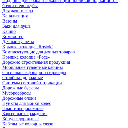
Поддоны для сбора и локализации проливов под канистры,
бочки и еврокубы
Для дачи и сада
Канализация
Вазоны
Баки для душа
Кашпо
Компостер
Дачные туалеты
Крышка колодца "Rostok"
Комплектующие для дачных товаров
Крышка колодца «Роса»
Дорожно-строительная продукция
Мобильные туалетные кабины
Сигнальные фонари и гирлянды
Столбики дорожные
Системы световой индикации
Дорожные буферы
Мусоросбросы
Дорожные блоки
Пункты для мойки колес
Пластины дорожные
Барьерные ограждения
Конусы дорожные
Кабельные колодцы связи