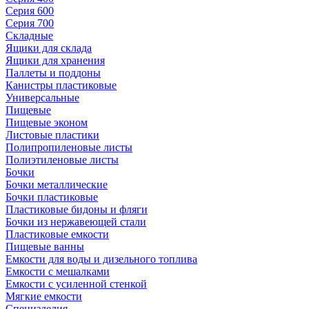
Серия 600
Серия 700
Складные
Ящики для склада
Ящики для хранения
Паллеты и поддоны
Канистры пластиковые
Универсальные
Пищевые
Пищевые эконом
Листовые пластики
Полипропиленовые листы
Полиэтиленовые листы
Бочки
Бочки металлические
Бочки пластиковые
Пластиковые бидоны и фляги
Бочки из нержавеющей стали
Пластиковые емкости
Пищевые ванны
Емкости для воды и дизельного топлива
Емкости с мешалками
Емкости с усиленной стенкой
Мягкие емкости
Специзделия