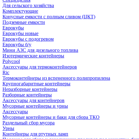
Для сельского хозяйства
Комплектующие
Конусные емкости с полным сливом (ЦКТ)
Подземные емкости
Еврокубы
Еврокубы новые
Еврокубы с подогревом
Еврокубы б/у
Мини АЗС для дизельного топлива
Изотермические контейнеры
Polycool
Аксессуары для термоконтейнеров
Ric
Термоконтейнеры из вспененного полипропилена
Крупногабаритные контейнеры
Неразборные контейнеры
Разборные контейнеры
Аксессуары для контейнеров
Мусорные контейнеры и урны
Аксессуары
Мусорные контейнеры и баки для сбора ТКО
Раздельный сбор мусора
Урны
Контейнеры для ртутных ламп