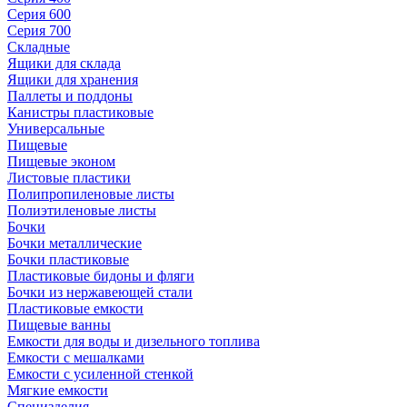
Серия 600
Серия 700
Складные
Ящики для склада
Ящики для хранения
Паллеты и поддоны
Канистры пластиковые
Универсальные
Пищевые
Пищевые эконом
Листовые пластики
Полипропиленовые листы
Полиэтиленовые листы
Бочки
Бочки металлические
Бочки пластиковые
Пластиковые бидоны и фляги
Бочки из нержавеющей стали
Пластиковые емкости
Пищевые ванны
Емкости для воды и дизельного топлива
Емкости с мешалками
Емкости с усиленной стенкой
Мягкие емкости
Специзделия