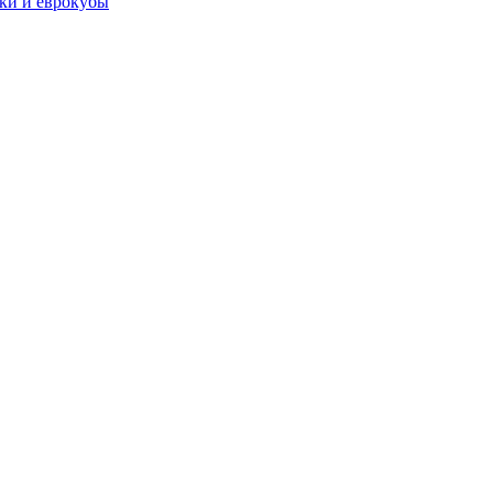
чки и еврокубы