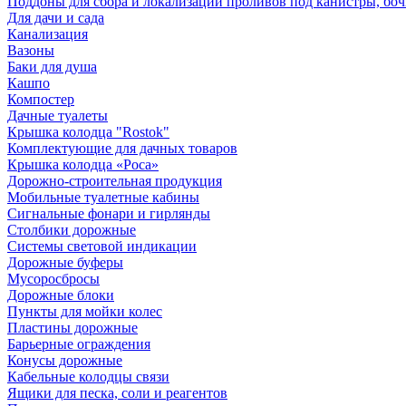
Поддоны для сбора и локализации проливов под канистры, бо
Для дачи и сада
Канализация
Вазоны
Баки для душа
Кашпо
Компостер
Дачные туалеты
Крышка колодца "Rostok"
Комплектующие для дачных товаров
Крышка колодца «Роса»
Дорожно-строительная продукция
Мобильные туалетные кабины
Сигнальные фонари и гирлянды
Столбики дорожные
Системы световой индикации
Дорожные буферы
Мусоросбросы
Дорожные блоки
Пункты для мойки колес
Пластины дорожные
Барьерные ограждения
Конусы дорожные
Кабельные колодцы связи
Ящики для песка, соли и реагентов