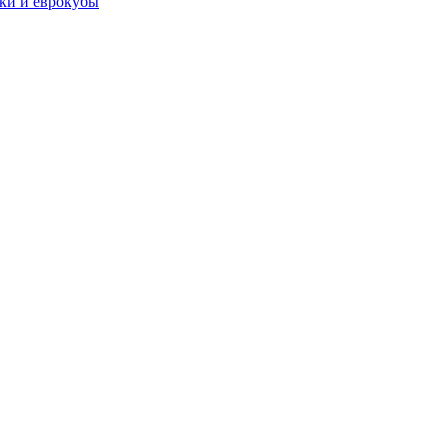
чки и еврокубы