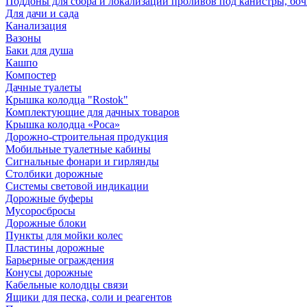
Поддоны для сбора и локализации проливов под канистры, бо
Для дачи и сада
Канализация
Вазоны
Баки для душа
Кашпо
Компостер
Дачные туалеты
Крышка колодца "Rostok"
Комплектующие для дачных товаров
Крышка колодца «Роса»
Дорожно-строительная продукция
Мобильные туалетные кабины
Сигнальные фонари и гирлянды
Столбики дорожные
Системы световой индикации
Дорожные буферы
Мусоросбросы
Дорожные блоки
Пункты для мойки колес
Пластины дорожные
Барьерные ограждения
Конусы дорожные
Кабельные колодцы связи
Ящики для песка, соли и реагентов