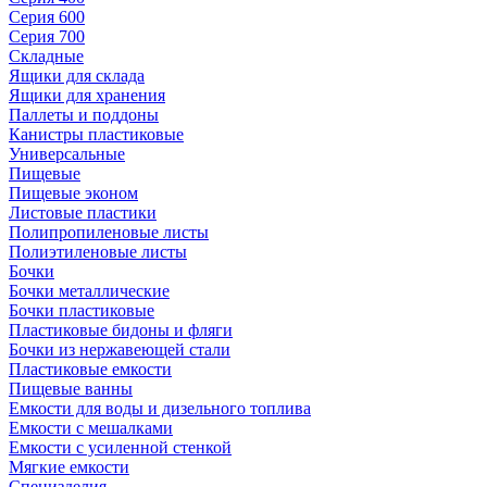
Серия 600
Серия 700
Складные
Ящики для склада
Ящики для хранения
Паллеты и поддоны
Канистры пластиковые
Универсальные
Пищевые
Пищевые эконом
Листовые пластики
Полипропиленовые листы
Полиэтиленовые листы
Бочки
Бочки металлические
Бочки пластиковые
Пластиковые бидоны и фляги
Бочки из нержавеющей стали
Пластиковые емкости
Пищевые ванны
Емкости для воды и дизельного топлива
Емкости с мешалками
Емкости с усиленной стенкой
Мягкие емкости
Специзделия