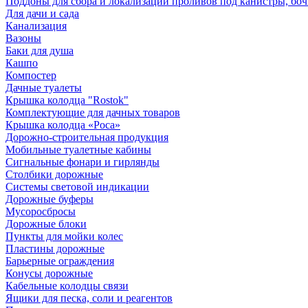
Поддоны для сбора и локализации проливов под канистры, бо
Для дачи и сада
Канализация
Вазоны
Баки для душа
Кашпо
Компостер
Дачные туалеты
Крышка колодца "Rostok"
Комплектующие для дачных товаров
Крышка колодца «Роса»
Дорожно-строительная продукция
Мобильные туалетные кабины
Сигнальные фонари и гирлянды
Столбики дорожные
Системы световой индикации
Дорожные буферы
Мусоросбросы
Дорожные блоки
Пункты для мойки колес
Пластины дорожные
Барьерные ограждения
Конусы дорожные
Кабельные колодцы связи
Ящики для песка, соли и реагентов