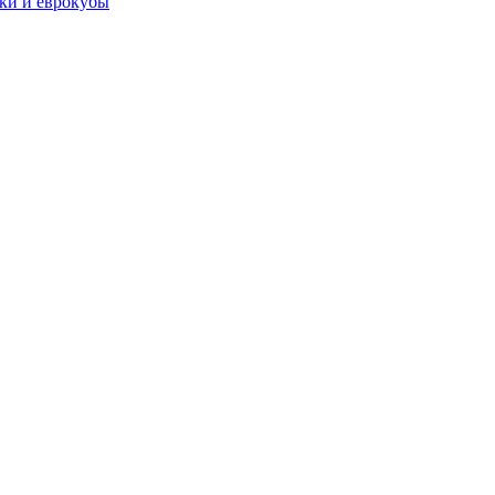
чки и еврокубы