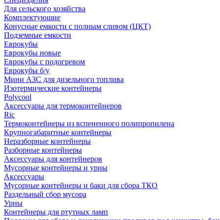
Для сельского хозяйства
Комплектующие
Конусные емкости с полным сливом (ЦКТ)
Подземные емкости
Еврокубы
Еврокубы новые
Еврокубы с подогревом
Еврокубы б/у
Мини АЗС для дизельного топлива
Изотермические контейнеры
Polycool
Аксессуары для термоконтейнеров
Ric
Термоконтейнеры из вспененного полипропилена
Крупногабаритные контейнеры
Неразборные контейнеры
Разборные контейнеры
Аксессуары для контейнеров
Мусорные контейнеры и урны
Аксессуары
Мусорные контейнеры и баки для сбора ТКО
Раздельный сбор мусора
Урны
Контейнеры для ртутных ламп