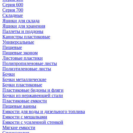
Серия 600
Серия 700
Складные
Ящики для склада
Ящики для хранения
Паллеты и поддоны
Канистры пластиковые
Универсальные
Пищевые
Пищевые эконом
Листовые пластики
Полипропиленовые листы
Полиэтиленовые листы
Бочки
Бочки металлические
Бочки пластиковые
Пластиковые бидоны и фляги
Бочки из нержавеющей стали
Пластиковые емкости
Пищевые ванны
Емкости для воды и дизельного топлива
Емкости с мешалками
Емкости с усиленной стенкой
Мягкие емкости
Специзделия