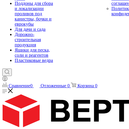
Поддоны для сбора
соглаше
и локализации
Политик
проливов под
конфиде
канистры, бочки и
еврокубы
Для дачи и сада
Дорожно-
строительная
продукция
Ящики для песка,
соли и реагентов
Пластиковые ведра
Сравнение
0
Отложенные
0
Корзина
0