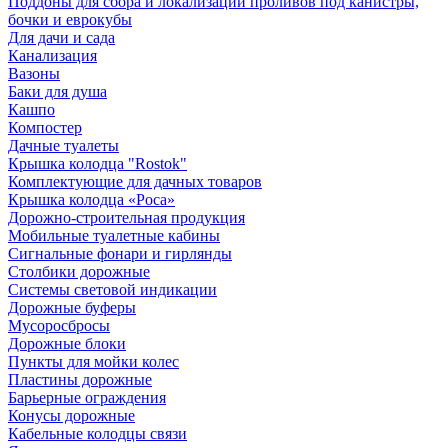
Поддоны для сбора и локализации проливов под канистры,
бочки и еврокубы
Для дачи и сада
Канализация
Вазоны
Баки для душа
Кашпо
Компостер
Дачные туалеты
Крышка колодца "Rostok"
Комплектующие для дачных товаров
Крышка колодца «Роса»
Дорожно-строительная продукция
Мобильные туалетные кабины
Сигнальные фонари и гирлянды
Столбики дорожные
Системы световой индикации
Дорожные буферы
Мусоросбросы
Дорожные блоки
Пункты для мойки колес
Пластины дорожные
Барьерные ограждения
Конусы дорожные
Кабельные колодцы связи