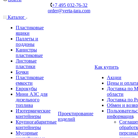
+7 495 032-76-32
order@verta-tara.com
Каталог
Пластиковые
ящики
Паллеты и
поддоны
Канистры
пластиковые
Листовые
пластики
Как купить
Бочки
Пластиковые
Акции
емкости
Цены и оплат
Еврокубы
Доставка по М
Мини АЗС для
области
дизельного
Доставка по Р
топлива
Обмен и возвр
Изотермические
Пользовательс
Проектирование
контейнеры
информация
изделий
Крупногабаритные
Соглаше
контейнеры
обработ
Мусорные
персона