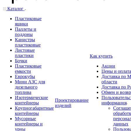
Каталог
Пластиковые
ящики
Паллеты и
поддоны
Канистры
пластиковые
Листовые
пластики
Как купить
Бочки
Пластиковые
Акции
емкости
Цены и оплат
Еврокубы
Доставка по М
Мини АЗС для
области
дизельного
Доставка по Р
топлива
Обмен и возвр
Изотермические
Пользовательс
Проектирование
контейнеры
информация
изделий
Крупногабаритные
Соглаше
контейнеры
обработ
Мусорные
персона
контейнеры и
данных
урны
Пользова