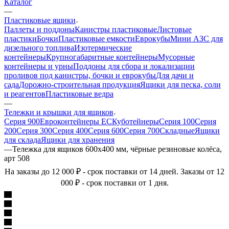
Каталог
—
Пластиковые ящики
Паллеты и поддоны
Канистры пластиковые
Листовые
пластики
Бочки
Пластиковые емкости
Еврокубы
Мини АЗС для
дизельного топлива
Изотермические
контейнеры
Крупногабаритные контейнеры
Мусорные
контейнеры и урны
Поддоны для сбора и локализации
проливов под канистры, бочки и еврокубы
Для дачи и
сада
Дорожно-строительная продукция
Ящики для песка, соли
и реагентов
Пластиковые ведра
—
Тележки и крышки для ящиков
Серия 900
Евроконтейнеры ЕС
Куботейнеры
Серия 100
Серия
200
Серия 300
Серия 400
Серия 600
Серия 700
Складные
Ящики
для склада
Ящики для хранения
—
Тележка для ящиков 600х400 мм, чёрные резиновые колёса,
арт 508
На заказы до 12 000 ₽ - срок поставки от 14 дней. Заказы от 12
000 ₽ - срок поставки от 1 дня.