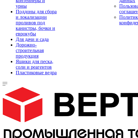
контейнеры и
данных
урны
Пользова
Поддоны для сбора
соглаше
и локализации
Политик
проливов под
конфиде
канистры, бочки и
еврокубы
Для дачи и сада
Дорожно-
строительная
продукция
Ящики для песка,
соли и реагентов
Пластиковые ведра