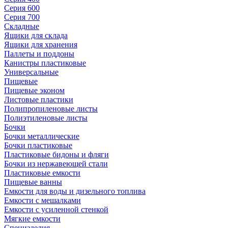
Серия 600
Серия 700
Складные
Ящики для склада
Ящики для хранения
Паллеты и поддоны
Канистры пластиковые
Универсальные
Пищевые
Пищевые эконом
Листовые пластики
Полипропиленовые листы
Полиэтиленовые листы
Бочки
Бочки металлические
Бочки пластиковые
Пластиковые бидоны и фляги
Бочки из нержавеющей стали
Пластиковые емкости
Пищевые ванны
Емкости для воды и дизельного топлива
Емкости с мешалками
Емкости с усиленной стенкой
Мягкие емкости
Специзделия