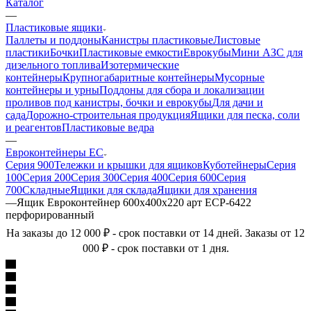
Каталог
—
Пластиковые ящики
Паллеты и поддоны
Канистры пластиковые
Листовые
пластики
Бочки
Пластиковые емкости
Еврокубы
Мини АЗС для
дизельного топлива
Изотермические
контейнеры
Крупногабаритные контейнеры
Мусорные
контейнеры и урны
Поддоны для сбора и локализации
проливов под канистры, бочки и еврокубы
Для дачи и
сада
Дорожно-строительная продукция
Ящики для песка, соли
и реагентов
Пластиковые ведра
—
Евроконтейнеры ЕС
Серия 900
Тележки и крышки для ящиков
Куботейнеры
Серия
100
Серия 200
Серия 300
Серия 400
Серия 600
Серия
700
Складные
Ящики для склада
Ящики для хранения
—
Ящик Евроконтейнер 600х400х220 арт ECP-6422
перфорированный
На заказы до 12 000 ₽ - срок поставки от 14 дней. Заказы от 12
000 ₽ - срок поставки от 1 дня.