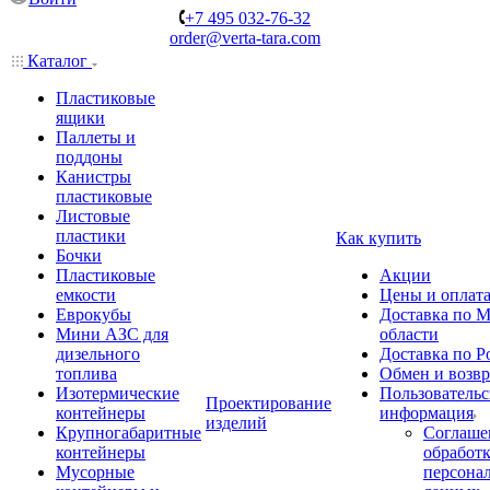
+7 495 032-76-32
order@verta-tara.com
Каталог
Пластиковые
ящики
Паллеты и
поддоны
Канистры
пластиковые
Листовые
пластики
Как купить
Бочки
Пластиковые
Акции
емкости
Цены и оплат
Еврокубы
Доставка по М
Мини АЗС для
области
дизельного
Доставка по Р
топлива
Обмен и возвр
Изотермические
Пользовательс
Проектирование
контейнеры
информация
изделий
Крупногабаритные
Соглаше
контейнеры
обработ
Мусорные
персона