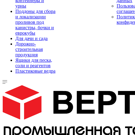
контейнеры и
данных
урны
Пользова
Поддоны для сбора
соглаше
и локализации
Политик
проливов под
конфиде
канистры, бочки и
еврокубы
Для дачи и сада
Дорожно-
строительная
продукция
Ящики для песка,
соли и реагентов
Пластиковые ведра