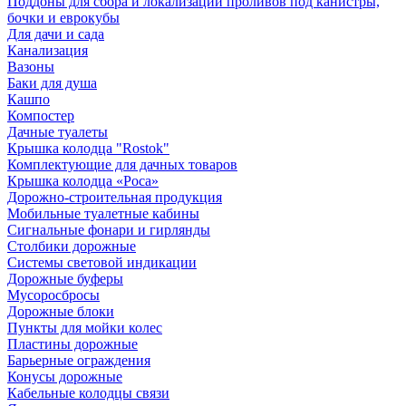
Поддоны для сбора и локализации проливов под канистры,
бочки и еврокубы
Для дачи и сада
Канализация
Вазоны
Баки для душа
Кашпо
Компостер
Дачные туалеты
Крышка колодца "Rostok"
Комплектующие для дачных товаров
Крышка колодца «Роса»
Дорожно-строительная продукция
Мобильные туалетные кабины
Сигнальные фонари и гирлянды
Столбики дорожные
Системы световой индикации
Дорожные буферы
Мусоросбросы
Дорожные блоки
Пункты для мойки колес
Пластины дорожные
Барьерные ограждения
Конусы дорожные
Кабельные колодцы связи