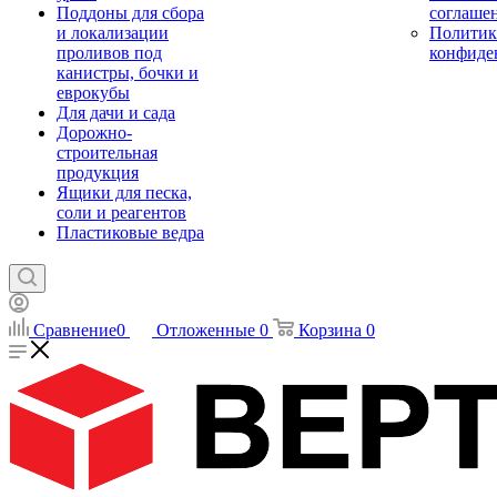
Поддоны для сбора
соглаше
и локализации
Политик
проливов под
конфиде
канистры, бочки и
еврокубы
Для дачи и сада
Дорожно-
строительная
продукция
Ящики для песка,
соли и реагентов
Пластиковые ведра
Сравнение
0
Отложенные
0
Корзина
0