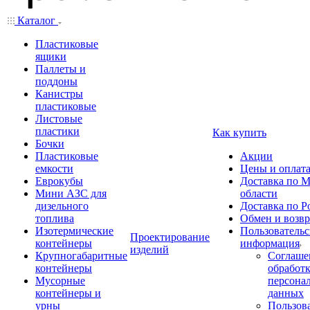
Каталог
Пластиковые
ящики
Паллеты и
поддоны
Канистры
пластиковые
Листовые
пластики
Как купить
Бочки
Пластиковые
Акции
емкости
Цены и оплат
Еврокубы
Доставка по М
Мини АЗС для
области
дизельного
Доставка по Р
топлива
Обмен и возвр
Изотермические
Пользовательс
Проектирование
контейнеры
информация
изделий
Крупногабаритные
Соглаше
контейнеры
обработ
Мусорные
персона
контейнеры и
данных
урны
Пользова