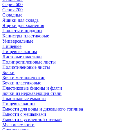
Серия 600
Серия 700
Складные
Ящики для склада
Ящики для хранения
Паллеты и поддоны
Канистры пластиковые
Универсальные
Пищевые
Пищевые эконом
Листовые пластики
Полипропиленовые листы
Полиэтиленовые листы
Бочки
Бочки металлические
Бочки пластиковые
Пластиковые бидоны и фляги
Бочки из нержавеющей стали
Пластиковые емкости
Пищевые ванны
Емкости для воды и дизельного топлива
Емкости с мешалками
Емкости с усиленной стенкой
Мягкие емкости
Специзделия