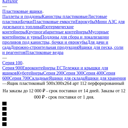
Каталог
—
Пластиковые ящики
Паллеты и поддоны
Канистры пластиковые
Листовые
пластики
Бочки
Пластиковые емкости
Еврокубы
Мини АЗС для
дизельного топлива
Изотермические
контейнеры
Крупногабаритные контейнеры
Мусорные
контейнеры и урны
Поддоны для сбора и локализации
проливов под канистры, бочки и еврокубы
Для дачи и
сада
Дорожно-строительная продукция
Ящики для песка, соли
и реагентов
Пластиковые ведра
—
Серия 100
Серия 900
Евроконтейнеры ЕС
Тележки и крышки для
ящиков
Куботейнеры
Серия 200
Серия 300
Серия 400
Серия
600
Серия 700
Складные
Ящики для склада
Ящики для хранения
—
Ящик пластиковый 500х300х264 арт 112 перфорированный
На заказы до 12 000 ₽ - срок поставки от 14 дней. Заказы от 12
000 ₽ - срок поставки от 1 дня.