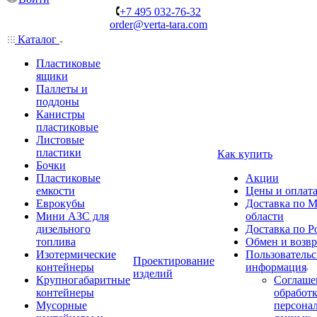
+7 495 032-76-32
order@verta-tara.com
Каталог
Пластиковые
ящики
Паллеты и
поддоны
Канистры
пластиковые
Листовые
пластики
Как купить
Бочки
Пластиковые
Акции
емкости
Цены и оплат
Еврокубы
Доставка по М
Мини АЗС для
области
дизельного
Доставка по Р
топлива
Обмен и возвр
Изотермические
Пользовательс
Проектирование
контейнеры
информация
изделий
Крупногабаритные
Соглаше
контейнеры
обработ
Мусорные
персона