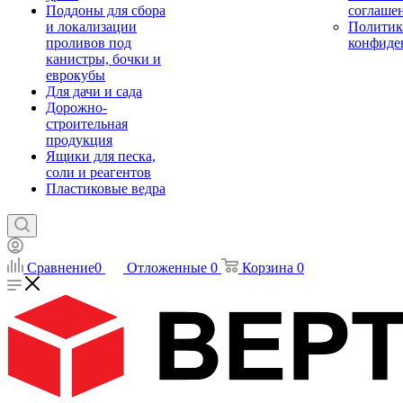
Поддоны для сбора
соглаше
и локализации
Политик
проливов под
конфиде
канистры, бочки и
еврокубы
Для дачи и сада
Дорожно-
строительная
продукция
Ящики для песка,
соли и реагентов
Пластиковые ведра
Сравнение
0
Отложенные
0
Корзина
0