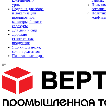
контейнеры и
данных
урны
Пользова
Поддоны для сбора
соглаше
и локализации
Политик
проливов под
конфиде
канистры, бочки и
еврокубы
Для дачи и сада
Дорожно-
строительная
продукция
Ящики для песка,
соли и реагентов
Пластиковые ведра