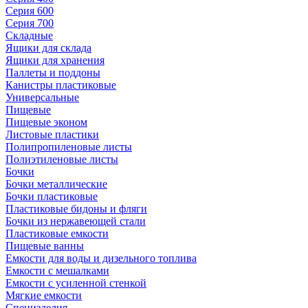
Серия 600
Серия 700
Складные
Ящики для склада
Ящики для хранения
Паллеты и поддоны
Канистры пластиковые
Универсальные
Пищевые
Пищевые эконом
Листовые пластики
Полипропиленовые листы
Полиэтиленовые листы
Бочки
Бочки металлические
Бочки пластиковые
Пластиковые бидоны и фляги
Бочки из нержавеющей стали
Пластиковые емкости
Пищевые ванны
Емкости для воды и дизельного топлива
Емкости с мешалками
Емкости с усиленной стенкой
Мягкие емкости
Специзделия