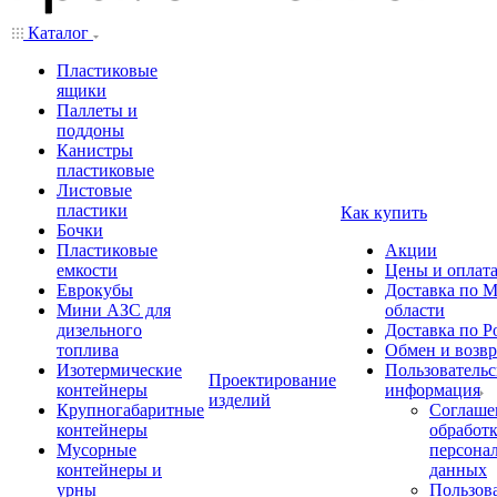
Каталог
Пластиковые
ящики
Паллеты и
поддоны
Канистры
пластиковые
Листовые
пластики
Как купить
Бочки
Пластиковые
Акции
емкости
Цены и оплат
Еврокубы
Доставка по М
Мини АЗС для
области
дизельного
Доставка по Р
топлива
Обмен и возвр
Изотермические
Пользовательс
Проектирование
контейнеры
информация
изделий
Крупногабаритные
Соглаше
контейнеры
обработ
Мусорные
персона
контейнеры и
данных
урны
Пользова