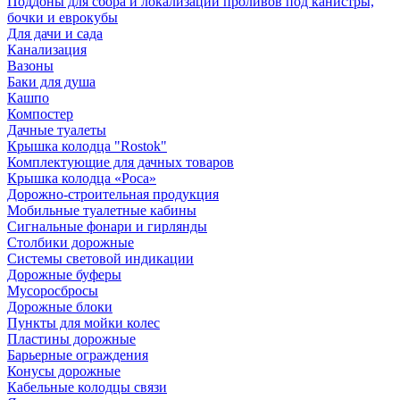
Поддоны для сбора и локализации проливов под канистры,
бочки и еврокубы
Для дачи и сада
Канализация
Вазоны
Баки для душа
Кашпо
Компостер
Дачные туалеты
Крышка колодца "Rostok"
Комплектующие для дачных товаров
Крышка колодца «Роса»
Дорожно-строительная продукция
Мобильные туалетные кабины
Сигнальные фонари и гирлянды
Столбики дорожные
Системы световой индикации
Дорожные буферы
Мусоросбросы
Дорожные блоки
Пункты для мойки колес
Пластины дорожные
Барьерные ограждения
Конусы дорожные
Кабельные колодцы связи