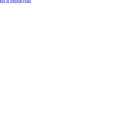
чки и еврокубы