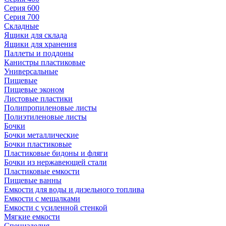
Серия 600
Серия 700
Складные
Ящики для склада
Ящики для хранения
Паллеты и поддоны
Канистры пластиковые
Универсальные
Пищевые
Пищевые эконом
Листовые пластики
Полипропиленовые листы
Полиэтиленовые листы
Бочки
Бочки металлические
Бочки пластиковые
Пластиковые бидоны и фляги
Бочки из нержавеющей стали
Пластиковые емкости
Пищевые ванны
Емкости для воды и дизельного топлива
Емкости с мешалками
Емкости с усиленной стенкой
Мягкие емкости
Специзделия