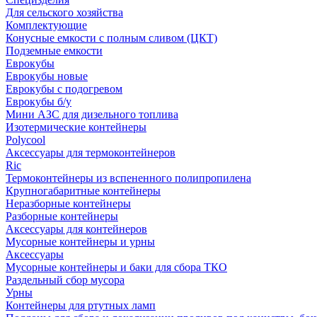
Для сельского хозяйства
Комплектующие
Конусные емкости с полным сливом (ЦКТ)
Подземные емкости
Еврокубы
Еврокубы новые
Еврокубы с подогревом
Еврокубы б/у
Мини АЗС для дизельного топлива
Изотермические контейнеры
Polycool
Аксессуары для термоконтейнеров
Ric
Термоконтейнеры из вспененного полипропилена
Крупногабаритные контейнеры
Неразборные контейнеры
Разборные контейнеры
Аксессуары для контейнеров
Мусорные контейнеры и урны
Аксессуары
Мусорные контейнеры и баки для сбора ТКО
Раздельный сбор мусора
Урны
Контейнеры для ртутных ламп