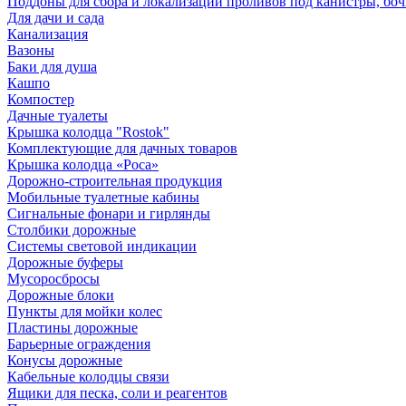
Поддоны для сбора и локализации проливов под канистры, бо
Для дачи и сада
Канализация
Вазоны
Баки для душа
Кашпо
Компостер
Дачные туалеты
Крышка колодца "Rostok"
Комплектующие для дачных товаров
Крышка колодца «Роса»
Дорожно-строительная продукция
Мобильные туалетные кабины
Сигнальные фонари и гирлянды
Столбики дорожные
Системы световой индикации
Дорожные буферы
Мусоросбросы
Дорожные блоки
Пункты для мойки колес
Пластины дорожные
Барьерные ограждения
Конусы дорожные
Кабельные колодцы связи
Ящики для песка, соли и реагентов