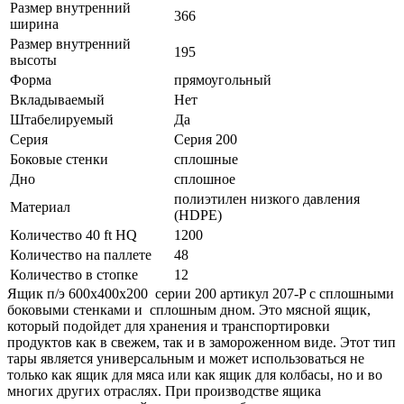
Размер внутренний
366
ширина
Размер внутренний
195
высоты
Форма
прямоугольный
Вкладываемый
Нет
Штабелируемый
Да
Серия
Серия 200
Боковые стенки
сплошные
Дно
сплошное
полиэтилен низкого давления
Материал
(HDPE)
Количество 40 ft HQ
1200
Количество на паллете
48
Количество в стопке
12
Ящик п/э 600х400х200 серии 200 артикул 207-P с сплошными
боковыми стенками и сплошным дном. Это мясной ящик,
который подойдет для хранения и транспортировки
продуктов как в свежем, так и в замороженном виде. Этот тип
тары является универсальным и может использоваться не
только как ящик для мяса или как ящик для колбасы, но и во
многих других отраслях. При производстве ящика