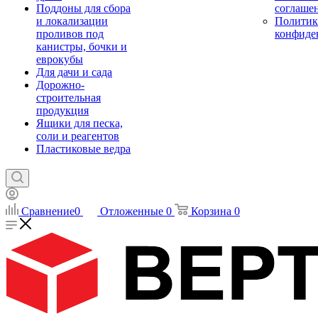
Поддоны для сбора
соглаше
и локализации
Политик
проливов под
конфиде
канистры, бочки и
еврокубы
Для дачи и сада
Дорожно-
строительная
продукция
Ящики для песка,
соли и реагентов
Пластиковые ведра
Сравнение
0
Отложенные
0
Корзина
0