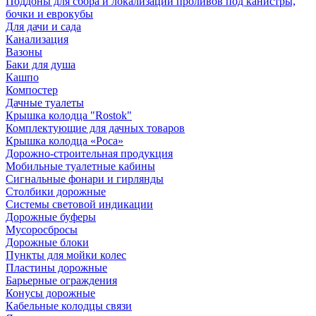
Поддоны для сбора и локализации проливов под канистры,
бочки и еврокубы
Для дачи и сада
Канализация
Вазоны
Баки для душа
Кашпо
Компостер
Дачные туалеты
Крышка колодца "Rostok"
Комплектующие для дачных товаров
Крышка колодца «Роса»
Дорожно-строительная продукция
Мобильные туалетные кабины
Сигнальные фонари и гирлянды
Столбики дорожные
Системы световой индикации
Дорожные буферы
Мусоросбросы
Дорожные блоки
Пункты для мойки колес
Пластины дорожные
Барьерные ограждения
Конусы дорожные
Кабельные колодцы связи