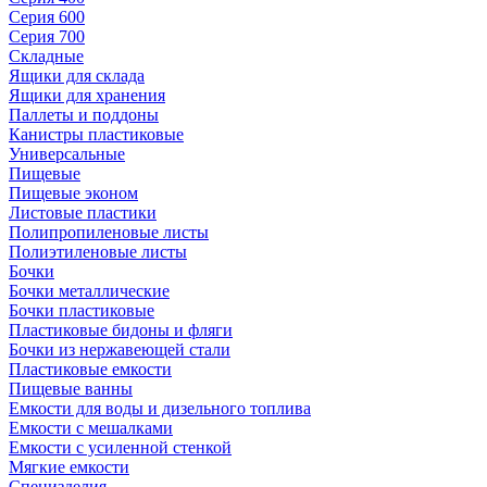
Серия 600
Серия 700
Складные
Ящики для склада
Ящики для хранения
Паллеты и поддоны
Канистры пластиковые
Универсальные
Пищевые
Пищевые эконом
Листовые пластики
Полипропиленовые листы
Полиэтиленовые листы
Бочки
Бочки металлические
Бочки пластиковые
Пластиковые бидоны и фляги
Бочки из нержавеющей стали
Пластиковые емкости
Пищевые ванны
Емкости для воды и дизельного топлива
Емкости с мешалками
Емкости с усиленной стенкой
Мягкие емкости
Специзделия