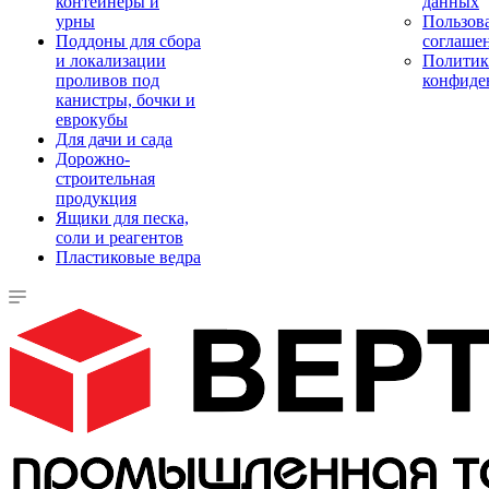
контейнеры и
данных
урны
Пользова
Поддоны для сбора
соглаше
и локализации
Политик
проливов под
конфиде
канистры, бочки и
еврокубы
Для дачи и сада
Дорожно-
строительная
продукция
Ящики для песка,
соли и реагентов
Пластиковые ведра