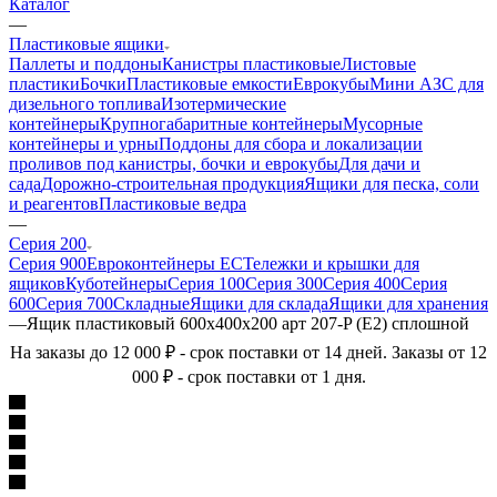
Каталог
—
Пластиковые ящики
Паллеты и поддоны
Канистры пластиковые
Листовые
пластики
Бочки
Пластиковые емкости
Еврокубы
Мини АЗС для
дизельного топлива
Изотермические
контейнеры
Крупногабаритные контейнеры
Мусорные
контейнеры и урны
Поддоны для сбора и локализации
проливов под канистры, бочки и еврокубы
Для дачи и
сада
Дорожно-строительная продукция
Ящики для песка, соли
и реагентов
Пластиковые ведра
—
Серия 200
Серия 900
Евроконтейнеры ЕС
Тележки и крышки для
ящиков
Куботейнеры
Серия 100
Серия 300
Серия 400
Серия
600
Серия 700
Складные
Ящики для склада
Ящики для хранения
—
Ящик пластиковый 600х400х200 арт 207-P (Е2) сплошной
На заказы до 12 000 ₽ - срок поставки от 14 дней. Заказы от 12
000 ₽ - срок поставки от 1 дня.