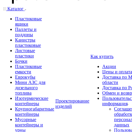
Каталог
Пластиковые
ящики
Паллеты и
поддоны
Канистры
пластиковые
Листовые
пластики
Как купить
Бочки
Пластиковые
Акции
емкости
Цены и оплат
Еврокубы
Доставка по М
Мини АЗС для
области
дизельного
Доставка по Р
топлива
Обмен и возвр
Изотермические
Пользовательс
Проектирование
контейнеры
информация
изделий
Крупногабаритные
Соглаше
контейнеры
обработ
Мусорные
персона
контейнеры и
данных
урны
Пользова