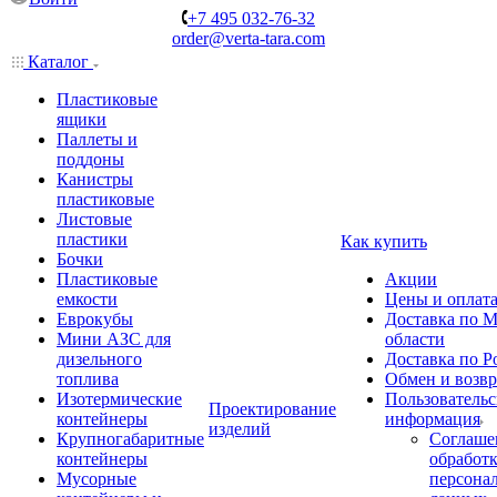
+7 495 032-76-32
order@verta-tara.com
Каталог
Пластиковые
ящики
Паллеты и
поддоны
Канистры
пластиковые
Листовые
пластики
Как купить
Бочки
Пластиковые
Акции
емкости
Цены и оплат
Еврокубы
Доставка по М
Мини АЗС для
области
дизельного
Доставка по Р
топлива
Обмен и возвр
Изотермические
Пользовательс
Проектирование
контейнеры
информация
изделий
Крупногабаритные
Соглаше
контейнеры
обработ
Мусорные
персона