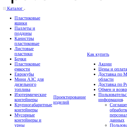
Каталог
Пластиковые
ящики
Паллеты и
поддоны
Канистры
пластиковые
Листовые
пластики
Как купить
Бочки
Пластиковые
Акции
емкости
Цены и оплат
Еврокубы
Доставка по М
Мини АЗС для
области
дизельного
Доставка по Р
топлива
Обмен и возвр
Изотермические
Пользовательс
Проектирование
контейнеры
информация
изделий
Крупногабаритные
Соглаше
контейнеры
обработ
Мусорные
персона
контейнеры и
данных
урны
Пользова