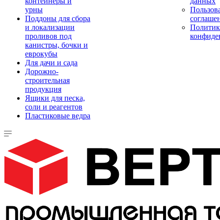
контейнеры и
данных
урны
Пользова
Поддоны для сбора
соглаше
и локализации
Политик
проливов под
конфиде
канистры, бочки и
еврокубы
Для дачи и сада
Дорожно-
строительная
продукция
Ящики для песка,
соли и реагентов
Пластиковые ведра