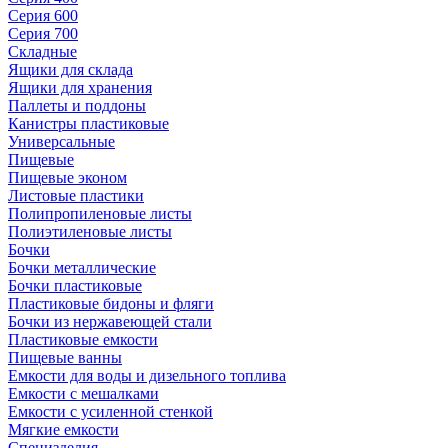
Серия 600
Серия 700
Складные
Ящики для склада
Ящики для хранения
Паллеты и поддоны
Канистры пластиковые
Универсальные
Пищевые
Пищевые эконом
Листовые пластики
Полипропиленовые листы
Полиэтиленовые листы
Бочки
Бочки металлические
Бочки пластиковые
Пластиковые бидоны и фляги
Бочки из нержавеющей стали
Пластиковые емкости
Пищевые ванны
Емкости для воды и дизельного топлива
Емкости с мешалками
Емкости с усиленной стенкой
Мягкие емкости
Специзделия