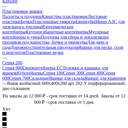
Каталог
—
Пластиковые ящики
Паллеты и поддоны
Канистры пластиковые
Листовые
пластики
Бочки
Пластиковые емкости
Еврокубы
Мини АЗС для
дизельного топлива
Изотермические
контейнеры
Крупногабаритные контейнеры
Мусорные
контейнеры и урны
Поддоны для сбора и локализации
проливов под канистры, бочки и еврокубы
Для дачи и
сада
Дорожно-строительная продукция
Ящики для песка, соли
и реагентов
Пластиковые ведра
—
Серия 200
Серия 900
Евроконтейнеры ЕС
Тележки и крышки для
ящиков
Куботейнеры
Серия 100
Серия 300
Серия 400
Серия
600
Серия 700
Складные
Ящики для склада
Ящики для хранения
—
Ящик колбасный 600х400х260 арт 202-У перфорированный,
дно сплошное
На заказы до 12 000 ₽ - срок поставки от 14 дней. Заказы от 12
000 ₽ - срок поставки от 1 дня.
Хит