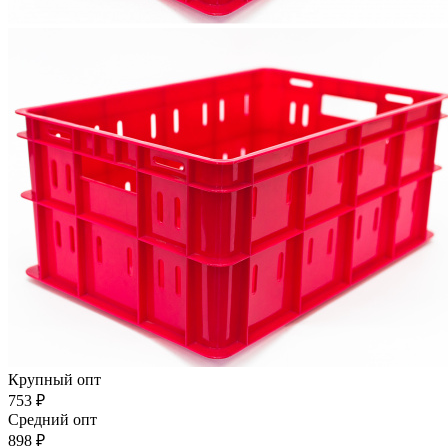
Крупный опт
753
₽
Средний опт
898
₽