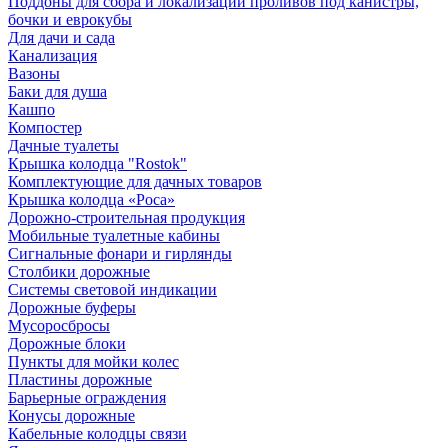
Поддоны для сбора и локализации проливов под канистры,
бочки и еврокубы
Для дачи и сада
Канализация
Вазоны
Баки для душа
Кашпо
Компостер
Дачные туалеты
Крышка колодца "Rostok"
Комплектующие для дачных товаров
Крышка колодца «Роса»
Дорожно-строительная продукция
Мобильные туалетные кабины
Сигнальные фонари и гирлянды
Столбики дорожные
Системы световой индикации
Дорожные буферы
Мусоросбросы
Дорожные блоки
Пункты для мойки колес
Пластины дорожные
Барьерные ограждения
Конусы дорожные
Кабельные колодцы связи