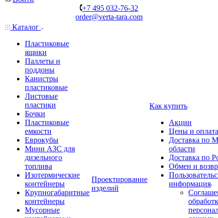
+7 495 032-76-32
order@verta-tara.com
Каталог
Пластиковые
ящики
Паллеты и
поддоны
Канистры
пластиковые
Листовые
пластики
Как купить
Бочки
Пластиковые
Акции
емкости
Цены и оплат
Еврокубы
Доставка по М
Мини АЗС для
области
дизельного
Доставка по Р
топлива
Обмен и возвр
Изотермические
Пользовательс
Проектирование
контейнеры
информация
изделий
Крупногабаритные
Соглаше
контейнеры
обработ
Мусорные
персона