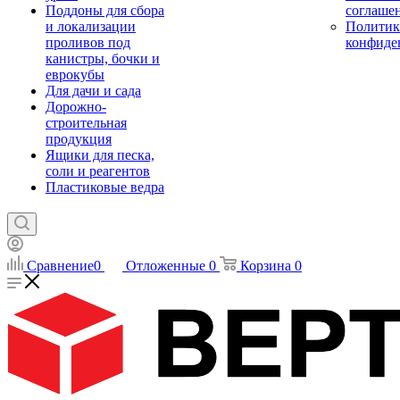
Поддоны для сбора
соглаше
и локализации
Политик
проливов под
конфиде
канистры, бочки и
еврокубы
Для дачи и сада
Дорожно-
строительная
продукция
Ящики для песка,
соли и реагентов
Пластиковые ведра
Сравнение
0
Отложенные
0
Корзина
0