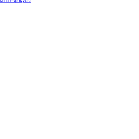
чки и еврокубы