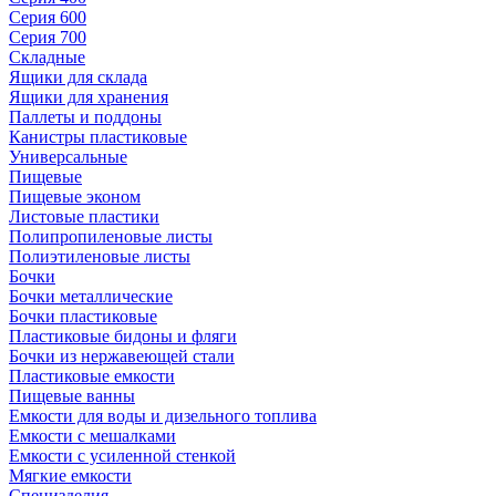
Серия 600
Серия 700
Складные
Ящики для склада
Ящики для хранения
Паллеты и поддоны
Канистры пластиковые
Универсальные
Пищевые
Пищевые эконом
Листовые пластики
Полипропиленовые листы
Полиэтиленовые листы
Бочки
Бочки металлические
Бочки пластиковые
Пластиковые бидоны и фляги
Бочки из нержавеющей стали
Пластиковые емкости
Пищевые ванны
Емкости для воды и дизельного топлива
Емкости с мешалками
Емкости с усиленной стенкой
Мягкие емкости
Специзделия