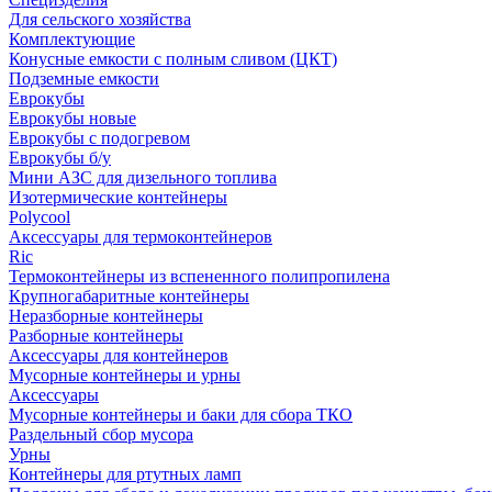
Для сельского хозяйства
Комплектующие
Конусные емкости с полным сливом (ЦКТ)
Подземные емкости
Еврокубы
Еврокубы новые
Еврокубы с подогревом
Еврокубы б/у
Мини АЗС для дизельного топлива
Изотермические контейнеры
Polycool
Аксессуары для термоконтейнеров
Ric
Термоконтейнеры из вспененного полипропилена
Крупногабаритные контейнеры
Неразборные контейнеры
Разборные контейнеры
Аксессуары для контейнеров
Мусорные контейнеры и урны
Аксессуары
Мусорные контейнеры и баки для сбора ТКО
Раздельный сбор мусора
Урны
Контейнеры для ртутных ламп