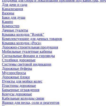
Поддоны для сбора и локализации проливов под канистры, бо
Для дачи и сада
Канализация
Вазоны
Баки для душа
Кашпо
Компостер
Дачные туалеты
Крышка колодца "Rostok"
Комплектующие для дачных товаров
Крышка колодца «Роса»
Дорожно-строительная продукция
Мобильные туалетные кабины
Сигнальные фонари и гирлянды
Столбики дорожные
Системы световой индикации
Дорожные буферы
Мусоросбросы
Дорожные блоки
Пункты для мойки колес
Пластины дорожные
Барьерные ограждения
Конусы дорожные
Кабельные колодцы связи
Ящики для песка, соли и реагентов