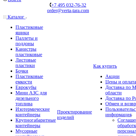
+7 495 032-76-32
order@verta-tara.com
Каталог
Пластиковые
ящики
Паллеты и
поддоны
Канистры
пластиковые
Листовые
пластики
Как купить
Бочки
Пластиковые
Акции
емкости
Цены и оплат
Еврокубы
Доставка по М
Мини АЗС для
области
дизельного
Доставка по Р
топлива
Обмен и возвр
Изотермические
Пользовательс
Проектирование
контейнеры
информация
изделий
Крупногабаритные
Соглаше
контейнеры
обработ
Мусорные
персона