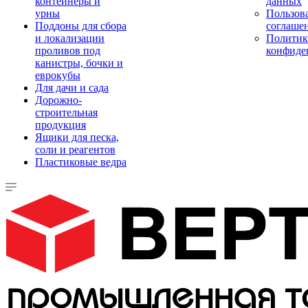
контейнеры и
данных
урны
Пользова
Поддоны для сбора
соглаше
и локализации
Политик
проливов под
конфиде
канистры, бочки и
еврокубы
Для дачи и сада
Дорожно-
строительная
продукция
Ящики для песка,
соли и реагентов
Пластиковые ведра