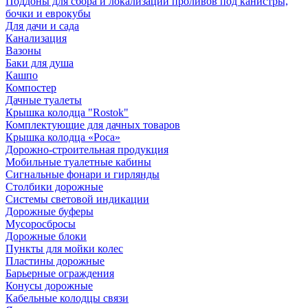
Поддоны для сбора и локализации проливов под канистры,
бочки и еврокубы
Для дачи и сада
Канализация
Вазоны
Баки для душа
Кашпо
Компостер
Дачные туалеты
Крышка колодца "Rostok"
Комплектующие для дачных товаров
Крышка колодца «Роса»
Дорожно-строительная продукция
Мобильные туалетные кабины
Сигнальные фонари и гирлянды
Столбики дорожные
Системы световой индикации
Дорожные буферы
Мусоросбросы
Дорожные блоки
Пункты для мойки колес
Пластины дорожные
Барьерные ограждения
Конусы дорожные
Кабельные колодцы связи