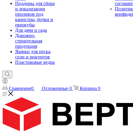
Поддоны для сбора
соглаше
и локализации
Политик
проливов под
конфиде
канистры, бочки и
еврокубы
Для дачи и сада
Дорожно-
строительная
продукция
Ящики для песка,
соли и реагентов
Пластиковые ведра
Сравнение
0
Отложенные
0
Корзина
0