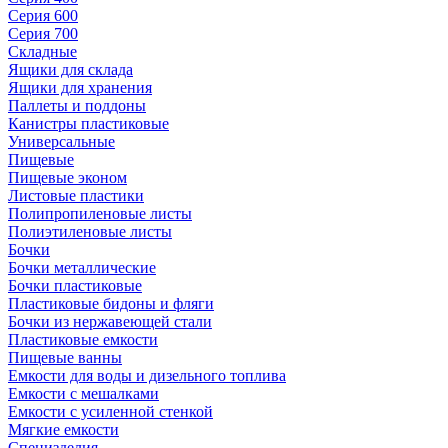
Серия 600
Серия 700
Складные
Ящики для склада
Ящики для хранения
Паллеты и поддоны
Канистры пластиковые
Универсальные
Пищевые
Пищевые эконом
Листовые пластики
Полипропиленовые листы
Полиэтиленовые листы
Бочки
Бочки металлические
Бочки пластиковые
Пластиковые бидоны и фляги
Бочки из нержавеющей стали
Пластиковые емкости
Пищевые ванны
Емкости для воды и дизельного топлива
Емкости с мешалками
Емкости с усиленной стенкой
Мягкие емкости
Специзделия