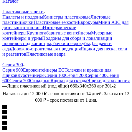
Каталог
—
Пластиковые ящики
Паллеты и поддоны
Канистры пластиковые
Листовые
пластики
Бочки
Пластиковые емкости
Еврокубы
Мини АЗС для
дизельного топлива
Изотермические
контейнеры
Крупногабаритные контейнеры
Мусорные
контейнеры и урны
Поддоны для сбора и локализации
проливов под канистры, бочки и еврокубы
Для дачи и
сада
Дорожно-строительная продукция
Ящики для песка, соли
и реагентов
Пластиковые ведра
—
Серия 300
Серия 900
Евроконтейнеры ЕС
Тележки и крышки для
ящиков
Куботейнеры
Серия 100
Серия 200
Серия 400
Серия
600
Серия 700
Складные
Ящики для склада
Ящики для хранения
—
Ящик пластиковый (под яйцо) 660х340х360 арт 301-2
На заказы до 12 000 ₽ - срок поставки от 14 дней. Заказы от 12
000 ₽ - срок поставки от 1 дня.