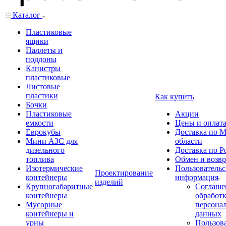
Каталог
Пластиковые
ящики
Паллеты и
поддоны
Канистры
пластиковые
Листовые
пластики
Как купить
Бочки
Пластиковые
Акции
емкости
Цены и оплат
Еврокубы
Доставка по М
Мини АЗС для
области
дизельного
Доставка по Р
топлива
Обмен и возвр
Изотермические
Пользовательс
Проектирование
контейнеры
информация
изделий
Крупногабаритные
Соглаше
контейнеры
обработ
Мусорные
персона
контейнеры и
данных
урны
Пользова