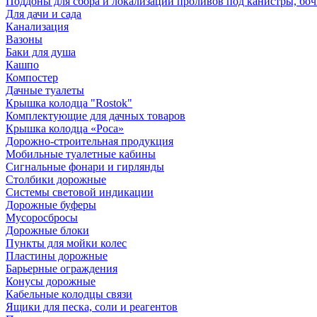
Поддоны для сбора и локализации проливов под канистры, бо
Для дачи и сада
Канализация
Вазоны
Баки для душа
Кашпо
Компостер
Дачные туалеты
Крышка колодца "Rostok"
Комплектующие для дачных товаров
Крышка колодца «Роса»
Дорожно-строительная продукция
Мобильные туалетные кабины
Сигнальные фонари и гирлянды
Столбики дорожные
Системы световой индикации
Дорожные буферы
Мусоросбросы
Дорожные блоки
Пункты для мойки колес
Пластины дорожные
Барьерные ограждения
Конусы дорожные
Кабельные колодцы связи
Ящики для песка, соли и реагентов