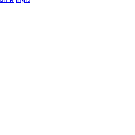
чки и еврокубы