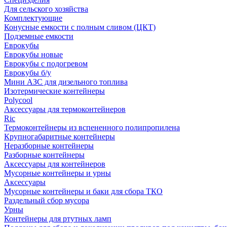
Для сельского хозяйства
Комплектующие
Конусные емкости с полным сливом (ЦКТ)
Подземные емкости
Еврокубы
Еврокубы новые
Еврокубы с подогревом
Еврокубы б/у
Мини АЗС для дизельного топлива
Изотермические контейнеры
Polycool
Аксессуары для термоконтейнеров
Ric
Термоконтейнеры из вспененного полипропилена
Крупногабаритные контейнеры
Неразборные контейнеры
Разборные контейнеры
Аксессуары для контейнеров
Мусорные контейнеры и урны
Аксессуары
Мусорные контейнеры и баки для сбора ТКО
Раздельный сбор мусора
Урны
Контейнеры для ртутных ламп