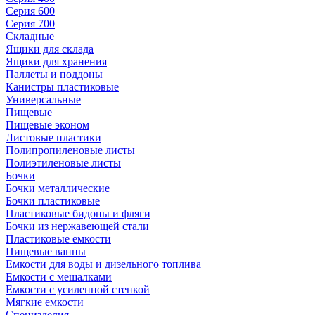
Серия 600
Серия 700
Складные
Ящики для склада
Ящики для хранения
Паллеты и поддоны
Канистры пластиковые
Универсальные
Пищевые
Пищевые эконом
Листовые пластики
Полипропиленовые листы
Полиэтиленовые листы
Бочки
Бочки металлические
Бочки пластиковые
Пластиковые бидоны и фляги
Бочки из нержавеющей стали
Пластиковые емкости
Пищевые ванны
Емкости для воды и дизельного топлива
Емкости с мешалками
Емкости с усиленной стенкой
Мягкие емкости
Специзделия