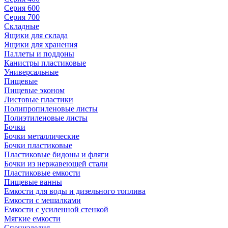
Серия 600
Серия 700
Складные
Ящики для склада
Ящики для хранения
Паллеты и поддоны
Канистры пластиковые
Универсальные
Пищевые
Пищевые эконом
Листовые пластики
Полипропиленовые листы
Полиэтиленовые листы
Бочки
Бочки металлические
Бочки пластиковые
Пластиковые бидоны и фляги
Бочки из нержавеющей стали
Пластиковые емкости
Пищевые ванны
Емкости для воды и дизельного топлива
Емкости с мешалками
Емкости с усиленной стенкой
Мягкие емкости
Специзделия