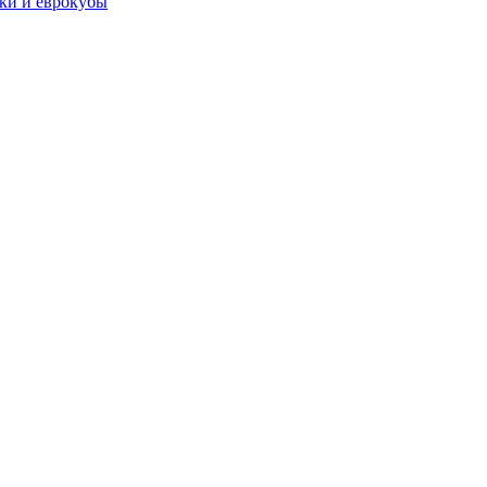
чки и еврокубы