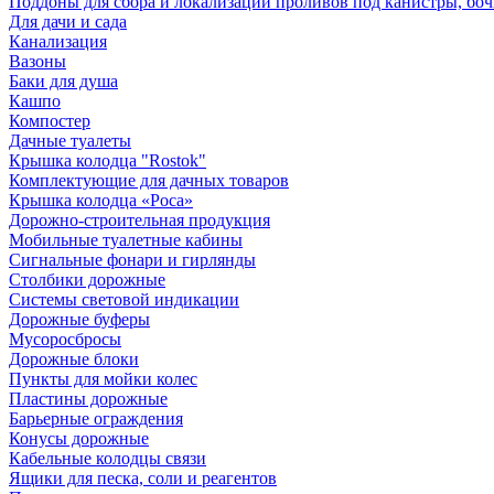
Поддоны для сбора и локализации проливов под канистры, бо
Для дачи и сада
Канализация
Вазоны
Баки для душа
Кашпо
Компостер
Дачные туалеты
Крышка колодца "Rostok"
Комплектующие для дачных товаров
Крышка колодца «Роса»
Дорожно-строительная продукция
Мобильные туалетные кабины
Сигнальные фонари и гирлянды
Столбики дорожные
Системы световой индикации
Дорожные буферы
Мусоросбросы
Дорожные блоки
Пункты для мойки колес
Пластины дорожные
Барьерные ограждения
Конусы дорожные
Кабельные колодцы связи
Ящики для песка, соли и реагентов