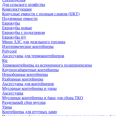
Для сельского хозяйства
Комплектующие
Конусные емкости с полным сливом (ЦКТ)
Подземные емкости
Еврокубы
Еврокубы новые
Еврокубы с подогревом
Еврокубы б/у
Мини АЗС для дизельного топлива
Изотермические контейнеры
Polycool
Аксессуары для термоконтейнеров
Ric
Термоконтейнеры из вспененного полипропилена
Крупногабаритные контейнеры
Неразборные контейнеры
Разборные контейнеры
Аксессуары для контейнеров
Мусорные контейнеры и урны
Аксессуары
Мусорные контейнеры и баки для сбора ТКО
Раздельный сбор мусора
Урны
Контейнеры для ртутных ламп