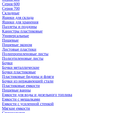
Серия 600
Серия 700
Складные
Ящики для склада
Ящики для хранения
Паллеты и поддоны
Канистры пластиковые
Универсальные
Пищевые
Пищевые эконом
Листовые пластики
Полипропиленовые листы
Полиэтиленовые листы
Бочки
Бочки металлические
Бочки пластиковые
Пластиковые бидоны и фляги
Бочки из нержавеющей стали
Пластиковые емкости
Пищевые ванны
Емкости для воды и дизельного топлива
Емкости с мешалками
Емкости с усиленной стенкой
Мягкие емкости
Специзделия