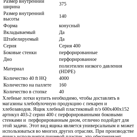
Размер внутренний
375
ширина
Размер внутренний
140
высоты
Форма
конусный
Вкладываемый
Да
Штабелируемый
Да
Серия
Серия 400
Боковые стенки
перфорированные
Дно
перфорированное
полиэтилен низкого давления
Материал
(HDPE)
Количество 40 ft HQ
4000
Количество на паллете
160
Количество в стопке
40
Хлебные лотки купить необходимо, чтобы доставлять в
магазины хлебобулочную продукцию с пекарен и
хлебозаводов. Ящик хлебный пластиковый п/э 600х400х152
артикул 403-2 серии 400 с перфорированными боковыми
стенками и перфорированным дном, отлично подойдет для
этой задачи. Этот вид ящика является универсальным и может
использоваться во многих других отраслях. При производстве
ящика используется пищевой пластик, это обеспечивает