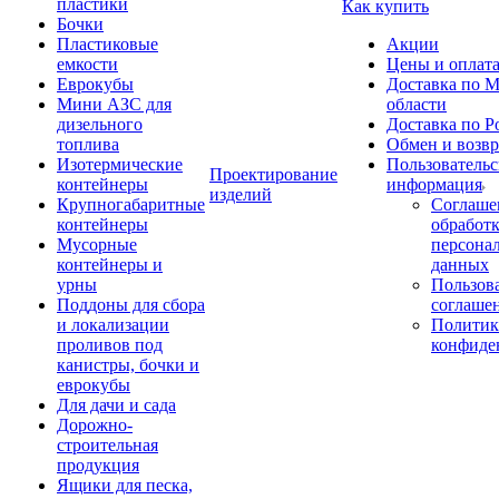
пластики
Как купить
Бочки
Пластиковые
Акции
емкости
Цены и оплат
Еврокубы
Доставка по М
Мини АЗС для
области
дизельного
Доставка по Р
топлива
Обмен и возвр
Изотермические
Пользовательс
Проектирование
контейнеры
информация
изделий
Крупногабаритные
Соглаше
контейнеры
обработ
Мусорные
персона
контейнеры и
данных
урны
Пользова
Поддоны для сбора
соглаше
и локализации
Политик
проливов под
конфиде
канистры, бочки и
еврокубы
Для дачи и сада
Дорожно-
строительная
продукция
Ящики для песка,