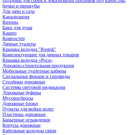
Поддоны для сбора и локализации проливов под канистры,
бочки и еврокубы
Для дачи и сада
Канализация
Вазоны
Баки для душа
Кашпо
Компостер
Дачные туалеты
Крышка колодца "Rostok"
Комплектующие для дачных товаров
Крышка колодца «Роса»
Дорожно-строительная продукция
Мобильные туалетные кабины
Сигнальные фонари и гирлянды
Столбики дорожные
Системы световой индикации
Дорожные буферы
Мусоросбросы
Дорожные блоки
Пункты для мойки колес
Пластины дорожные
Барьерные ограждения
Конусы дорожные
Кабельные колодцы связи