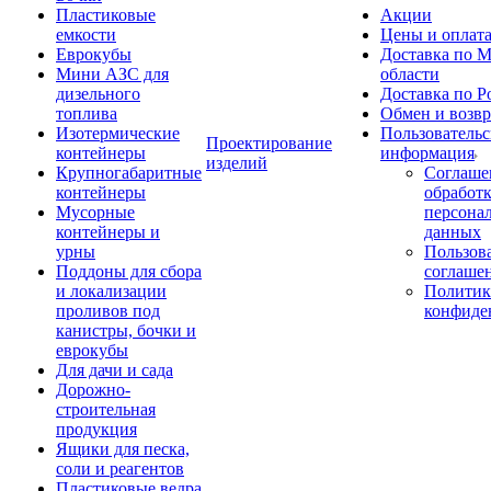
Пластиковые
Акции
емкости
Цены и оплат
Еврокубы
Доставка по М
Мини АЗС для
области
дизельного
Доставка по Р
топлива
Обмен и возвр
Изотермические
Пользовательс
Проектирование
контейнеры
информация
изделий
Крупногабаритные
Соглаше
контейнеры
обработ
Мусорные
персона
контейнеры и
данных
урны
Пользова
Поддоны для сбора
соглаше
и локализации
Политик
проливов под
конфиде
канистры, бочки и
еврокубы
Для дачи и сада
Дорожно-
строительная
продукция
Ящики для песка,
соли и реагентов
Пластиковые ведра