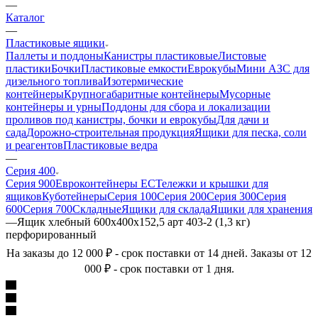
—
Каталог
—
Пластиковые ящики
Паллеты и поддоны
Канистры пластиковые
Листовые
пластики
Бочки
Пластиковые емкости
Еврокубы
Мини АЗС для
дизельного топлива
Изотермические
контейнеры
Крупногабаритные контейнеры
Мусорные
контейнеры и урны
Поддоны для сбора и локализации
проливов под канистры, бочки и еврокубы
Для дачи и
сада
Дорожно-строительная продукция
Ящики для песка, соли
и реагентов
Пластиковые ведра
—
Серия 400
Серия 900
Евроконтейнеры ЕС
Тележки и крышки для
ящиков
Куботейнеры
Серия 100
Серия 200
Серия 300
Серия
600
Серия 700
Складные
Ящики для склада
Ящики для хранения
—
Ящик хлебный 600х400х152,5 арт 403-2 (1,3 кг)
перфорированный
На заказы до 12 000 ₽ - срок поставки от 14 дней. Заказы от 12
000 ₽ - срок поставки от 1 дня.