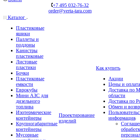
+7 495 032-76-32
order@verta-tara.com
Каталог
Пластиковые
ящики
Паллеты и
поддоны
Канистры
пластиковые
Листовые
пластики
Как купить
Бочки
Пластиковые
Акции
емкости
Цены и оплат
Еврокубы
Доставка по М
Мини АЗС для
области
дизельного
Доставка по Р
топлива
Обмен и возвр
Изотермические
Пользовательс
Проектирование
контейнеры
информация
изделий
Крупногабаритные
Соглаше
контейнеры
обработ
Мусорные
персона