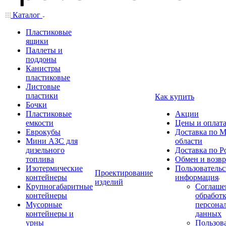
Каталог
Пластиковые
ящики
Паллеты и
поддоны
Канистры
пластиковые
Листовые
пластики
Как купить
Бочки
Пластиковые
Акции
емкости
Цены и оплат
Еврокубы
Доставка по М
Мини АЗС для
области
дизельного
Доставка по Р
топлива
Обмен и возвр
Изотермические
Пользовательс
Проектирование
контейнеры
информация
изделий
Крупногабаритные
Соглаше
контейнеры
обработ
Мусорные
персона
контейнеры и
данных
урны
Пользова