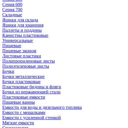
Серия 600
Серия 700
Складные
Ящики для склада
Ящики для хранения
Паллеты и поддоны
Канистры пластиковые
Универсальные
Пищевые
Пищевые эконом
Листовые пластики
Полипропиленовые листы
Полиэтиленовые листы
Бочки
Бочки металлические
Бочки пластиковые
Пластиковые бидоны и фляги
Бочки из нержавеющей стали
Пластиковые емкости
Пищевые ванны
Емкости для воды и дизельного топлива
Емкости с мешалками
Емкости с усиленной стенкой
Мягкие емкости
Специзделия