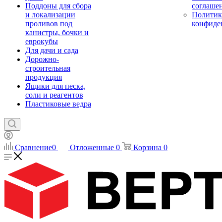
Поддоны для сбора
соглаше
и локализации
Политик
проливов под
конфиде
канистры, бочки и
еврокубы
Для дачи и сада
Дорожно-
строительная
продукция
Ящики для песка,
соли и реагентов
Пластиковые ведра
Сравнение
0
Отложенные
0
Корзина
0