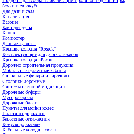
Поддоны для сбора и локализации проливов под канистры,
бочки и еврокубы
Для дачи и сада
Канализация
Вазоны
Баки для душа
Кашпо
Компостер
Дачные туалеты
Крышка колодца "Rostok"
Комплектующие для дачных товаров
Крышка колодца «Роса»
Дорожно-строительная продукция
Мобильные туалетные кабины
Сигнальные фонари и гирлянды
Столбики дорожные
Системы световой индикации
Дорожные буферы
Мусоросбросы
Дорожные блоки
Пункты для мойки колес
Пластины дорожные
Барьерные ограждения
Конусы дорожные
Кабельные колодцы связи