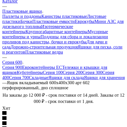
Каталог
—
Пластиковые ящики
Паллеты и поддоны
Канистры пластиковые
Листовые
пластики
Бочки
Пластиковые емкости
Еврокубы
Мини АЗС для
дизельного топлива
Изотермические
контейнеры
Крупногабаритные контейнеры
Мусорные
контейнеры и урны
Поддоны для сбора и локализации
проливов под канистры, бочки и еврокубы
Для дачи и
сада
Дорожно-строительная продукция
Ящики для песка, соли
и реагентов
Пластиковые ведра
—
Серия 600
Серия 900
Евроконтейнеры ЕС
Тележки и крышки для
ящиков
Куботейнеры
Серия 100
Серия 200
Серия 300
Серия
400
Серия 700
Складные
Ящики для склада
Ящики для хранения
—
Ящик вкладываемый 600х400х300 арт 602
перфорированный, дно сплошное
На заказы до 12 000 ₽ - срок поставки от 14 дней. Заказы от 12
000 ₽ - срок поставки от 1 дня.
Хит