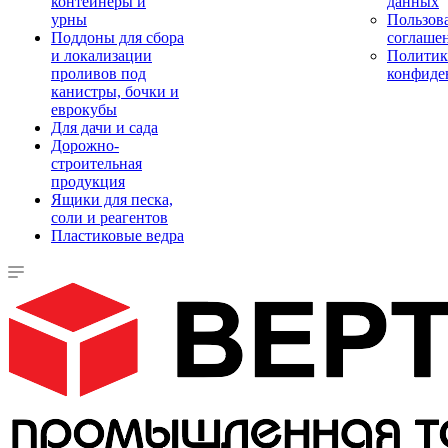
контейнеры и
данных
урны
Пользова
Поддоны для сбора
соглаше
и локализации
Политик
проливов под
конфиде
канистры, бочки и
еврокубы
Для дачи и сада
Дорожно-
строительная
продукция
Ящики для песка,
соли и реагентов
Пластиковые ведра