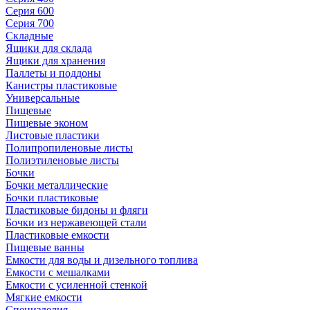
Серия 600
Серия 700
Складные
Ящики для склада
Ящики для хранения
Паллеты и поддоны
Канистры пластиковые
Универсальные
Пищевые
Пищевые эконом
Листовые пластики
Полипропиленовые листы
Полиэтиленовые листы
Бочки
Бочки металлические
Бочки пластиковые
Пластиковые бидоны и фляги
Бочки из нержавеющей стали
Пластиковые емкости
Пищевые ванны
Емкости для воды и дизельного топлива
Емкости с мешалками
Емкости с усиленной стенкой
Мягкие емкости
Специзделия