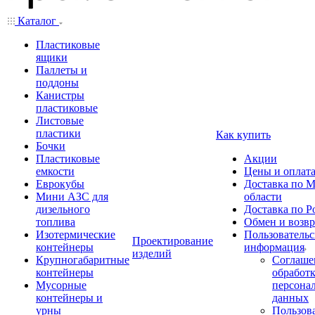
Каталог
Пластиковые
ящики
Паллеты и
поддоны
Канистры
пластиковые
Листовые
пластики
Как купить
Бочки
Пластиковые
Акции
емкости
Цены и оплат
Еврокубы
Доставка по М
Мини АЗС для
области
дизельного
Доставка по Р
топлива
Обмен и возвр
Изотермические
Пользовательс
Проектирование
контейнеры
информация
изделий
Крупногабаритные
Соглаше
контейнеры
обработ
Мусорные
персона
контейнеры и
данных
урны
Пользова