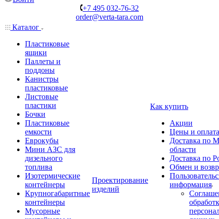
+7 495 032-76-32
order@verta-tara.com
Каталог
Пластиковые
ящики
Паллеты и
поддоны
Канистры
пластиковые
Листовые
пластики
Как купить
Бочки
Пластиковые
Акции
емкости
Цены и оплат
Еврокубы
Доставка по М
Мини АЗС для
области
дизельного
Доставка по Р
топлива
Обмен и возвр
Изотермические
Пользовательс
Проектирование
контейнеры
информация
изделий
Крупногабаритные
Соглаше
контейнеры
обработ
Мусорные
персона