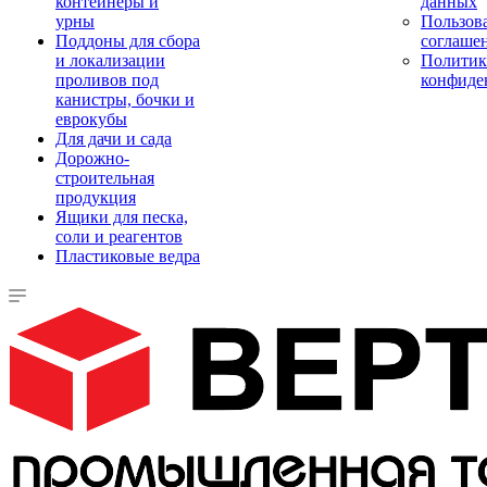
контейнеры и
данных
урны
Пользова
Поддоны для сбора
соглаше
и локализации
Политик
проливов под
конфиде
канистры, бочки и
еврокубы
Для дачи и сада
Дорожно-
строительная
продукция
Ящики для песка,
соли и реагентов
Пластиковые ведра