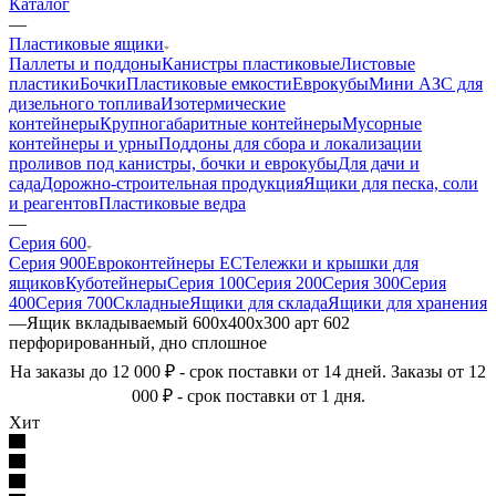
Каталог
—
Пластиковые ящики
Паллеты и поддоны
Канистры пластиковые
Листовые
пластики
Бочки
Пластиковые емкости
Еврокубы
Мини АЗС для
дизельного топлива
Изотермические
контейнеры
Крупногабаритные контейнеры
Мусорные
контейнеры и урны
Поддоны для сбора и локализации
проливов под канистры, бочки и еврокубы
Для дачи и
сада
Дорожно-строительная продукция
Ящики для песка, соли
и реагентов
Пластиковые ведра
—
Серия 600
Серия 900
Евроконтейнеры ЕС
Тележки и крышки для
ящиков
Куботейнеры
Серия 100
Серия 200
Серия 300
Серия
400
Серия 700
Складные
Ящики для склада
Ящики для хранения
—
Ящик вкладываемый 600х400х300 арт 602
перфорированный, дно сплошное
На заказы до 12 000 ₽ - срок поставки от 14 дней. Заказы от 12
000 ₽ - срок поставки от 1 дня.
Хит