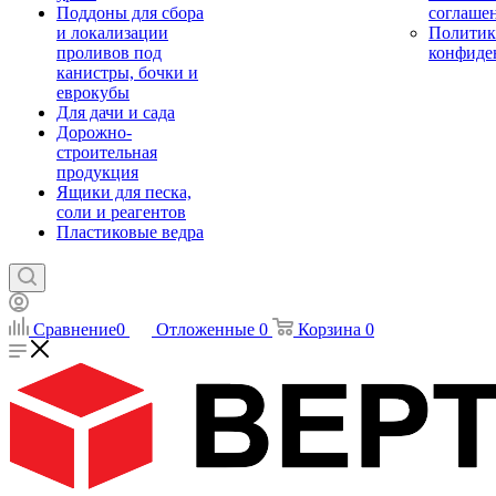
Поддоны для сбора
соглаше
и локализации
Политик
проливов под
конфиде
канистры, бочки и
еврокубы
Для дачи и сада
Дорожно-
строительная
продукция
Ящики для песка,
соли и реагентов
Пластиковые ведра
Сравнение
0
Отложенные
0
Корзина
0