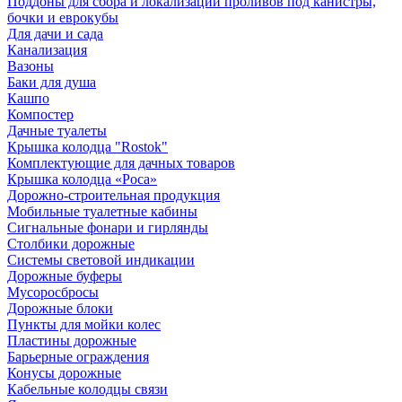
Поддоны для сбора и локализации проливов под канистры,
бочки и еврокубы
Для дачи и сада
Канализация
Вазоны
Баки для душа
Кашпо
Компостер
Дачные туалеты
Крышка колодца "Rostok"
Комплектующие для дачных товаров
Крышка колодца «Роса»
Дорожно-строительная продукция
Мобильные туалетные кабины
Сигнальные фонари и гирлянды
Столбики дорожные
Системы световой индикации
Дорожные буферы
Мусоросбросы
Дорожные блоки
Пункты для мойки колес
Пластины дорожные
Барьерные ограждения
Конусы дорожные
Кабельные колодцы связи