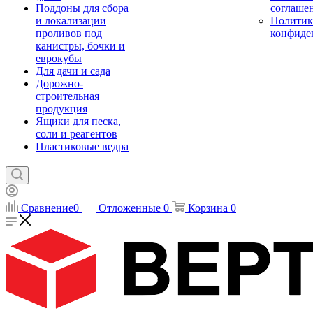
Поддоны для сбора
соглаше
и локализации
Политик
проливов под
конфиде
канистры, бочки и
еврокубы
Для дачи и сада
Дорожно-
строительная
продукция
Ящики для песка,
соли и реагентов
Пластиковые ведра
Сравнение
0
Отложенные
0
Корзина
0