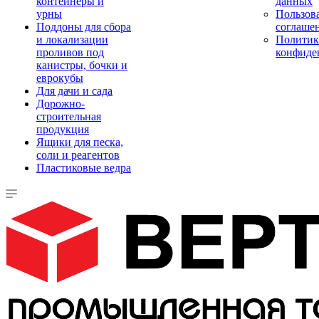
контейнеры и
данных
урны
Пользова
Поддоны для сбора
соглаше
и локализации
Политик
проливов под
конфиде
канистры, бочки и
еврокубы
Для дачи и сада
Дорожно-
строительная
продукция
Ящики для песка,
соли и реагентов
Пластиковые ведра