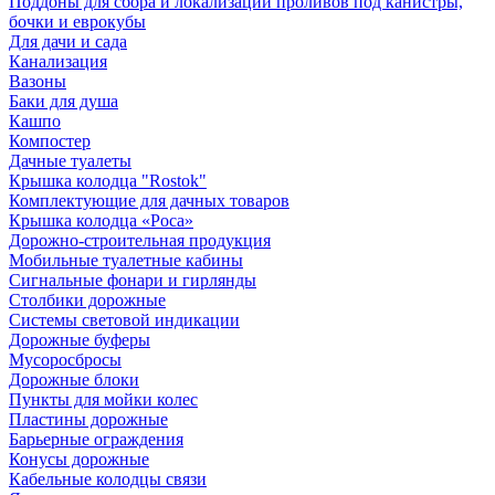
Поддоны для сбора и локализации проливов под канистры,
бочки и еврокубы
Для дачи и сада
Канализация
Вазоны
Баки для душа
Кашпо
Компостер
Дачные туалеты
Крышка колодца "Rostok"
Комплектующие для дачных товаров
Крышка колодца «Роса»
Дорожно-строительная продукция
Мобильные туалетные кабины
Сигнальные фонари и гирлянды
Столбики дорожные
Системы световой индикации
Дорожные буферы
Мусоросбросы
Дорожные блоки
Пункты для мойки колес
Пластины дорожные
Барьерные ограждения
Конусы дорожные
Кабельные колодцы связи