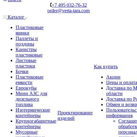
+7 495 032-76-32
order@verta-tara.com
Каталог
Пластиковые
ящики
Паллеты и
поддоны
Канистры
пластиковые
Листовые
пластики
Как купить
Бочки
Пластиковые
Акции
емкости
Цены и оплат
Еврокубы
Доставка по М
Мини АЗС для
области
дизельного
Доставка по Р
топлива
Обмен и возвр
Изотермические
Пользовательс
Проектирование
контейнеры
информация
изделий
Крупногабаритные
Соглаше
контейнеры
обработ
Мусорные
персона