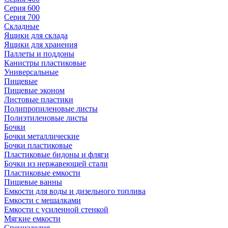
Серия 600
Серия 700
Складные
Ящики для склада
Ящики для хранения
Паллеты и поддоны
Канистры пластиковые
Универсальные
Пищевые
Пищевые эконом
Листовые пластики
Полипропиленовые листы
Полиэтиленовые листы
Бочки
Бочки металлические
Бочки пластиковые
Пластиковые бидоны и фляги
Бочки из нержавеющей стали
Пластиковые емкости
Пищевые ванны
Емкости для воды и дизельного топлива
Емкости с мешалками
Емкости с усиленной стенкой
Мягкие емкости
Специзделия