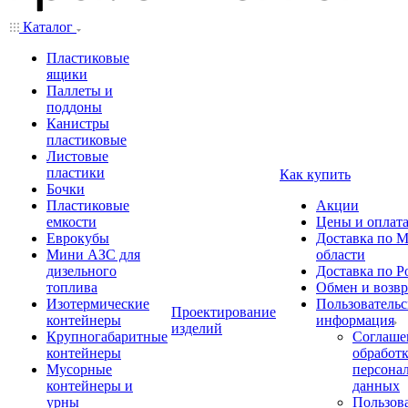
Каталог
Пластиковые
ящики
Паллеты и
поддоны
Канистры
пластиковые
Листовые
пластики
Как купить
Бочки
Пластиковые
Акции
емкости
Цены и оплат
Еврокубы
Доставка по М
Мини АЗС для
области
дизельного
Доставка по Р
топлива
Обмен и возвр
Изотермические
Пользовательс
Проектирование
контейнеры
информация
изделий
Крупногабаритные
Соглаше
контейнеры
обработ
Мусорные
персона
контейнеры и
данных
урны
Пользова