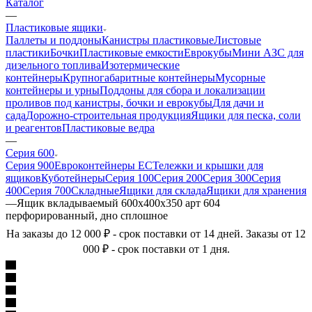
Каталог
—
Пластиковые ящики
Паллеты и поддоны
Канистры пластиковые
Листовые
пластики
Бочки
Пластиковые емкости
Еврокубы
Мини АЗС для
дизельного топлива
Изотермические
контейнеры
Крупногабаритные контейнеры
Мусорные
контейнеры и урны
Поддоны для сбора и локализации
проливов под канистры, бочки и еврокубы
Для дачи и
сада
Дорожно-строительная продукция
Ящики для песка, соли
и реагентов
Пластиковые ведра
—
Серия 600
Серия 900
Евроконтейнеры ЕС
Тележки и крышки для
ящиков
Куботейнеры
Серия 100
Серия 200
Серия 300
Серия
400
Серия 700
Складные
Ящики для склада
Ящики для хранения
—
Ящик вкладываемый 600х400х350 арт 604
перфорированный, дно сплошное
На заказы до 12 000 ₽ - срок поставки от 14 дней. Заказы от 12
000 ₽ - срок поставки от 1 дня.