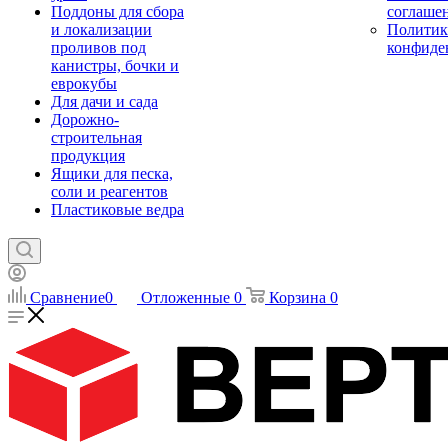
Поддоны для сбора
соглаше
и локализации
Политик
проливов под
конфиде
канистры, бочки и
еврокубы
Для дачи и сада
Дорожно-
строительная
продукция
Ящики для песка,
соли и реагентов
Пластиковые ведра
Сравнение
0
Отложенные
0
Корзина
0