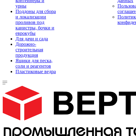
контейнеры и
данных
урны
Пользова
Поддоны для сбора
соглаше
и локализации
Политик
проливов под
конфиде
канистры, бочки и
еврокубы
Для дачи и сада
Дорожно-
строительная
продукция
Ящики для песка,
соли и реагентов
Пластиковые ведра