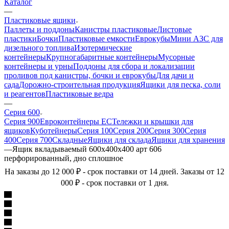
Каталог
—
Пластиковые ящики
Паллеты и поддоны
Канистры пластиковые
Листовые
пластики
Бочки
Пластиковые емкости
Еврокубы
Мини АЗС для
дизельного топлива
Изотермические
контейнеры
Крупногабаритные контейнеры
Мусорные
контейнеры и урны
Поддоны для сбора и локализации
проливов под канистры, бочки и еврокубы
Для дачи и
сада
Дорожно-строительная продукция
Ящики для песка, соли
и реагентов
Пластиковые ведра
—
Серия 600
Серия 900
Евроконтейнеры ЕС
Тележки и крышки для
ящиков
Куботейнеры
Серия 100
Серия 200
Серия 300
Серия
400
Серия 700
Складные
Ящики для склада
Ящики для хранения
—
Ящик вкладываемый 600х400х400 арт 606
перфорированный, дно сплошное
На заказы до 12 000 ₽ - срок поставки от 14 дней. Заказы от 12
000 ₽ - срок поставки от 1 дня.