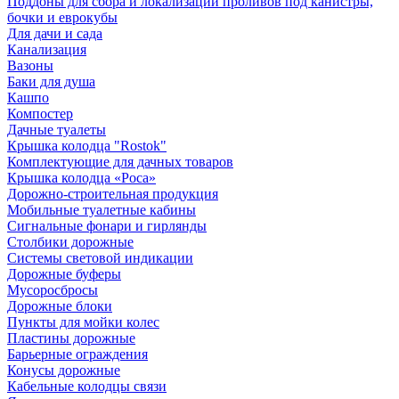
Поддоны для сбора и локализации проливов под канистры,
бочки и еврокубы
Для дачи и сада
Канализация
Вазоны
Баки для душа
Кашпо
Компостер
Дачные туалеты
Крышка колодца "Rostok"
Комплектующие для дачных товаров
Крышка колодца «Роса»
Дорожно-строительная продукция
Мобильные туалетные кабины
Сигнальные фонари и гирлянды
Столбики дорожные
Системы световой индикации
Дорожные буферы
Мусоросбросы
Дорожные блоки
Пункты для мойки колес
Пластины дорожные
Барьерные ограждения
Конусы дорожные
Кабельные колодцы связи