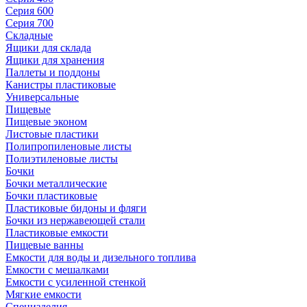
Серия 600
Серия 700
Складные
Ящики для склада
Ящики для хранения
Паллеты и поддоны
Канистры пластиковые
Универсальные
Пищевые
Пищевые эконом
Листовые пластики
Полипропиленовые листы
Полиэтиленовые листы
Бочки
Бочки металлические
Бочки пластиковые
Пластиковые бидоны и фляги
Бочки из нержавеющей стали
Пластиковые емкости
Пищевые ванны
Емкости для воды и дизельного топлива
Емкости с мешалками
Емкости с усиленной стенкой
Мягкие емкости
Специзделия