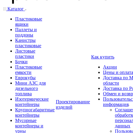
Каталог
Пластиковые
ящики
Паллеты и
поддоны
Канистры
пластиковые
Листовые
пластики
Как купить
Бочки
Пластиковые
Акции
емкости
Цены и оплат
Еврокубы
Доставка по М
Мини АЗС для
области
дизельного
Доставка по Р
топлива
Обмен и возвр
Изотермические
Пользовательс
Проектирование
контейнеры
информация
изделий
Крупногабаритные
Соглаше
контейнеры
обработ
Мусорные
персона
контейнеры и
данных
урны
Пользова