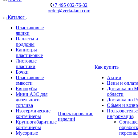
+7 495 032-76-32
order@verta-tara.com
Каталог
Пластиковые
ящики
Паллеты и
поддоны
Канистры
пластиковые
Листовые
пластики
Как купить
Бочки
Пластиковые
Акции
емкости
Цены и оплат
Еврокубы
Доставка по М
Мини АЗС для
области
дизельного
Доставка по Р
топлива
Обмен и возвр
Изотермические
Пользовательс
Проектирование
контейнеры
информация
изделий
Крупногабаритные
Соглаше
контейнеры
обработ
Мусорные
персона