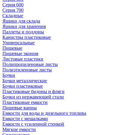
Серия 600
Серия 700
Складные
Ящики для склада
Ящики для хранения
Паллеты и поддоны
Канистры пластиковые
Универсальные
Пищевые
Пищевые эконом
Листовые пластики
Полипропиленовые листы
Полиэтиленовые листы
Бочки
Бочки металлические
Бочки пластиковые
Пластиковые бидоны и фляги
Бочки из нержавеющей стали
Пластиковые емкости
Пищевые ванны
Емкости для воды и дизельного топлива
Емкости с мешалками
Емкости с усиленной стенкой
Мягкие емкости
Специзделия