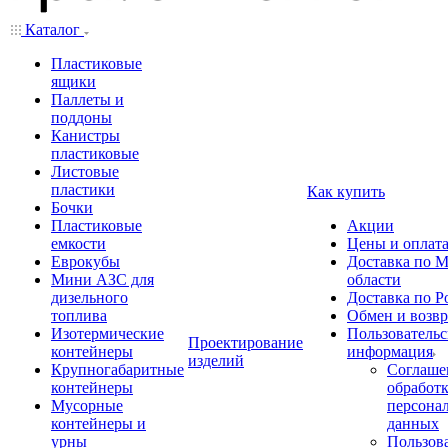
Каталог
Пластиковые
ящики
Паллеты и
поддоны
Канистры
пластиковые
Листовые
пластики
Как купить
Бочки
Пластиковые
Акции
емкости
Цены и оплат
Еврокубы
Доставка по М
Мини АЗС для
области
дизельного
Доставка по Р
топлива
Обмен и возвр
Изотермические
Пользовательс
Проектирование
контейнеры
информация
изделий
Крупногабаритные
Соглаше
контейнеры
обработ
Мусорные
персона
контейнеры и
данных
урны
Пользова