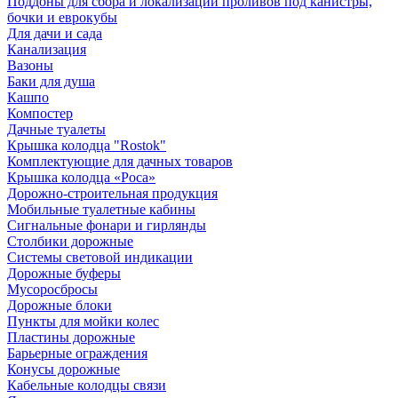
Поддоны для сбора и локализации проливов под канистры,
бочки и еврокубы
Для дачи и сада
Канализация
Вазоны
Баки для душа
Кашпо
Компостер
Дачные туалеты
Крышка колодца "Rostok"
Комплектующие для дачных товаров
Крышка колодца «Роса»
Дорожно-строительная продукция
Мобильные туалетные кабины
Сигнальные фонари и гирлянды
Столбики дорожные
Системы световой индикации
Дорожные буферы
Мусоросбросы
Дорожные блоки
Пункты для мойки колес
Пластины дорожные
Барьерные ограждения
Конусы дорожные
Кабельные колодцы связи