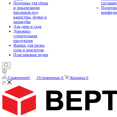
Поддоны для сбора
соглаше
и локализации
Политик
проливов под
конфиде
канистры, бочки и
еврокубы
Для дачи и сада
Дорожно-
строительная
продукция
Ящики для песка,
соли и реагентов
Пластиковые ведра
Сравнение
0
Отложенные
0
Корзина
0