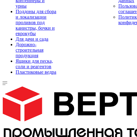
контейнеры и
данных
урны
Пользова
Поддоны для сбора
соглаше
и локализации
Политик
проливов под
конфиде
канистры, бочки и
еврокубы
Для дачи и сада
Дорожно-
строительная
продукция
Ящики для песка,
соли и реагентов
Пластиковые ведра