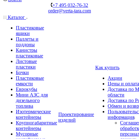
+7 495 032-76-32
order@verta-tara.com
Каталог
Пластиковые
ящики
Паллеты и
поддоны
Канистры
пластиковые
Листовые
пластики
Как купить
Бочки
Пластиковые
Акции
емкости
Цены и оплат
Еврокубы
Доставка по М
Мини АЗС для
области
дизельного
Доставка по Р
топлива
Обмен и возвр
Изотермические
Пользовательс
Проектирование
контейнеры
информация
изделий
Крупногабаритные
Соглаше
контейнеры
обработ
Мусорные
персона