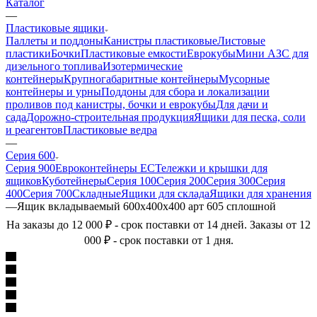
Каталог
—
Пластиковые ящики
Паллеты и поддоны
Канистры пластиковые
Листовые
пластики
Бочки
Пластиковые емкости
Еврокубы
Мини АЗС для
дизельного топлива
Изотермические
контейнеры
Крупногабаритные контейнеры
Мусорные
контейнеры и урны
Поддоны для сбора и локализации
проливов под канистры, бочки и еврокубы
Для дачи и
сада
Дорожно-строительная продукция
Ящики для песка, соли
и реагентов
Пластиковые ведра
—
Серия 600
Серия 900
Евроконтейнеры ЕС
Тележки и крышки для
ящиков
Куботейнеры
Серия 100
Серия 200
Серия 300
Серия
400
Серия 700
Складные
Ящики для склада
Ящики для хранения
—
Ящик вкладываемый 600х400х400 арт 605 сплошной
На заказы до 12 000 ₽ - срок поставки от 14 дней. Заказы от 12
000 ₽ - срок поставки от 1 дня.