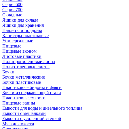
Серия 600
Серия 700
Складные
Ящики для склада
Ящики для хранения
Паллеты и поддоны
Канистры пластиковые
Универсальные
Пищевые
Пищевые эконом
Листовые пластики
Полипропиленовые листы
Полиэтиленовые листы
Бочки
Бочки металлические
Бочки пластиковые
Пластиковые бидоны и фляги
Бочки из нержавеющей стали
Пластиковые емкости
Пищевые ванны
Емкости для воды и дизельного топлива
Емкости с мешалками
Емкости с усиленной стенкой
Мягкие емкости
Специзделия