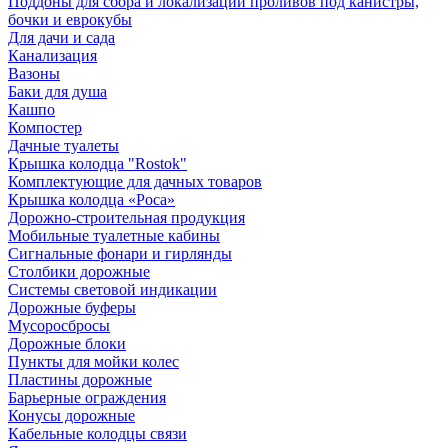
Поддоны для сбора и локализации проливов под канистры,
бочки и еврокубы
Для дачи и сада
Канализация
Вазоны
Баки для душа
Кашпо
Компостер
Дачные туалеты
Крышка колодца "Rostok"
Комплектующие для дачных товаров
Крышка колодца «Роса»
Дорожно-строительная продукция
Мобильные туалетные кабины
Сигнальные фонари и гирлянды
Столбики дорожные
Системы световой индикации
Дорожные буферы
Мусоросбросы
Дорожные блоки
Пункты для мойки колес
Пластины дорожные
Барьерные ограждения
Конусы дорожные
Кабельные колодцы связи