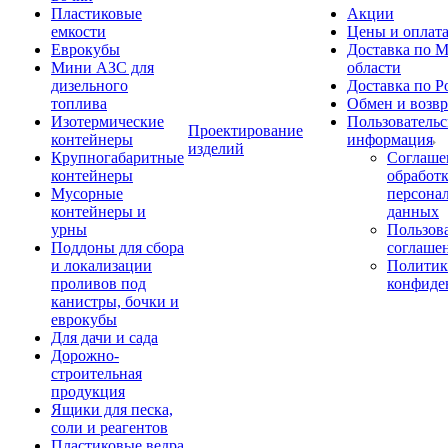
Пластиковые
Акции
емкости
Цены и оплат
Еврокубы
Доставка по М
Мини АЗС для
области
дизельного
Доставка по Р
топлива
Обмен и возвр
Изотермические
Пользовательс
Проектирование
контейнеры
информация
изделий
Крупногабаритные
Соглаше
контейнеры
обработ
Мусорные
персона
контейнеры и
данных
урны
Пользова
Поддоны для сбора
соглаше
и локализации
Политик
проливов под
конфиде
канистры, бочки и
еврокубы
Для дачи и сада
Дорожно-
строительная
продукция
Ящики для песка,
соли и реагентов
Пластиковые ведра