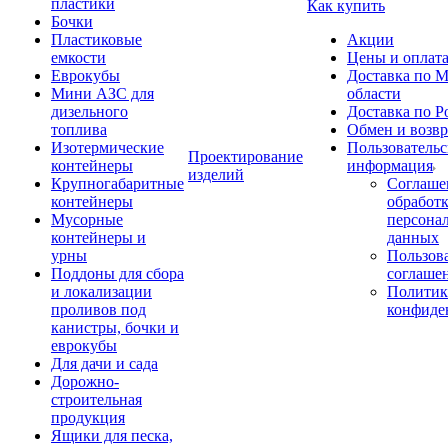
пластики
Как купить
Бочки
Пластиковые
Акции
емкости
Цены и оплат
Еврокубы
Доставка по М
Мини АЗС для
области
дизельного
Доставка по Р
топлива
Обмен и возвр
Изотермические
Пользовательс
Проектирование
контейнеры
информация
изделий
Крупногабаритные
Соглаше
контейнеры
обработ
Мусорные
персона
контейнеры и
данных
урны
Пользова
Поддоны для сбора
соглаше
и локализации
Политик
проливов под
конфиде
канистры, бочки и
еврокубы
Для дачи и сада
Дорожно-
строительная
продукция
Ящики для песка,