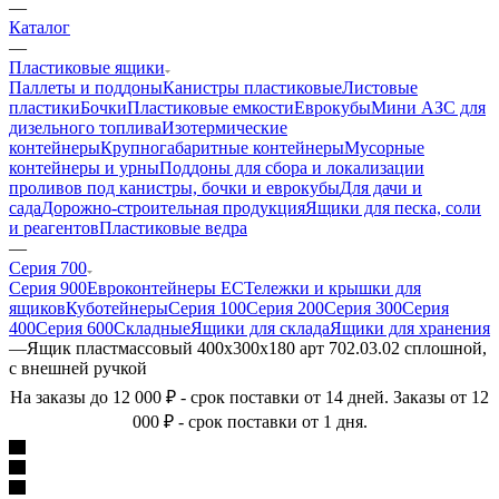
—
Каталог
—
Пластиковые ящики
Паллеты и поддоны
Канистры пластиковые
Листовые
пластики
Бочки
Пластиковые емкости
Еврокубы
Мини АЗС для
дизельного топлива
Изотермические
контейнеры
Крупногабаритные контейнеры
Мусорные
контейнеры и урны
Поддоны для сбора и локализации
проливов под канистры, бочки и еврокубы
Для дачи и
сада
Дорожно-строительная продукция
Ящики для песка, соли
и реагентов
Пластиковые ведра
—
Серия 700
Серия 900
Евроконтейнеры ЕС
Тележки и крышки для
ящиков
Куботейнеры
Серия 100
Серия 200
Серия 300
Серия
400
Серия 600
Складные
Ящики для склада
Ящики для хранения
—
Ящик пластмассовый 400х300х180 арт 702.03.02 сплошной,
с внешней ручкой
На заказы до 12 000 ₽ - срок поставки от 14 дней. Заказы от 12
000 ₽ - срок поставки от 1 дня.