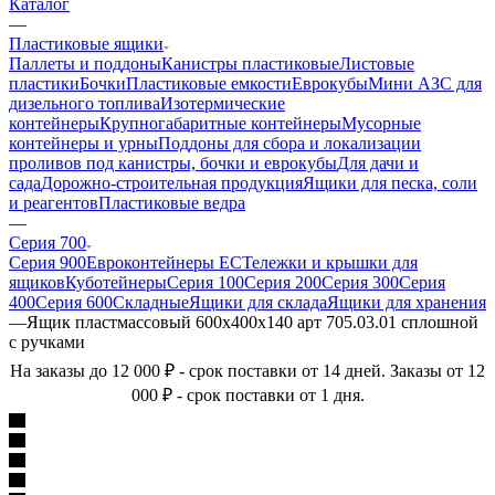
Каталог
—
Пластиковые ящики
Паллеты и поддоны
Канистры пластиковые
Листовые
пластики
Бочки
Пластиковые емкости
Еврокубы
Мини АЗС для
дизельного топлива
Изотермические
контейнеры
Крупногабаритные контейнеры
Мусорные
контейнеры и урны
Поддоны для сбора и локализации
проливов под канистры, бочки и еврокубы
Для дачи и
сада
Дорожно-строительная продукция
Ящики для песка, соли
и реагентов
Пластиковые ведра
—
Серия 700
Серия 900
Евроконтейнеры ЕС
Тележки и крышки для
ящиков
Куботейнеры
Серия 100
Серия 200
Серия 300
Серия
400
Серия 600
Складные
Ящики для склада
Ящики для хранения
—
Ящик пластмассовый 600х400х140 арт 705.03.01 сплошной
с ручками
На заказы до 12 000 ₽ - срок поставки от 14 дней. Заказы от 12
000 ₽ - срок поставки от 1 дня.