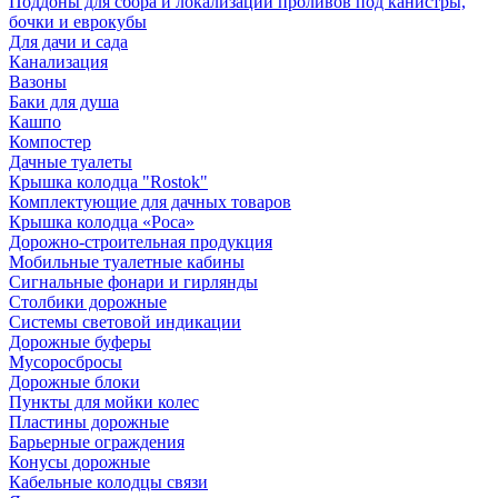
Поддоны для сбора и локализации проливов под канистры,
бочки и еврокубы
Для дачи и сада
Канализация
Вазоны
Баки для душа
Кашпо
Компостер
Дачные туалеты
Крышка колодца "Rostok"
Комплектующие для дачных товаров
Крышка колодца «Роса»
Дорожно-строительная продукция
Мобильные туалетные кабины
Сигнальные фонари и гирлянды
Столбики дорожные
Системы световой индикации
Дорожные буферы
Мусоросбросы
Дорожные блоки
Пункты для мойки колес
Пластины дорожные
Барьерные ограждения
Конусы дорожные
Кабельные колодцы связи