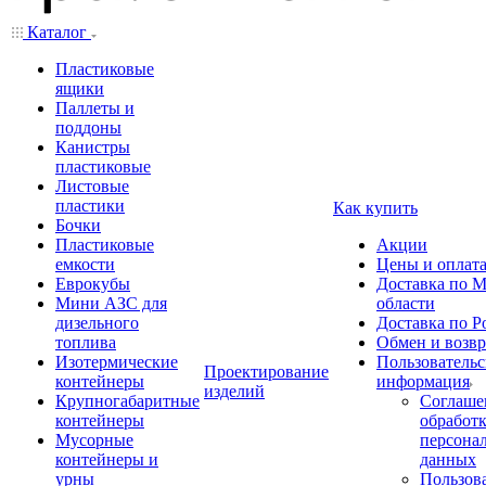
Каталог
Пластиковые
ящики
Паллеты и
поддоны
Канистры
пластиковые
Листовые
пластики
Как купить
Бочки
Пластиковые
Акции
емкости
Цены и оплат
Еврокубы
Доставка по М
Мини АЗС для
области
дизельного
Доставка по Р
топлива
Обмен и возвр
Изотермические
Пользовательс
Проектирование
контейнеры
информация
изделий
Крупногабаритные
Соглаше
контейнеры
обработ
Мусорные
персона
контейнеры и
данных
урны
Пользова