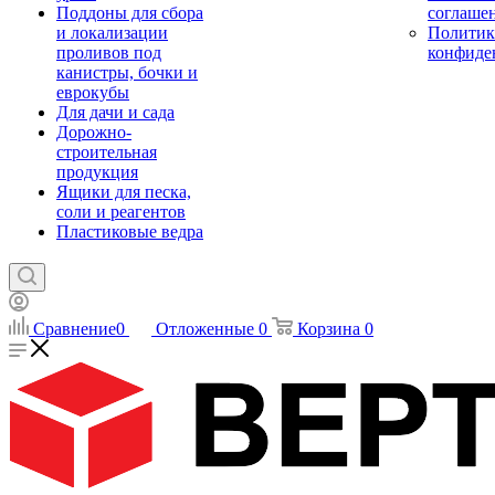
Поддоны для сбора
соглаше
и локализации
Политик
проливов под
конфиде
канистры, бочки и
еврокубы
Для дачи и сада
Дорожно-
строительная
продукция
Ящики для песка,
соли и реагентов
Пластиковые ведра
Сравнение
0
Отложенные
0
Корзина
0