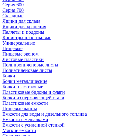
Серия 600
Серия 700
Складные
Ящики для склада
Ящики для хранения
Паллеты и поддоны
Канистры пластиковые
Универсальные
Пищевые
Пищевые эконом
Листовые пластики
Полипропиленовые листы
Полиэтиленовые листы
Бочки
Бочки металлические
Бочки пластиковые
Пластиковые бидоны и фляги
Бочки из нержавеющей стали
Пластиковые емкости
Пищевые ванны
Емкости для воды и дизельного топлива
Емкости с мешалками
Емкости с усиленной стенкой
Мягкие емкости
Специзделия