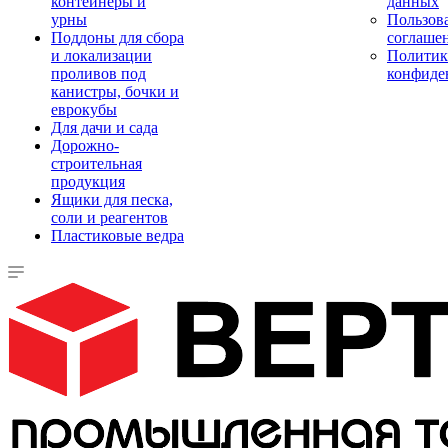
контейнеры и
данных
урны
Пользова
Поддоны для сбора
соглаше
и локализации
Политик
проливов под
конфиде
канистры, бочки и
еврокубы
Для дачи и сада
Дорожно-
строительная
продукция
Ящики для песка,
соли и реагентов
Пластиковые ведра