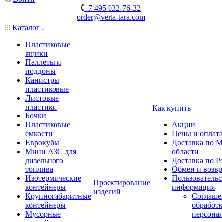
+7 495 032-76-32
order@verta-tara.com
Каталог
Пластиковые
ящики
Паллеты и
поддоны
Канистры
пластиковые
Листовые
пластики
Как купить
Бочки
Пластиковые
Акции
емкости
Цены и оплат
Еврокубы
Доставка по М
Мини АЗС для
области
дизельного
Доставка по Р
топлива
Обмен и возвр
Изотермические
Пользовательс
Проектирование
контейнеры
информация
изделий
Крупногабаритные
Соглаше
контейнеры
обработ
Мусорные
персона