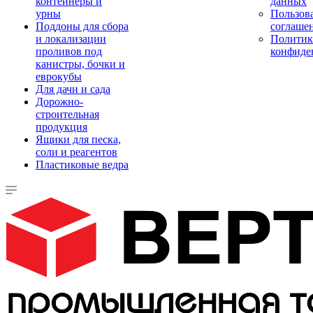
контейнеры и
данных
урны
Пользова
Поддоны для сбора
соглаше
и локализации
Политик
проливов под
конфиде
канистры, бочки и
еврокубы
Для дачи и сада
Дорожно-
строительная
продукция
Ящики для песка,
соли и реагентов
Пластиковые ведра