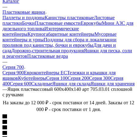
Каталог
—
Пластиковые ящики
Паллеты и поддоны
Канистры пластиковые
Листовые
пластики
Бочки
Пластиковые емкости
Еврокубы
Мини АЗС для
дизельного топлива
Изотермические
контейнеры
Крупногабаритные контейнеры
Мусорные
контейнеры и урны
Поддоны для сбора и локализации
проливов под канистры, бочки и еврокубы
Для дачи и
сада
Дорожно-строительная продукция
Ящики для песка, соли
и реагентов
Пластиковые ведра
—
Серия 700
Серия 900
Евроконтейнеры ЕС
Тележки и крышки для
ящиков
Куботейнеры
Серия 100
Серия 200
Серия 300
Серия
400
Серия 600
Складные
Ящики для склада
Ящики для хранения
—
Ящик пластмассовый 600х400х140 арт 705.03.01 сплошной
с ручками
На заказы до 12 000 ₽ - срок поставки от 14 дней. Заказы от 12
000 ₽ - срок поставки от 1 дня.