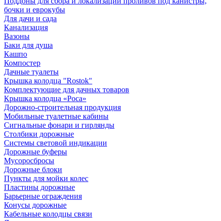
Поддоны для сбора и локализации проливов под канистры,
бочки и еврокубы
Для дачи и сада
Канализация
Вазоны
Баки для душа
Кашпо
Компостер
Дачные туалеты
Крышка колодца "Rostok"
Комплектующие для дачных товаров
Крышка колодца «Роса»
Дорожно-строительная продукция
Мобильные туалетные кабины
Сигнальные фонари и гирлянды
Столбики дорожные
Системы световой индикации
Дорожные буферы
Мусоросбросы
Дорожные блоки
Пункты для мойки колес
Пластины дорожные
Барьерные ограждения
Конусы дорожные
Кабельные колодцы связи