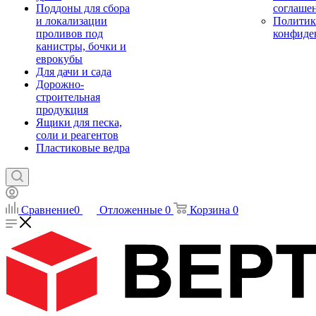
Поддоны для сбора
соглаше
и локализации
Политик
проливов под
конфиде
канистры, бочки и
еврокубы
Для дачи и сада
Дорожно-
строительная
продукция
Ящики для песка,
соли и реагентов
Пластиковые ведра
Сравнение
0
Отложенные
0
Корзина
0