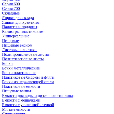
Серия 600
Серия 700
Складные
Ящики для склада
Ящики для хранения
Паллеты и поддоны
Канистры пластиковые
Универсальные
Пищевые
Пищевые эконом
Листовые пластики
Полипропиленовые листы
Полиэтиленовые листы
Бочки
Бочки металлические
Бочки пластиковые
Пластиковые бидоны и фляги
Бочки из нержавеющей стали
Пластиковые емкости
Пищевые ванны
Емкости для воды и дизельного топлива
Емкости с мешалками
Емкости с усиленной стенкой
Мягкие емкости
Специзделия