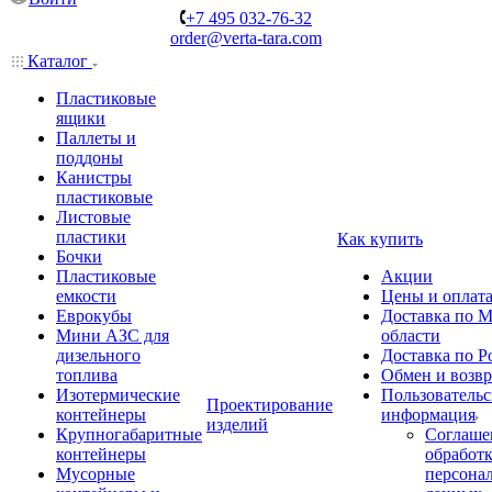
+7 495 032-76-32
order@verta-tara.com
Каталог
Пластиковые
ящики
Паллеты и
поддоны
Канистры
пластиковые
Листовые
пластики
Как купить
Бочки
Пластиковые
Акции
емкости
Цены и оплат
Еврокубы
Доставка по М
Мини АЗС для
области
дизельного
Доставка по Р
топлива
Обмен и возвр
Изотермические
Пользовательс
Проектирование
контейнеры
информация
изделий
Крупногабаритные
Соглаше
контейнеры
обработ
Мусорные
персона