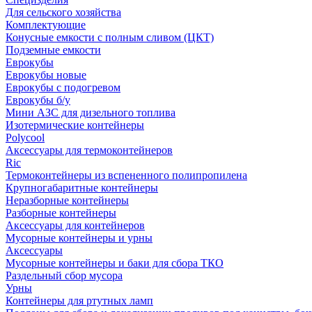
Для сельского хозяйства
Комплектующие
Конусные емкости с полным сливом (ЦКТ)
Подземные емкости
Еврокубы
Еврокубы новые
Еврокубы с подогревом
Еврокубы б/у
Мини АЗС для дизельного топлива
Изотермические контейнеры
Polycool
Аксессуары для термоконтейнеров
Ric
Термоконтейнеры из вспененного полипропилена
Крупногабаритные контейнеры
Неразборные контейнеры
Разборные контейнеры
Аксессуары для контейнеров
Мусорные контейнеры и урны
Аксессуары
Мусорные контейнеры и баки для сбора ТКО
Раздельный сбор мусора
Урны
Контейнеры для ртутных ламп