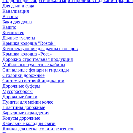
Поддоны для сбора и локализации проливов под канистры, бо
Для дачи и сада
Канализация
Вазоны
Баки для душа
Кашпо
Компостер
Дачные туалеты
Крышка колодца "Rostok"
Комплектующие для дачных товаров
Крышка колодца «Роса»
Дорожно-строительная продукция
Мобильные туалетные кабины
Сигнальные фонари и гирлянды
Столбики дорожные
Системы световой индикации
Дорожные буферы
Мусоросбросы
Дорожные блоки
Пункты для мойки колес
Пластины дорожные
Барьерные ограждения
Конусы дорожные
Кабельные колодцы связи
Ящики для песка, соли и реагентов