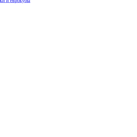
чки и еврокубы