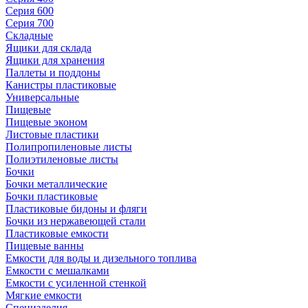
Серия 600
Серия 700
Складные
Ящики для склада
Ящики для хранения
Паллеты и поддоны
Канистры пластиковые
Универсальные
Пищевые
Пищевые эконом
Листовые пластики
Полипропиленовые листы
Полиэтиленовые листы
Бочки
Бочки металлические
Бочки пластиковые
Пластиковые бидоны и фляги
Бочки из нержавеющей стали
Пластиковые емкости
Пищевые ванны
Емкости для воды и дизельного топлива
Емкости с мешалками
Емкости с усиленной стенкой
Мягкие емкости
Специзделия