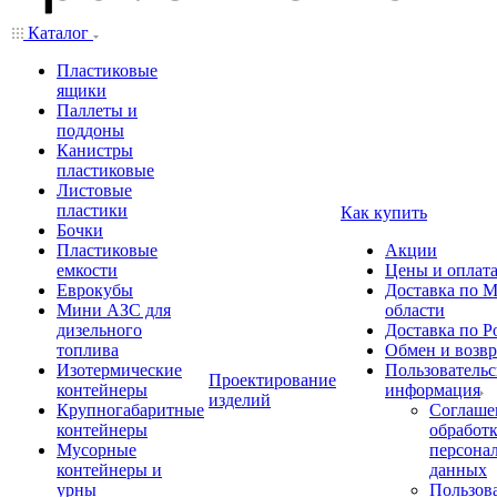
Каталог
Пластиковые
ящики
Паллеты и
поддоны
Канистры
пластиковые
Листовые
пластики
Как купить
Бочки
Пластиковые
Акции
емкости
Цены и оплат
Еврокубы
Доставка по М
Мини АЗС для
области
дизельного
Доставка по Р
топлива
Обмен и возвр
Изотермические
Пользовательс
Проектирование
контейнеры
информация
изделий
Крупногабаритные
Соглаше
контейнеры
обработ
Мусорные
персона
контейнеры и
данных
урны
Пользова