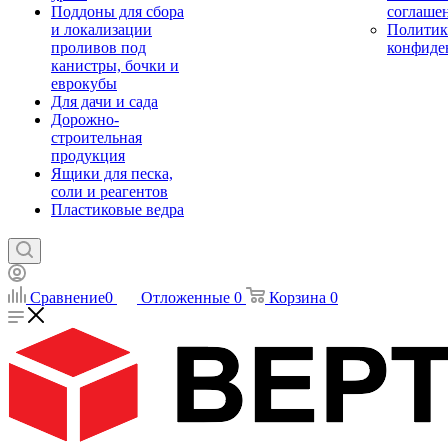
Поддоны для сбора
соглаше
и локализации
Политик
проливов под
конфиде
канистры, бочки и
еврокубы
Для дачи и сада
Дорожно-
строительная
продукция
Ящики для песка,
соли и реагентов
Пластиковые ведра
Сравнение
0
Отложенные
0
Корзина
0