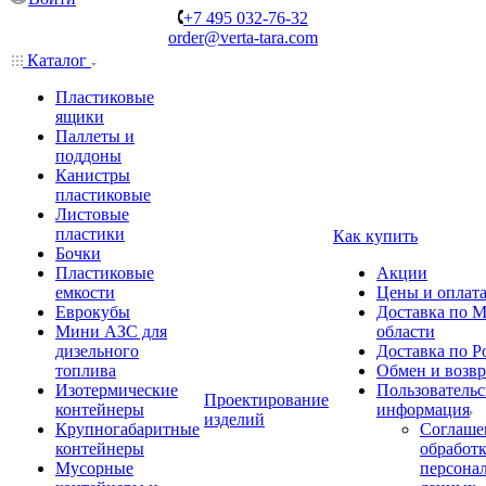
+7 495 032-76-32
order@verta-tara.com
Каталог
Пластиковые
ящики
Паллеты и
поддоны
Канистры
пластиковые
Листовые
пластики
Как купить
Бочки
Пластиковые
Акции
емкости
Цены и оплат
Еврокубы
Доставка по М
Мини АЗС для
области
дизельного
Доставка по Р
топлива
Обмен и возвр
Изотермические
Пользовательс
Проектирование
контейнеры
информация
изделий
Крупногабаритные
Соглаше
контейнеры
обработ
Мусорные
персона