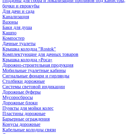
Поддоны для сбора и локализации проливов под канистры,
бочки и еврокубы
Для дачи и сада
Канализация
Вазоны
Баки для душа
Кашпо
Компостер
Дачные туалеты
Крышка колодца "Rostok"
Комплектующие для дачных товаров
Крышка колодца «Роса»
Дорожно-строительная продукция
Мобильные туалетные кабины
Сигнальные фонари и гирлянды
Столбики дорожные
Системы световой индикации
Дорожные буферы
Мусоросбросы
Дорожные блоки
Пункты для мойки колес
Пластины дорожные
Барьерные ограждения
Конусы дорожные
Кабельные колодцы связи