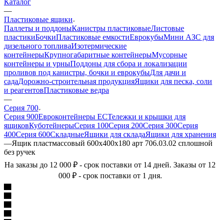
Каталог
—
Пластиковые ящики
Паллеты и поддоны
Канистры пластиковые
Листовые
пластики
Бочки
Пластиковые емкости
Еврокубы
Мини АЗС для
дизельного топлива
Изотермические
контейнеры
Крупногабаритные контейнеры
Мусорные
контейнеры и урны
Поддоны для сбора и локализации
проливов под канистры, бочки и еврокубы
Для дачи и
сада
Дорожно-строительная продукция
Ящики для песка, соли
и реагентов
Пластиковые ведра
—
Серия 700
Серия 900
Евроконтейнеры ЕС
Тележки и крышки для
ящиков
Куботейнеры
Серия 100
Серия 200
Серия 300
Серия
400
Серия 600
Складные
Ящики для склада
Ящики для хранения
—
Ящик пластмассовый 600х400х180 арт 706.03.02 сплошной
без ручек
На заказы до 12 000 ₽ - срок поставки от 14 дней. Заказы от 12
000 ₽ - срок поставки от 1 дня.