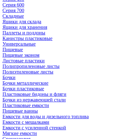
Серия 600
Серия 700
Складные
Ящики для склада
Ящики для хранения
Паллеты и поддоны
Канистры пластиковые
Универсальные
Пищевые
Пищевые эконом
Листовые пластики
Полипропиленовые листы
Полиэтиленовые листы
Бочки
Бочки металлические
Бочки пластиковые
Пластиковые бидоны и фляги
Бочки из нержавеющей стали
Пластиковые емкости
Пищевые ванны
Емкости для воды и дизельного топлива
Емкости с мешалками
Емкости с усиленной стенкой
Мягкие емкости
Специзделия