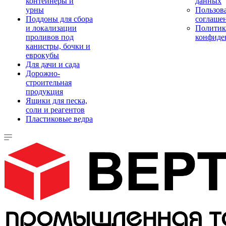
контейнеры и
данных
урны
Пользова
Поддоны для сбора
соглаше
и локализации
Политик
проливов под
конфиде
канистры, бочки и
еврокубы
Для дачи и сада
Дорожно-
строительная
продукция
Ящики для песка,
соли и реагентов
Пластиковые ведра