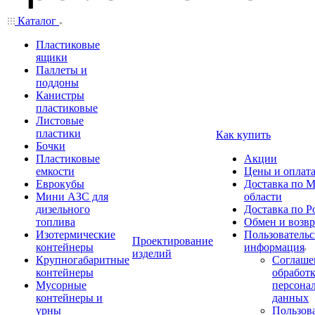
Каталог
Пластиковые
ящики
Паллеты и
поддоны
Канистры
пластиковые
Листовые
пластики
Как купить
Бочки
Пластиковые
Акции
емкости
Цены и оплат
Еврокубы
Доставка по М
Мини АЗС для
области
дизельного
Доставка по Р
топлива
Обмен и возвр
Изотермические
Пользовательс
Проектирование
контейнеры
информация
изделий
Крупногабаритные
Соглаше
контейнеры
обработ
Мусорные
персона
контейнеры и
данных
урны
Пользова