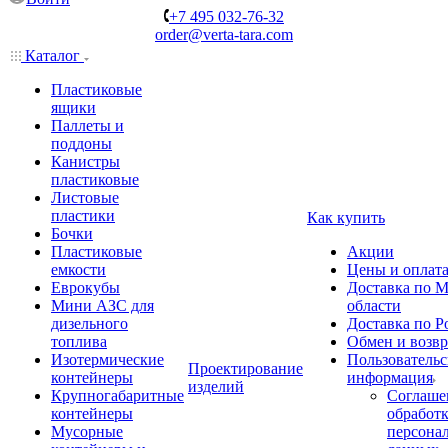
+7 495 032-76-32
order@verta-tara.com
Каталог
Пластиковые
ящики
Паллеты и
поддоны
Канистры
пластиковые
Листовые
пластики
Как купить
Бочки
Пластиковые
Акции
емкости
Цены и оплат
Еврокубы
Доставка по М
Мини АЗС для
области
дизельного
Доставка по Р
топлива
Обмен и возвр
Изотермические
Пользовательс
Проектирование
контейнеры
информация
изделий
Крупногабаритные
Соглаше
контейнеры
обработ
Мусорные
персона