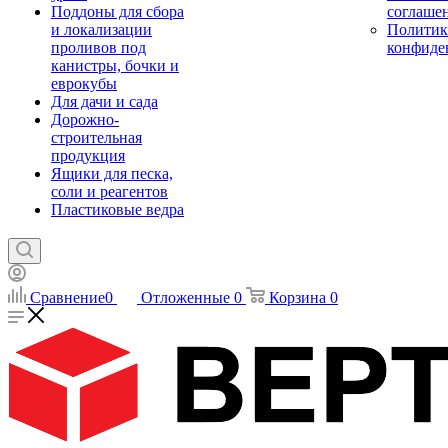
Поддоны для сбора
соглаше
и локализации
Политик
проливов под
конфиде
канистры, бочки и
еврокубы
Для дачи и сада
Дорожно-
строительная
продукция
Ящики для песка,
соли и реагентов
Пластиковые ведра
Сравнение
0
Отложенные
0
Корзина
0