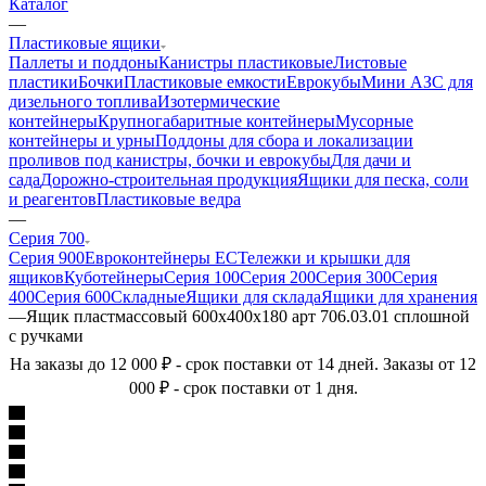
Каталог
—
Пластиковые ящики
Паллеты и поддоны
Канистры пластиковые
Листовые
пластики
Бочки
Пластиковые емкости
Еврокубы
Мини АЗС для
дизельного топлива
Изотермические
контейнеры
Крупногабаритные контейнеры
Мусорные
контейнеры и урны
Поддоны для сбора и локализации
проливов под канистры, бочки и еврокубы
Для дачи и
сада
Дорожно-строительная продукция
Ящики для песка, соли
и реагентов
Пластиковые ведра
—
Серия 700
Серия 900
Евроконтейнеры ЕС
Тележки и крышки для
ящиков
Куботейнеры
Серия 100
Серия 200
Серия 300
Серия
400
Серия 600
Складные
Ящики для склада
Ящики для хранения
—
Ящик пластмассовый 600х400х180 арт 706.03.01 сплошной
с ручками
На заказы до 12 000 ₽ - срок поставки от 14 дней. Заказы от 12
000 ₽ - срок поставки от 1 дня.