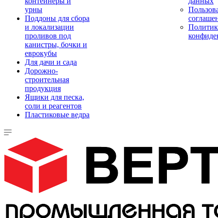
контейнеры и
данных
урны
Пользова
Поддоны для сбора
соглаше
и локализации
Политик
проливов под
конфиде
канистры, бочки и
еврокубы
Для дачи и сада
Дорожно-
строительная
продукция
Ящики для песка,
соли и реагентов
Пластиковые ведра