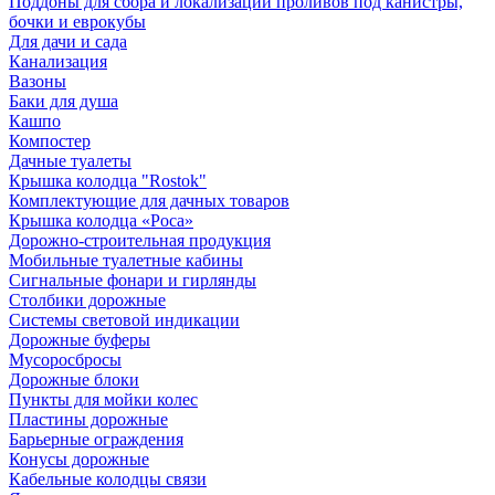
Поддоны для сбора и локализации проливов под канистры,
бочки и еврокубы
Для дачи и сада
Канализация
Вазоны
Баки для душа
Кашпо
Компостер
Дачные туалеты
Крышка колодца "Rostok"
Комплектующие для дачных товаров
Крышка колодца «Роса»
Дорожно-строительная продукция
Мобильные туалетные кабины
Сигнальные фонари и гирлянды
Столбики дорожные
Системы световой индикации
Дорожные буферы
Мусоросбросы
Дорожные блоки
Пункты для мойки колес
Пластины дорожные
Барьерные ограждения
Конусы дорожные
Кабельные колодцы связи