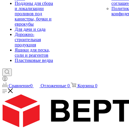
Поддоны для сбора
соглаше
и локализации
Политик
проливов под
конфиде
канистры, бочки и
еврокубы
Для дачи и сада
Дорожно-
строительная
продукция
Ящики для песка,
соли и реагентов
Пластиковые ведра
Сравнение
0
Отложенные
0
Корзина
0