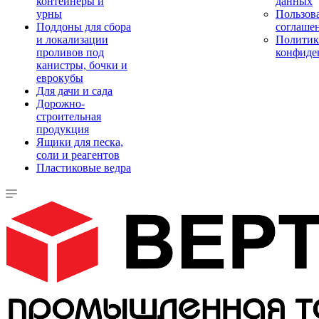
контейнеры и
данных
урны
Пользова
Поддоны для сбора
соглаше
и локализации
Политик
проливов под
конфиде
канистры, бочки и
еврокубы
Для дачи и сада
Дорожно-
строительная
продукция
Ящики для песка,
соли и реагентов
Пластиковые ведра