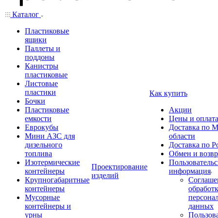
Каталог
Пластиковые
ящики
Паллеты и
поддоны
Канистры
пластиковые
Листовые
пластики
Как купить
Бочки
Пластиковые
Акции
емкости
Цены и оплат
Еврокубы
Доставка по М
Мини АЗС для
области
дизельного
Доставка по Р
топлива
Обмен и возвр
Изотермические
Пользовательс
Проектирование
контейнеры
информация
изделий
Крупногабаритные
Соглаше
контейнеры
обработ
Мусорные
персона
контейнеры и
данных
урны
Пользова