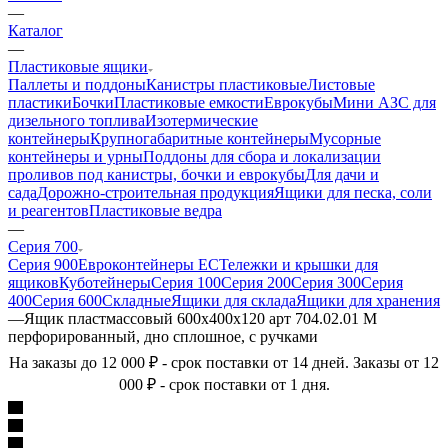
—
Каталог
—
Пластиковые ящики
Паллеты и поддоны
Канистры пластиковые
Листовые
пластики
Бочки
Пластиковые емкости
Еврокубы
Мини АЗС для
дизельного топлива
Изотермические
контейнеры
Крупногабаритные контейнеры
Мусорные
контейнеры и урны
Поддоны для сбора и локализации
проливов под канистры, бочки и еврокубы
Для дачи и
сада
Дорожно-строительная продукция
Ящики для песка, соли
и реагентов
Пластиковые ведра
—
Серия 700
Серия 900
Евроконтейнеры ЕС
Тележки и крышки для
ящиков
Куботейнеры
Серия 100
Серия 200
Серия 300
Серия
400
Серия 600
Складные
Ящики для склада
Ящики для хранения
—
Ящик пластмассовый 600х400х120 арт 704.02.01 М
перфорированный, дно сплошное, с ручками
На заказы до 12 000 ₽ - срок поставки от 14 дней. Заказы от 12
000 ₽ - срок поставки от 1 дня.