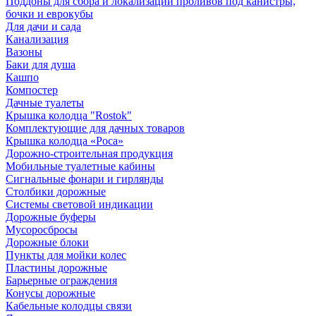
Поддоны для сбора и локализации проливов под канистры,
бочки и еврокубы
Для дачи и сада
Канализация
Вазоны
Баки для душа
Кашпо
Компостер
Дачные туалеты
Крышка колодца "Rostok"
Комплектующие для дачных товаров
Крышка колодца «Роса»
Дорожно-строительная продукция
Мобильные туалетные кабины
Сигнальные фонари и гирлянды
Столбики дорожные
Системы световой индикации
Дорожные буферы
Мусоросбросы
Дорожные блоки
Пункты для мойки колес
Пластины дорожные
Барьерные ограждения
Конусы дорожные
Кабельные колодцы связи