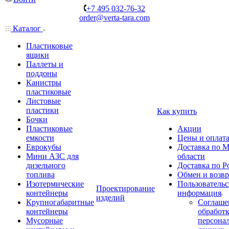
+7 495 032-76-32
order@verta-tara.com
Каталог
Пластиковые
ящики
Паллеты и
поддоны
Канистры
пластиковые
Листовые
пластики
Как купить
Бочки
Пластиковые
Акции
емкости
Цены и оплат
Еврокубы
Доставка по М
Мини АЗС для
области
дизельного
Доставка по Р
топлива
Обмен и возвр
Изотермические
Пользовательс
Проектирование
контейнеры
информация
изделий
Крупногабаритные
Соглаше
контейнеры
обработ
Мусорные
персона