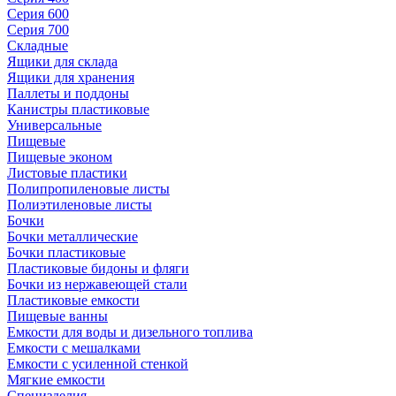
Серия 600
Серия 700
Складные
Ящики для склада
Ящики для хранения
Паллеты и поддоны
Канистры пластиковые
Универсальные
Пищевые
Пищевые эконом
Листовые пластики
Полипропиленовые листы
Полиэтиленовые листы
Бочки
Бочки металлические
Бочки пластиковые
Пластиковые бидоны и фляги
Бочки из нержавеющей стали
Пластиковые емкости
Пищевые ванны
Емкости для воды и дизельного топлива
Емкости с мешалками
Емкости с усиленной стенкой
Мягкие емкости
Специзделия