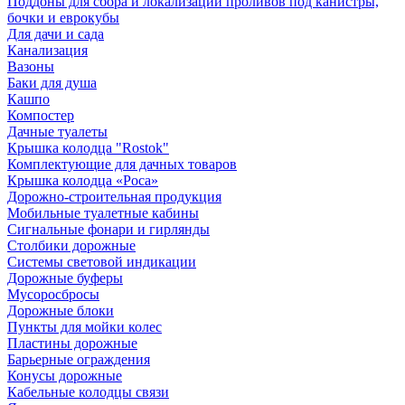
Поддоны для сбора и локализации проливов под канистры,
бочки и еврокубы
Для дачи и сада
Канализация
Вазоны
Баки для душа
Кашпо
Компостер
Дачные туалеты
Крышка колодца "Rostok"
Комплектующие для дачных товаров
Крышка колодца «Роса»
Дорожно-строительная продукция
Мобильные туалетные кабины
Сигнальные фонари и гирлянды
Столбики дорожные
Системы световой индикации
Дорожные буферы
Мусоросбросы
Дорожные блоки
Пункты для мойки колес
Пластины дорожные
Барьерные ограждения
Конусы дорожные
Кабельные колодцы связи