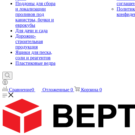
Поддоны для сбора
соглаше
и локализации
Политик
проливов под
конфиде
канистры, бочки и
еврокубы
Для дачи и сада
Дорожно-
строительная
продукция
Ящики для песка,
соли и реагентов
Пластиковые ведра
Сравнение
0
Отложенные
0
Корзина
0