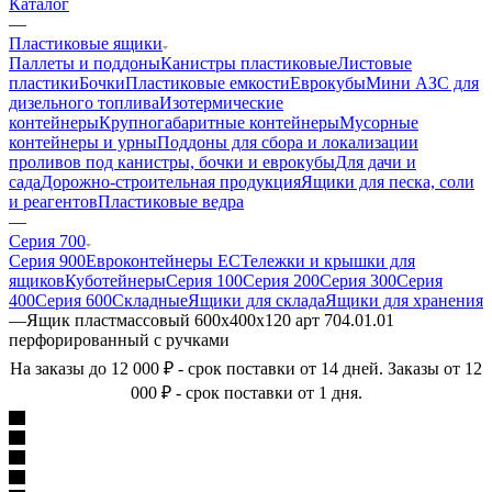
Каталог
—
Пластиковые ящики
Паллеты и поддоны
Канистры пластиковые
Листовые
пластики
Бочки
Пластиковые емкости
Еврокубы
Мини АЗС для
дизельного топлива
Изотермические
контейнеры
Крупногабаритные контейнеры
Мусорные
контейнеры и урны
Поддоны для сбора и локализации
проливов под канистры, бочки и еврокубы
Для дачи и
сада
Дорожно-строительная продукция
Ящики для песка, соли
и реагентов
Пластиковые ведра
—
Серия 700
Серия 900
Евроконтейнеры ЕС
Тележки и крышки для
ящиков
Куботейнеры
Серия 100
Серия 200
Серия 300
Серия
400
Серия 600
Складные
Ящики для склада
Ящики для хранения
—
Ящик пластмассовый 600х400х120 арт 704.01.01
перфорированный с ручками
На заказы до 12 000 ₽ - срок поставки от 14 дней. Заказы от 12
000 ₽ - срок поставки от 1 дня.