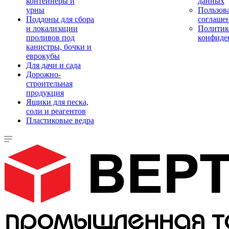
контейнеры и
данных
урны
Пользова
Поддоны для сбора
соглаше
и локализации
Политик
проливов под
конфиде
канистры, бочки и
еврокубы
Для дачи и сада
Дорожно-
строительная
продукция
Ящики для песка,
соли и реагентов
Пластиковые ведра