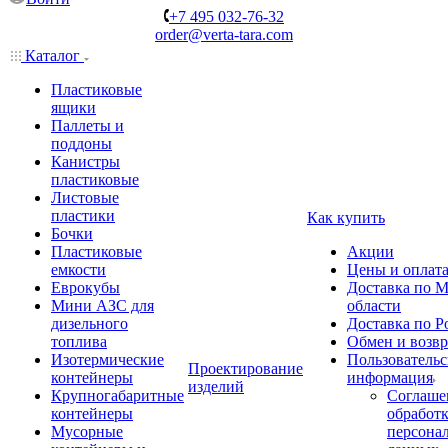
+7 495 032-76-32
order@verta-tara.com
Каталог
Пластиковые
ящики
Паллеты и
поддоны
Канистры
пластиковые
Листовые
пластики
Как купить
Бочки
Пластиковые
Акции
емкости
Цены и оплат
Еврокубы
Доставка по М
Мини АЗС для
области
дизельного
Доставка по Р
топлива
Обмен и возвр
Изотермические
Пользовательс
Проектирование
контейнеры
информация
изделий
Крупногабаритные
Соглаше
контейнеры
обработ
Мусорные
персона