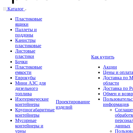
Каталог
Пластиковые
ящики
Паллеты и
поддоны
Канистры
пластиковые
Листовые
пластики
Как купить
Бочки
Пластиковые
Акции
емкости
Цены и оплат
Еврокубы
Доставка по М
Мини АЗС для
области
дизельного
Доставка по Р
топлива
Обмен и возвр
Изотермические
Пользовательс
Проектирование
контейнеры
информация
изделий
Крупногабаритные
Соглаше
контейнеры
обработ
Мусорные
персона
контейнеры и
данных
урны
Пользова