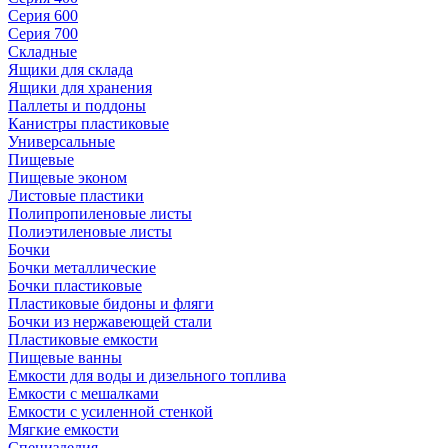
Серия 600
Серия 700
Складные
Ящики для склада
Ящики для хранения
Паллеты и поддоны
Канистры пластиковые
Универсальные
Пищевые
Пищевые эконом
Листовые пластики
Полипропиленовые листы
Полиэтиленовые листы
Бочки
Бочки металлические
Бочки пластиковые
Пластиковые бидоны и фляги
Бочки из нержавеющей стали
Пластиковые емкости
Пищевые ванны
Емкости для воды и дизельного топлива
Емкости с мешалками
Емкости с усиленной стенкой
Мягкие емкости
Специзделия