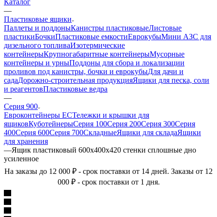
Каталог
—
Пластиковые ящики
Паллеты и поддоны
Канистры пластиковые
Листовые
пластики
Бочки
Пластиковые емкости
Еврокубы
Мини АЗС для
дизельного топлива
Изотермические
контейнеры
Крупногабаритные контейнеры
Мусорные
контейнеры и урны
Поддоны для сбора и локализации
проливов под канистры, бочки и еврокубы
Для дачи и
сада
Дорожно-строительная продукция
Ящики для песка, соли
и реагентов
Пластиковые ведра
—
Серия 900
Евроконтейнеры ЕС
Тележки и крышки для
ящиков
Куботейнеры
Серия 100
Серия 200
Серия 300
Серия
400
Серия 600
Серия 700
Складные
Ящики для склада
Ящики
для хранения
—
Ящик пластиковый 600x400x420 стенки сплошные дно
усиленное
На заказы до 12 000 ₽ - срок поставки от 14 дней. Заказы от 12
000 ₽ - срок поставки от 1 дня.