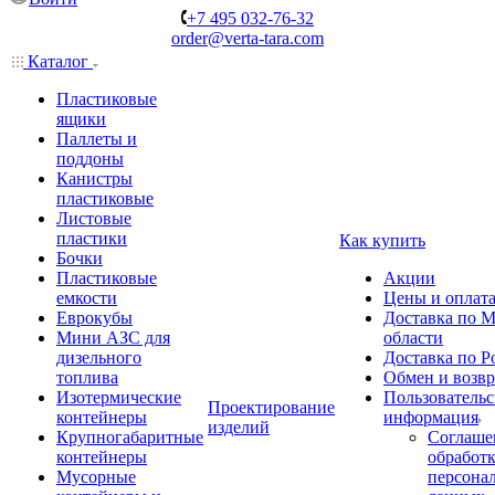
+7 495 032-76-32
order@verta-tara.com
Каталог
Пластиковые
ящики
Паллеты и
поддоны
Канистры
пластиковые
Листовые
пластики
Как купить
Бочки
Пластиковые
Акции
емкости
Цены и оплат
Еврокубы
Доставка по М
Мини АЗС для
области
дизельного
Доставка по Р
топлива
Обмен и возвр
Изотермические
Пользовательс
Проектирование
контейнеры
информация
изделий
Крупногабаритные
Соглаше
контейнеры
обработ
Мусорные
персона