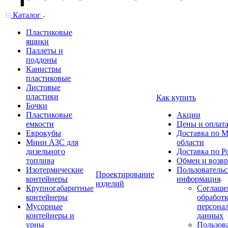
Каталог
Пластиковые
ящики
Паллеты и
поддоны
Канистры
пластиковые
Листовые
пластики
Как купить
Бочки
Пластиковые
Акции
емкости
Цены и оплат
Еврокубы
Доставка по М
Мини АЗС для
области
дизельного
Доставка по Р
топлива
Обмен и возвр
Изотермические
Пользовательс
Проектирование
контейнеры
информация
изделий
Крупногабаритные
Соглаше
контейнеры
обработ
Мусорные
персона
контейнеры и
данных
урны
Пользова