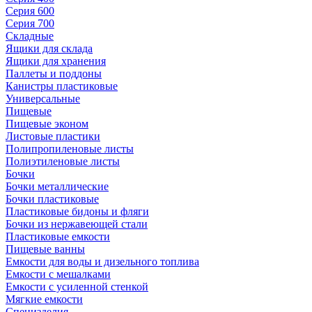
Серия 600
Серия 700
Складные
Ящики для склада
Ящики для хранения
Паллеты и поддоны
Канистры пластиковые
Универсальные
Пищевые
Пищевые эконом
Листовые пластики
Полипропиленовые листы
Полиэтиленовые листы
Бочки
Бочки металлические
Бочки пластиковые
Пластиковые бидоны и фляги
Бочки из нержавеющей стали
Пластиковые емкости
Пищевые ванны
Емкости для воды и дизельного топлива
Емкости с мешалками
Емкости с усиленной стенкой
Мягкие емкости
Специзделия