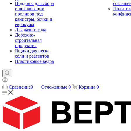
Поддоны для сбора
соглаше
и локализации
Политик
проливов под
конфиде
канистры, бочки и
еврокубы
Для дачи и сада
Дорожно-
строительная
продукция
Ящики для песка,
соли и реагентов
Пластиковые ведра
Сравнение
0
Отложенные
0
Корзина
0