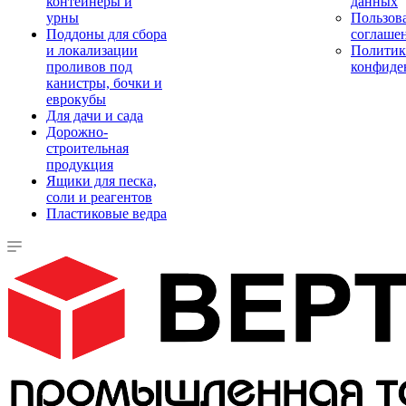
контейнеры и
данных
урны
Пользова
Поддоны для сбора
соглаше
и локализации
Политик
проливов под
конфиде
канистры, бочки и
еврокубы
Для дачи и сада
Дорожно-
строительная
продукция
Ящики для песка,
соли и реагентов
Пластиковые ведра