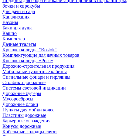
Поддоны для сбора и локализации проливов под канистры,
бочки и еврокубы
Для дачи и сада
Канализация
Вазоны
Баки для душа
Кашпо
Компостер
Дачные туалеты
Крышка колодца "Rostok"
Комплектующие для дачных товаров
Крышка колодца «Роса»
Дорожно-строительная продукция
Мобильные туалетные кабины
Сигнальные фонари и гирлянды
Столбики дорожные
Системы световой индикации
Дорожные буферы
Мусоросбросы
Дорожные блоки
Пункты для мойки колес
Пластины дорожные
Барьерные ограждения
Конусы дорожные
Кабельные колодцы связи