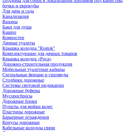
Поддоны для сбора и локализации проливов под канистры,
бочки и еврокубы
Для дачи и сада
Канализация
Вазоны
Баки для душа
Кашпо
Компостер
Дачные туалеты
Крышка колодца "Rostok"
Комплектующие для дачных товаров
Крышка колодца «Роса»
Дорожно-строительная продукция
Мобильные туалетные кабины
Сигнальные фонари и гирлянды
Столбики дорожные
Системы световой индикации
Дорожные буферы
Мусоросбросы
Дорожные блоки
Пункты для мойки колес
Пластины дорожные
Барьерные ограждения
Конусы дорожные
Кабельные колодцы связи