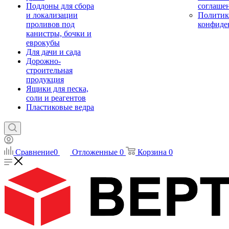
Поддоны для сбора
соглаше
и локализации
Политик
проливов под
конфиде
канистры, бочки и
еврокубы
Для дачи и сада
Дорожно-
строительная
продукция
Ящики для песка,
соли и реагентов
Пластиковые ведра
Сравнение
0
Отложенные
0
Корзина
0