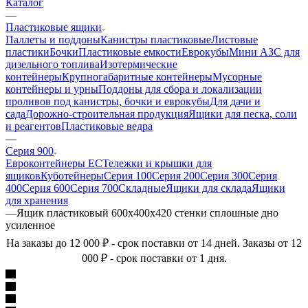
Каталог
—
Пластиковые ящики
Паллеты и поддоны
Канистры пластиковые
Листовые
пластики
Бочки
Пластиковые емкости
Еврокубы
Мини АЗС для
дизельного топлива
Изотермические
контейнеры
Крупногабаритные контейнеры
Мусорные
контейнеры и урны
Поддоны для сбора и локализации
проливов под канистры, бочки и еврокубы
Для дачи и
сада
Дорожно-строительная продукция
Ящики для песка, соли
и реагентов
Пластиковые ведра
—
Серия 900
Евроконтейнеры ЕС
Тележки и крышки для
ящиков
Куботейнеры
Серия 100
Серия 200
Серия 300
Серия
400
Серия 600
Серия 700
Складные
Ящики для склада
Ящики
для хранения
—
Ящик пластиковый 600x400x420 стенки сплошные дно
усиленное
На заказы до 12 000 ₽ - срок поставки от 14 дней. Заказы от 12
000 ₽ - срок поставки от 1 дня.