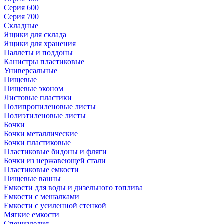
Серия 600
Серия 700
Складные
Ящики для склада
Ящики для хранения
Паллеты и поддоны
Канистры пластиковые
Универсальные
Пищевые
Пищевые эконом
Листовые пластики
Полипропиленовые листы
Полиэтиленовые листы
Бочки
Бочки металлические
Бочки пластиковые
Пластиковые бидоны и фляги
Бочки из нержавеющей стали
Пластиковые емкости
Пищевые ванны
Емкости для воды и дизельного топлива
Емкости с мешалками
Емкости с усиленной стенкой
Мягкие емкости
Специзделия