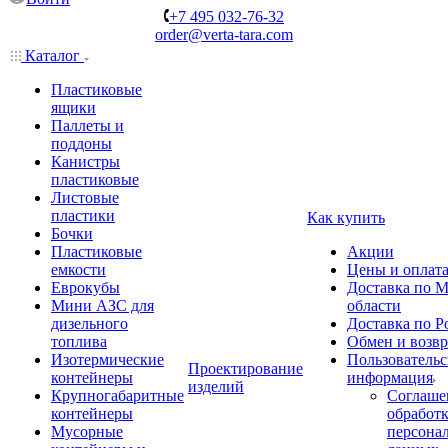
+7 495 032-76-32
order@verta-tara.com
Каталог
Пластиковые
ящики
Паллеты и
поддоны
Канистры
пластиковые
Листовые
пластики
Как купить
Бочки
Пластиковые
Акции
емкости
Цены и оплат
Еврокубы
Доставка по М
Мини АЗС для
области
дизельного
Доставка по Р
топлива
Обмен и возвр
Изотермические
Пользовательс
Проектирование
контейнеры
информация
изделий
Крупногабаритные
Соглаше
контейнеры
обработ
Мусорные
персона