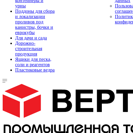
контейнеры и
данных
урны
Пользова
Поддоны для сбора
соглаше
и локализации
Политик
проливов под
конфиде
канистры, бочки и
еврокубы
Для дачи и сада
Дорожно-
строительная
продукция
Ящики для песка,
соли и реагентов
Пластиковые ведра