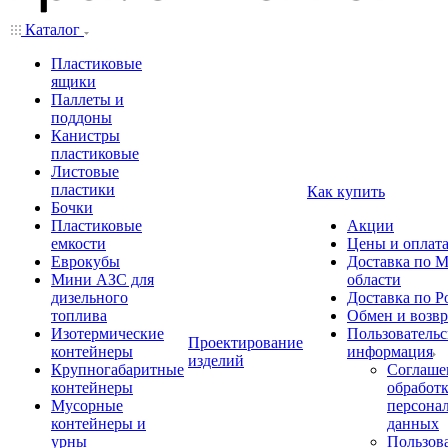
Каталог
Пластиковые
ящики
Паллеты и
поддоны
Канистры
пластиковые
Листовые
пластики
Как купить
Бочки
Пластиковые
Акции
емкости
Цены и оплат
Еврокубы
Доставка по М
Мини АЗС для
области
дизельного
Доставка по Р
топлива
Обмен и возвр
Изотермические
Пользовательс
Проектирование
контейнеры
информация
изделий
Крупногабаритные
Соглаше
контейнеры
обработ
Мусорные
персона
контейнеры и
данных
урны
Пользова