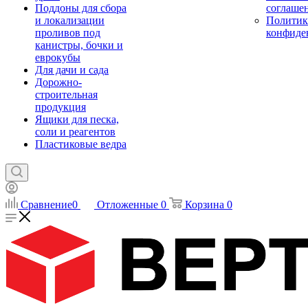
Поддоны для сбора
соглаше
и локализации
Политик
проливов под
конфиде
канистры, бочки и
еврокубы
Для дачи и сада
Дорожно-
строительная
продукция
Ящики для песка,
соли и реагентов
Пластиковые ведра
Сравнение
0
Отложенные
0
Корзина
0