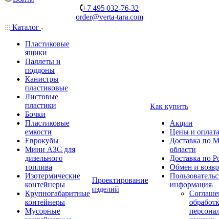
+7 495 032-76-32
order@verta-tara.com
Каталог
Пластиковые
ящики
Паллеты и
поддоны
Канистры
пластиковые
Листовые
пластики
Как купить
Бочки
Пластиковые
Акции
емкости
Цены и оплат
Еврокубы
Доставка по М
Мини АЗС для
области
дизельного
Доставка по Р
топлива
Обмен и возвр
Изотермические
Пользовательс
Проектирование
контейнеры
информация
изделий
Крупногабаритные
Соглаше
контейнеры
обработ
Мусорные
персона