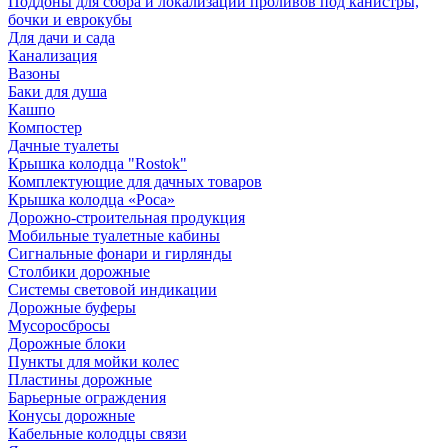
Поддоны для сбора и локализации проливов под канистры,
бочки и еврокубы
Для дачи и сада
Канализация
Вазоны
Баки для душа
Кашпо
Компостер
Дачные туалеты
Крышка колодца "Rostok"
Комплектующие для дачных товаров
Крышка колодца «Роса»
Дорожно-строительная продукция
Мобильные туалетные кабины
Сигнальные фонари и гирлянды
Столбики дорожные
Системы световой индикации
Дорожные буферы
Мусоросбросы
Дорожные блоки
Пункты для мойки колес
Пластины дорожные
Барьерные ограждения
Конусы дорожные
Кабельные колодцы связи