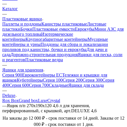
—
Каталог
—
Пластиковые ящики
Паллеты и поддоны
Канистры пластиковые
Листовые
пластики
Бочки
Пластиковые емкости
Еврокубы
Мини АЗС для
дизельного топлива
Изотермические
контейнеры
Крупногабаритные контейнеры
Мусорные
контейнеры и урны
Поддоны для сбора и локализации
проливов под канистры, бочки и еврокубы
Для дачи и
сада
Дорожно-строительная продукция
Ящики для песка, соли
и реагентов
Пластиковые ведра
—
Ящики для хранения
Серия 900
Евроконтейнеры ЕС
Тележки и крышки для
ящиков
Куботейнеры
Серия 100
Серия 200
Серия 300
Серия
400
Серия 600
Серия 700
Складные
Ящики для склада
—
Deluxe
Rox Box
Grand box
Luxe
Сrystal
—
Ящик п/п 270х190х120 4,6 л для хранения,
перфорированный, с крышкой, арт.DELUXE 4,6
На заказы до 12 000 ₽ - срок поставки от 14 дней. Заказы от 12
000 ₽ - срок поставки от 1 дня.