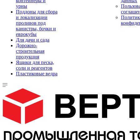
контейнеры и
данных
урны
Пользова
Поддоны для сбора
соглаше
и локализации
Политик
проливов под
конфиде
канистры, бочки и
еврокубы
Для дачи и сада
Дорожно-
строительная
продукция
Ящики для песка,
соли и реагентов
Пластиковые ведра