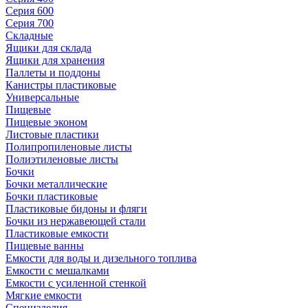
Серия 600
Серия 700
Складные
Ящики для склада
Ящики для хранения
Паллеты и поддоны
Канистры пластиковые
Универсальные
Пищевые
Пищевые эконом
Листовые пластики
Полипропиленовые листы
Полиэтиленовые листы
Бочки
Бочки металлические
Бочки пластиковые
Пластиковые бидоны и фляги
Бочки из нержавеющей стали
Пластиковые емкости
Пищевые ванны
Емкости для воды и дизельного топлива
Емкости с мешалками
Емкости с усиленной стенкой
Мягкие емкости
Специзделия