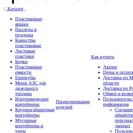
Каталог
Пластиковые
ящики
Паллеты и
поддоны
Канистры
пластиковые
Листовые
пластики
Как купить
Бочки
Пластиковые
Акции
емкости
Цены и оплат
Еврокубы
Доставка по М
Мини АЗС для
области
дизельного
Доставка по Р
топлива
Обмен и возвр
Изотермические
Пользовательс
Проектирование
контейнеры
информация
изделий
Крупногабаритные
Соглаше
контейнеры
обработ
Мусорные
персона
контейнеры и
данных
урны
Пользова