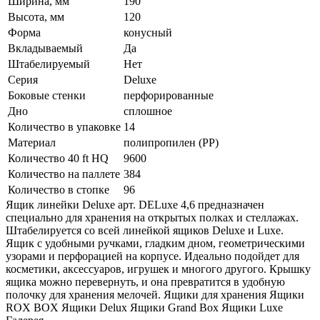
Ширина, мм
190
Высота, мм
120
Форма
конусный
Вкладываемый
Да
Штабелируемый
Нет
Серия
Deluxe
Боковые стенки
перфорированные
Дно
сплошное
Количество в упаковке
14
Материал
полипропилен (PP)
Количество 40 ft HQ
9600
Количество на паллете
384
Количество в стопке
96
Ящик линейки Deluxe арт. DELuxe 4,6 предназначен
специально для хранения на открытых полках и стеллажах.
Штабелируется со всей линейкой ящиков Deluxe и Luxe.
Ящик с удобными ручками, гладким дном, геометрическими
узорами и перфорацией на корпусе. Идеально подойдет для
косметики, аксессуаров, игрушек и многого другого. Крышку
ящика можно перевернуть, и она превратится в удобную
полочку для хранения мелочей. Ящики для хранения Ящики
ROX BOX Ящики Delux Ящики Grand Box Ящики Luxe