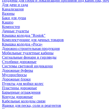
Поддоны для сбора и локализации проливов под канистры, бо
Для дачи и сада
Канализация
Вазоны
Баки для душа
Кашпо
Компостер
Дачные туалеты
Крышка колодца "Rostok"
Комплектующие для дачных товаров
Крышка колодца «Роса»
Дорожно-строительная продукция
Мобильные туалетные кабины
Сигнальные фонари и гирлянды
Столбики дорожные
Системы световой индикации
Дорожные буферы
Мусоросбросы
Дорожные блоки
Пункты для мойки колес
Пластины дорожные
Барьерные ограждения
Конусы дорожные
Кабельные колодцы связи
Ящики для песка, соли и реагентов