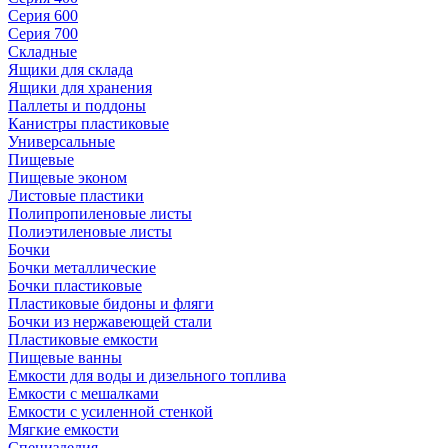
Серия 600
Серия 700
Складные
Ящики для склада
Ящики для хранения
Паллеты и поддоны
Канистры пластиковые
Универсальные
Пищевые
Пищевые эконом
Листовые пластики
Полипропиленовые листы
Полиэтиленовые листы
Бочки
Бочки металлические
Бочки пластиковые
Пластиковые бидоны и фляги
Бочки из нержавеющей стали
Пластиковые емкости
Пищевые ванны
Емкости для воды и дизельного топлива
Емкости с мешалками
Емкости с усиленной стенкой
Мягкие емкости
Специзделия