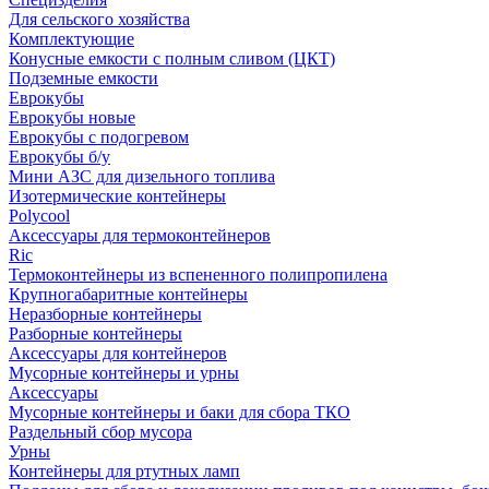
Для сельского хозяйства
Комплектующие
Конусные емкости с полным сливом (ЦКТ)
Подземные емкости
Еврокубы
Еврокубы новые
Еврокубы с подогревом
Еврокубы б/у
Мини АЗС для дизельного топлива
Изотермические контейнеры
Polycool
Аксессуары для термоконтейнеров
Ric
Термоконтейнеры из вспененного полипропилена
Крупногабаритные контейнеры
Неразборные контейнеры
Разборные контейнеры
Аксессуары для контейнеров
Мусорные контейнеры и урны
Аксессуары
Мусорные контейнеры и баки для сбора ТКО
Раздельный сбор мусора
Урны
Контейнеры для ртутных ламп