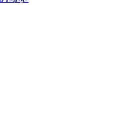
чки и еврокубы