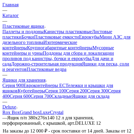
Главная
—
Каталог
—
Пластиковые ящики
Паллеты и поддоны
Канистры пластиковые
Листовые
пластики
Бочки
Пластиковые емкости
Еврокубы
Мини АЗС для
дизельного топлива
Изотермические
контейнеры
Крупногабаритные контейнеры
Мусорные
контейнеры и урны
Поддоны для сбора и локализации
проливов под канистры, бочки и еврокубы
Для дачи и
сада
Дорожно-строительная продукция
Ящики для песка, соли
и реагентов
Пластиковые ведра
—
Ящики для хранения
Серия 900
Евроконтейнеры ЕС
Тележки и крышки для
ящиков
Куботейнеры
Серия 100
Серия 200
Серия 300
Серия
400
Серия 600
Серия 700
Складные
Ящики для склада
—
Deluxe
Rox Box
Grand box
Luxe
Сrystal
—
Ящик п/п 380х276х140 12 л для хранения,
перфорированный, с крышкой, арт.DELUXE 12
На заказы до 12 000 ₽ - срок поставки от 14 дней. Заказы от 12