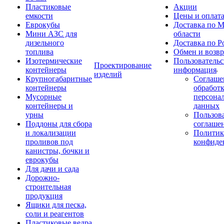
Пластиковые
Акции
емкости
Цены и оплат
Еврокубы
Доставка по М
Мини АЗС для
области
дизельного
Доставка по Р
топлива
Обмен и возвр
Изотермические
Пользовательс
Проектирование
контейнеры
информация
изделий
Крупногабаритные
Соглаше
контейнеры
обработ
Мусорные
персона
контейнеры и
данных
урны
Пользова
Поддоны для сбора
соглаше
и локализации
Политик
проливов под
конфиде
канистры, бочки и
еврокубы
Для дачи и сада
Дорожно-
строительная
продукция
Ящики для песка,
соли и реагентов
Пластиковые ведра