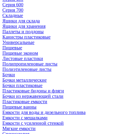
Серия 600
Серия 700
Складные
Ящики для склада
Ящики для хранения
Паллеты и поддоны
Канистры пластиковые
Универсальные
Пищевые
Пищевые эконом
Листовые пластики
Полипропиленовые листы
Полиэтиленовые листы
Бочки
Бочки металлические
Бочки пластиковые
Пластиковые бидоны и фляги
Бочки из нержавеющей стали
Пластиковые емкости
Пищевые ванны
Емкости для воды и дизельного топлива
Емкости с мешалками
Емкости с усиленной стенкой
Мягкие емкости
Специзделия