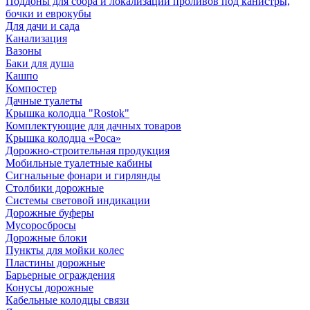
Поддоны для сбора и локализации проливов под канистры,
бочки и еврокубы
Для дачи и сада
Канализация
Вазоны
Баки для душа
Кашпо
Компостер
Дачные туалеты
Крышка колодца "Rostok"
Комплектующие для дачных товаров
Крышка колодца «Роса»
Дорожно-строительная продукция
Мобильные туалетные кабины
Сигнальные фонари и гирлянды
Столбики дорожные
Системы световой индикации
Дорожные буферы
Мусоросбросы
Дорожные блоки
Пункты для мойки колес
Пластины дорожные
Барьерные ограждения
Конусы дорожные
Кабельные колодцы связи