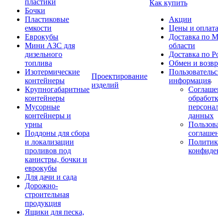
пластики
Как купить
Бочки
Пластиковые
Акции
емкости
Цены и оплат
Еврокубы
Доставка по М
Мини АЗС для
области
дизельного
Доставка по Р
топлива
Обмен и возвр
Изотермические
Пользовательс
Проектирование
контейнеры
информация
изделий
Крупногабаритные
Соглаше
контейнеры
обработ
Мусорные
персона
контейнеры и
данных
урны
Пользова
Поддоны для сбора
соглаше
и локализации
Политик
проливов под
конфиде
канистры, бочки и
еврокубы
Для дачи и сада
Дорожно-
строительная
продукция
Ящики для песка,