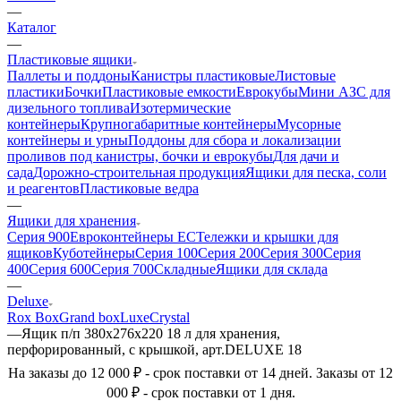
—
Каталог
—
Пластиковые ящики
Паллеты и поддоны
Канистры пластиковые
Листовые
пластики
Бочки
Пластиковые емкости
Еврокубы
Мини АЗС для
дизельного топлива
Изотермические
контейнеры
Крупногабаритные контейнеры
Мусорные
контейнеры и урны
Поддоны для сбора и локализации
проливов под канистры, бочки и еврокубы
Для дачи и
сада
Дорожно-строительная продукция
Ящики для песка, соли
и реагентов
Пластиковые ведра
—
Ящики для хранения
Серия 900
Евроконтейнеры ЕС
Тележки и крышки для
ящиков
Куботейнеры
Серия 100
Серия 200
Серия 300
Серия
400
Серия 600
Серия 700
Складные
Ящики для склада
—
Deluxe
Rox Box
Grand box
Luxe
Сrystal
—
Ящик п/п 380х276х220 18 л для хранения,
перфорированный, с крышкой, арт.DELUXE 18
На заказы до 12 000 ₽ - срок поставки от 14 дней. Заказы от 12
000 ₽ - срок поставки от 1 дня.