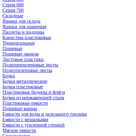
Серия 600
Серия 700
Складные
Ящики для склада
Ящики для хранения
Паллеты и поддоны
Канистры пластиковые
Универсальные
Пищевые
Пищевые эконом
Листовые пластики
Полипропиленовые листы
Полиэтиленовые листы
Бочки
Бочки металлические
Бочки пластиковые
Пластиковые бидоны и фляги
Бочки из нержавеющей стали
Пластиковые емкости
Пищевые ванны
Емкости для воды и дизельного топлива
Емкости с мешалками
Емкости с усиленной стенкой
Мягкие емкости
Специзделия