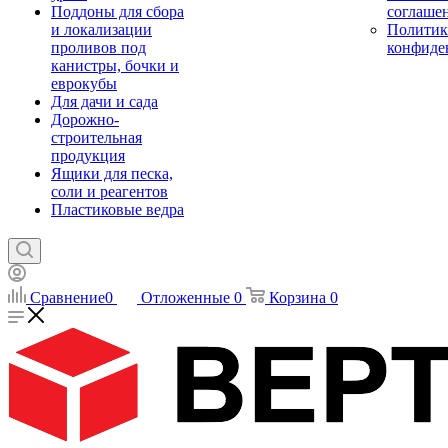
Поддоны для сбора
соглаше
и локализации
Политик
проливов под
конфиде
канистры, бочки и
еврокубы
Для дачи и сада
Дорожно-
строительная
продукция
Ящики для песка,
соли и реагентов
Пластиковые ведра
Сравнение
0
Отложенные
0
Корзина
0