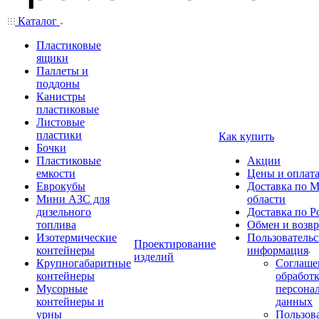
Каталог
Пластиковые
ящики
Паллеты и
поддоны
Канистры
пластиковые
Листовые
пластики
Как купить
Бочки
Пластиковые
Акции
емкости
Цены и оплат
Еврокубы
Доставка по М
Мини АЗС для
области
дизельного
Доставка по Р
топлива
Обмен и возвр
Изотермические
Пользовательс
Проектирование
контейнеры
информация
изделий
Крупногабаритные
Соглаше
контейнеры
обработ
Мусорные
персона
контейнеры и
данных
урны
Пользова