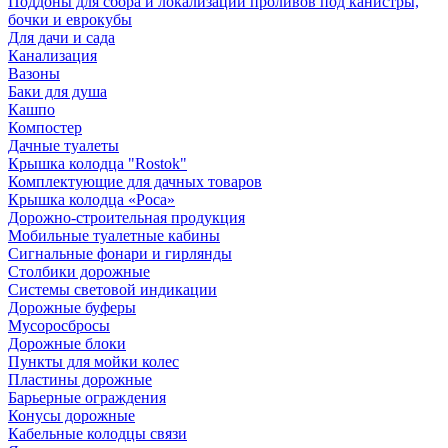
Поддоны для сбора и локализации проливов под канистры,
бочки и еврокубы
Для дачи и сада
Канализация
Вазоны
Баки для душа
Кашпо
Компостер
Дачные туалеты
Крышка колодца "Rostok"
Комплектующие для дачных товаров
Крышка колодца «Роса»
Дорожно-строительная продукция
Мобильные туалетные кабины
Сигнальные фонари и гирлянды
Столбики дорожные
Системы световой индикации
Дорожные буферы
Мусоросбросы
Дорожные блоки
Пункты для мойки колес
Пластины дорожные
Барьерные ограждения
Конусы дорожные
Кабельные колодцы связи