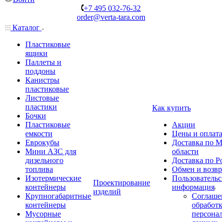
+7 495 032-76-32
order@verta-tara.com
Каталог
Пластиковые
ящики
Паллеты и
поддоны
Канистры
пластиковые
Листовые
пластики
Как купить
Бочки
Пластиковые
Акции
емкости
Цены и оплат
Еврокубы
Доставка по М
Мини АЗС для
области
дизельного
Доставка по Р
топлива
Обмен и возвр
Изотермические
Пользовательс
Проектирование
контейнеры
информация
изделий
Крупногабаритные
Соглаше
контейнеры
обработ
Мусорные
персона