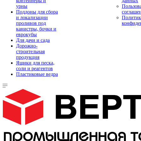
контейнеры и
данных
урны
Пользова
Поддоны для сбора
соглаше
и локализации
Политик
проливов под
конфиде
канистры, бочки и
еврокубы
Для дачи и сада
Дорожно-
строительная
продукция
Ящики для песка,
соли и реагентов
Пластиковые ведра