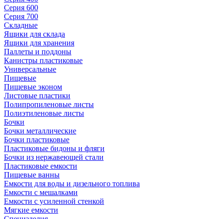
Серия 600
Серия 700
Складные
Ящики для склада
Ящики для хранения
Паллеты и поддоны
Канистры пластиковые
Универсальные
Пищевые
Пищевые эконом
Листовые пластики
Полипропиленовые листы
Полиэтиленовые листы
Бочки
Бочки металлические
Бочки пластиковые
Пластиковые бидоны и фляги
Бочки из нержавеющей стали
Пластиковые емкости
Пищевые ванны
Емкости для воды и дизельного топлива
Емкости с мешалками
Емкости с усиленной стенкой
Мягкие емкости
Специзделия