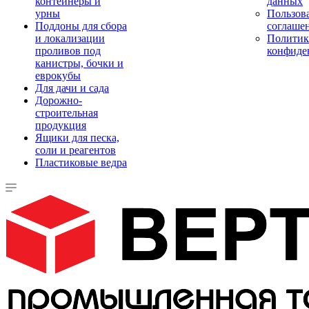
контейнеры и
данных
урны
Пользова
Поддоны для сбора
соглаше
и локализации
Политик
проливов под
конфиде
канистры, бочки и
еврокубы
Для дачи и сада
Дорожно-
строительная
продукция
Ящики для песка,
соли и реагентов
Пластиковые ведра