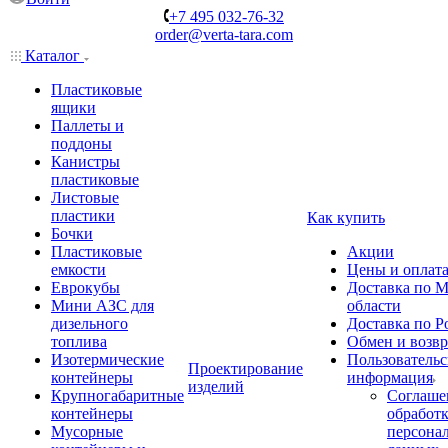
+7 495 032-76-32
order@verta-tara.com
Каталог
Пластиковые
ящики
Паллеты и
поддоны
Канистры
пластиковые
Листовые
пластики
Как купить
Бочки
Пластиковые
Акции
емкости
Цены и оплат
Еврокубы
Доставка по М
Мини АЗС для
области
дизельного
Доставка по Р
топлива
Обмен и возвр
Изотермические
Пользовательс
Проектирование
контейнеры
информация
изделий
Крупногабаритные
Соглаше
контейнеры
обработ
Мусорные
персона