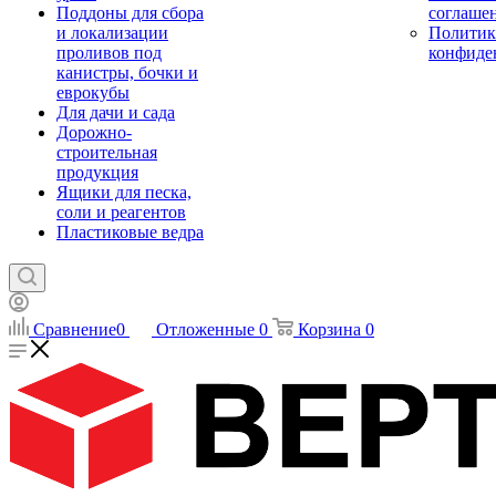
Поддоны для сбора
соглаше
и локализации
Политик
проливов под
конфиде
канистры, бочки и
еврокубы
Для дачи и сада
Дорожно-
строительная
продукция
Ящики для песка,
соли и реагентов
Пластиковые ведра
Сравнение
0
Отложенные
0
Корзина
0