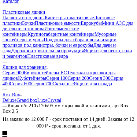
Каталог
—
Пластиковые ящики
Паллеты и поддоны
Канистры пластиковые
Листовые
пластики
Бочки
Пластиковые емкости
Еврокубы
Мини АЗС для
дизельного топлива
Изотермические
контейнеры
Крупногабаритные контейнеры
Мусорные
контейнеры и урны
Поддоны для сбора и локализации
проливов под канистры, бочки и еврокубы
Для дачи и
сада
Дорожно-строительная продукция
Ящики для песка, соли
и реагентов
Пластиковые ведра
—
Ящики для хранения
Серия 900
Евроконтейнеры ЕС
Тележки и крышки для
ящиков
Куботейнеры
Серия 100
Серия 200
Серия 300
Серия
400
Серия 600
Серия 700
Складные
Ящики для склада
—
Rox Box
Deluxe
Grand box
Luxe
Сrystal
—
Ящик п/п 210х170х95 мм с крышкой и клипсами, арт.Rox
Box 2,5
На заказы до 12 000 ₽ - срок поставки от 14 дней. Заказы от 12
000 ₽ - срок поставки от 1 дня.