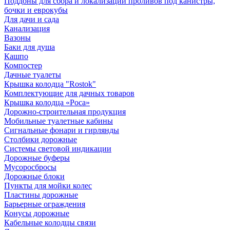
Поддоны для сбора и локализации проливов под канистры,
бочки и еврокубы
Для дачи и сада
Канализация
Вазоны
Баки для душа
Кашпо
Компостер
Дачные туалеты
Крышка колодца "Rostok"
Комплектующие для дачных товаров
Крышка колодца «Роса»
Дорожно-строительная продукция
Мобильные туалетные кабины
Сигнальные фонари и гирлянды
Столбики дорожные
Системы световой индикации
Дорожные буферы
Мусоросбросы
Дорожные блоки
Пункты для мойки колес
Пластины дорожные
Барьерные ограждения
Конусы дорожные
Кабельные колодцы связи