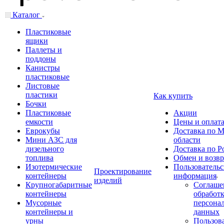
Каталог
Пластиковые
ящики
Паллеты и
поддоны
Канистры
пластиковые
Листовые
пластики
Как купить
Бочки
Пластиковые
Акции
емкости
Цены и оплат
Еврокубы
Доставка по М
Мини АЗС для
области
дизельного
Доставка по Р
топлива
Обмен и возвр
Изотермические
Пользовательс
Проектирование
контейнеры
информация
изделий
Крупногабаритные
Соглаше
контейнеры
обработ
Мусорные
персона
контейнеры и
данных
урны
Пользова