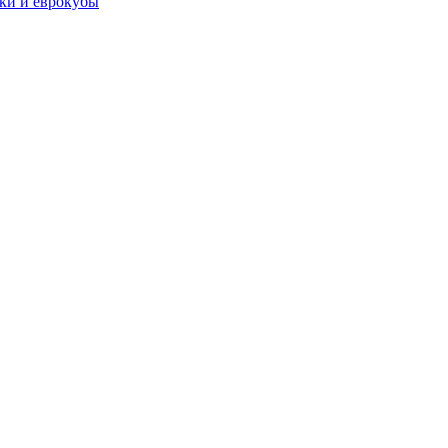
чки и еврокубы