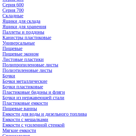
Серия 600
Серия 700
Складные
Ящики для склада
Ящики для хранения
Паллеты и поддоны
Канистры пластиковые
Универсальные
Пищевые
Пищевые эконом
Листовые пластики
Полипропиленовые листы
Полиэтиленовые листы
Бочки
Бочки металлические
Бочки пластиковые
Пластиковые бидоны и фляги
Бочки из нержавеющей стали
Пластиковые емкости
Пищевые ванны
Емкости для воды и дизельного топлива
Емкости с мешалками
Емкости с усиленной стенкой
Мягкие емкости
Специзделия