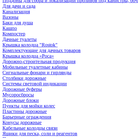
Поддоны для сбора и локализации проливов под канистры, бо
Для дачи и сада
Канализация
Вазоны
Баки для душа
Кашпо
Компостер
Дачные туалеты
Крышка колодца "Rostok"
Комплектующие для дачных товаров
Крышка колодца «Роса»
Дорожно-строительная продукция
Мобильные туалетные кабины
Сигнальные фонари и гирлянды
Столбики дорожные
Системы световой индикации
Дорожные буферы
Мусоросбросы
Дорожные блоки
Пункты для мойки колес
Пластины дорожные
Барьерные ограждения
Конусы дорожные
Кабельные колодцы связи
Ящики для песка, соли и реагентов