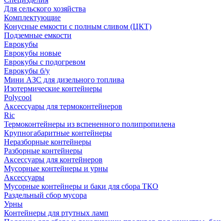
Для сельского хозяйства
Комплектующие
Конусные емкости с полным сливом (ЦКТ)
Подземные емкости
Еврокубы
Еврокубы новые
Еврокубы с подогревом
Еврокубы б/у
Мини АЗС для дизельного топлива
Изотермические контейнеры
Polycool
Аксессуары для термоконтейнеров
Ric
Термоконтейнеры из вспененного полипропилена
Крупногабаритные контейнеры
Неразборные контейнеры
Разборные контейнеры
Аксессуары для контейнеров
Мусорные контейнеры и урны
Аксессуары
Мусорные контейнеры и баки для сбора ТКО
Раздельный сбор мусора
Урны
Контейнеры для ртутных ламп