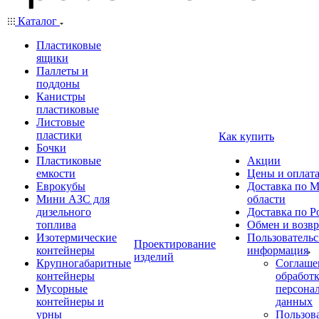
Каталог
Пластиковые
ящики
Паллеты и
поддоны
Канистры
пластиковые
Листовые
пластики
Как купить
Бочки
Пластиковые
Акции
емкости
Цены и оплат
Еврокубы
Доставка по М
Мини АЗС для
области
дизельного
Доставка по Р
топлива
Обмен и возвр
Изотермические
Пользовательс
Проектирование
контейнеры
информация
изделий
Крупногабаритные
Соглаше
контейнеры
обработ
Мусорные
персона
контейнеры и
данных
урны
Пользова