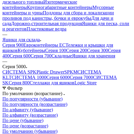
дизельного топлива
Изотермические
контейнеры
Крупногабаритные контейнеры
Мусорные
контейнеры и урны
Поддоны для сбора и локализации
проливов под канистры, бочки и еврокубы
Для дачи и
сада
Дорожно-строительная продукция
Ящики для песка, соли
и реагентов
Пластиковые ведра
—
Ящики для склада
Серия 900
Евроконтейнеры ЕС
Тележки и крышки для
ящиков
Куботейнеры
Серия 100
Серия 200
Серия 300
Серия
400
Серия 600
Серия 700
Складные
Ящики для хранения
—
Серия 5000
СИСТЕМА SPK
Plastic Drawer
SPKM
СИСТЕМА
KLT
СИСТЕМА 1000
Серия 6000
Серия 7000
СИСТЕМА
SK
Серия 800
Стеллажи для ящиков
Logic Store
Фильтр
По умолчанию (возрастание)
По популярности (убывание)
По популярности (возрастание)
По алфавиту (убывание)
По алфавиту (возрастание)
По цене (убывание)
По цене (возрастание)
По умолчанию (убывание)