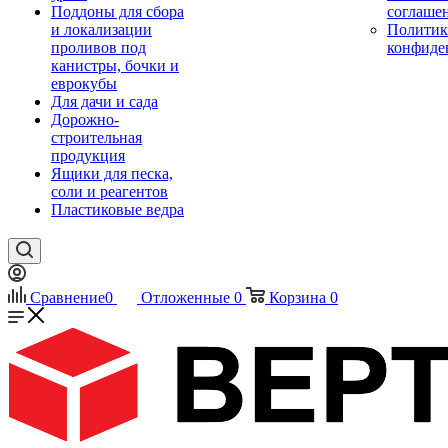
Поддоны для сбора
соглаше
и локализации
Политик
проливов под
конфиде
канистры, бочки и
еврокубы
Для дачи и сада
Дорожно-
строительная
продукция
Ящики для песка,
соли и реагентов
Пластиковые ведра
Сравнение
0
Отложенные
0
Корзина
0