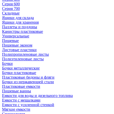
Серия 600
Серия 700
Складные
Ящики для склада
Ящики для хранения
Паллеты и поддоны
Канистры пластиковые
Универсальные
Пищевые
Пищевые эконом
Листовые пластики
Полипропиленовые листы
Полиэтиленовые листы
Бочки
Бочки металлические
Бочки пластиковые
Пластиковые бидоны и фляги
Бочки из нержавеющей стали
Пластиковые емкости
Пищевые ванны
Емкости для воды и дизельного топлива
Емкости с мешалками
Емкости с усиленной стенкой
Мягкие емкости
Специзделия