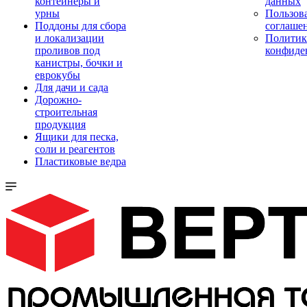
контейнеры и
данных
урны
Пользова
Поддоны для сбора
соглаше
и локализации
Политик
проливов под
конфиде
канистры, бочки и
еврокубы
Для дачи и сада
Дорожно-
строительная
продукция
Ящики для песка,
соли и реагентов
Пластиковые ведра