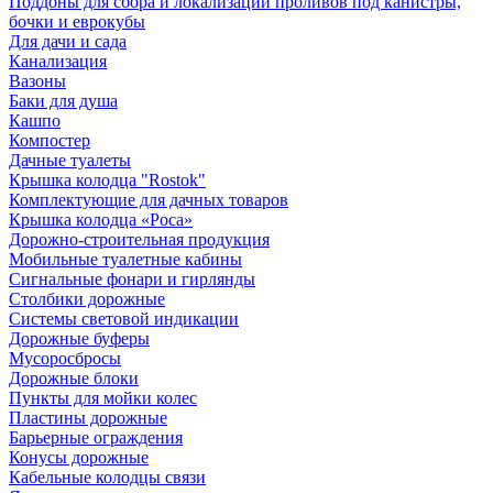
Поддоны для сбора и локализации проливов под канистры,
бочки и еврокубы
Для дачи и сада
Канализация
Вазоны
Баки для душа
Кашпо
Компостер
Дачные туалеты
Крышка колодца "Rostok"
Комплектующие для дачных товаров
Крышка колодца «Роса»
Дорожно-строительная продукция
Мобильные туалетные кабины
Сигнальные фонари и гирлянды
Столбики дорожные
Системы световой индикации
Дорожные буферы
Мусоросбросы
Дорожные блоки
Пункты для мойки колес
Пластины дорожные
Барьерные ограждения
Конусы дорожные
Кабельные колодцы связи