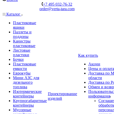
+7 495 032-76-32
order@verta-tara.com
Каталог
Пластиковые
ящики
Паллеты и
поддоны
Канистры
пластиковые
Листовые
пластики
Как купить
Бочки
Пластиковые
Акции
емкости
Цены и оплат
Еврокубы
Доставка по М
Мини АЗС для
области
дизельного
Доставка по Р
топлива
Обмен и возвр
Изотермические
Пользовательс
Проектирование
контейнеры
информация
изделий
Крупногабаритные
Соглаше
контейнеры
обработ
Мусорные
персона