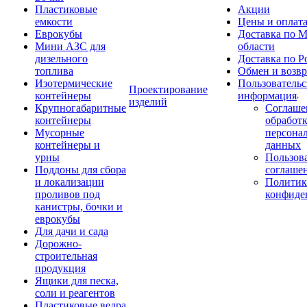
Пластиковые
Акции
емкости
Цены и оплат
Еврокубы
Доставка по М
Мини АЗС для
области
дизельного
Доставка по Р
топлива
Обмен и возвр
Изотермические
Пользовательс
Проектирование
контейнеры
информация
изделий
Крупногабаритные
Соглаше
контейнеры
обработ
Мусорные
персона
контейнеры и
данных
урны
Пользова
Поддоны для сбора
соглаше
и локализации
Политик
проливов под
конфиде
канистры, бочки и
еврокубы
Для дачи и сада
Дорожно-
строительная
продукция
Ящики для песка,
соли и реагентов
Пластиковые ведра