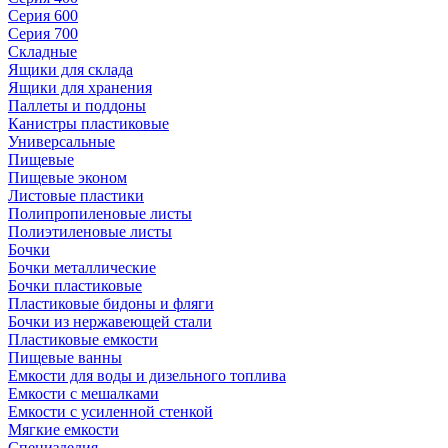
Серия 600
Серия 700
Складные
Ящики для склада
Ящики для хранения
Паллеты и поддоны
Канистры пластиковые
Универсальные
Пищевые
Пищевые эконом
Листовые пластики
Полипропиленовые листы
Полиэтиленовые листы
Бочки
Бочки металлические
Бочки пластиковые
Пластиковые бидоны и фляги
Бочки из нержавеющей стали
Пластиковые емкости
Пищевые ванны
Емкости для воды и дизельного топлива
Емкости с мешалками
Емкости с усиленной стенкой
Мягкие емкости
Специзделия