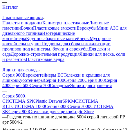
—
Каталог
—
Пластиковые ящики
Паллеты и поддоны
Канистры пластиковые
Листовые
пластики
Бочки
Пластиковые емкости
Еврокубы
Мини АЗС для
дизельного топлива
Изотермические
контейнеры
Крупногабаритные контейнеры
Мусорные
контейнеры и урны
Поддоны для сбора и локализации
проливов под канистры, бочки и еврокубы
Для дачи и
сада
Дорожно-строительная продукция
Ящики для песка, соли
и реагентов
Пластиковые ведра
—
Ящики для склада
Серия 900
Евроконтейнеры ЕС
Тележки и крышки для
ящиков
Куботейнеры
Серия 100
Серия 200
Серия 300
Серия
400
Серия 600
Серия 700
Складные
Ящики для хранения
—
Серия 5000
СИСТЕМА SPK
Plastic Drawer
SPKM
СИСТЕМА
KLT
СИСТЕМА 1000
Серия 6000
Серия 7000
СИСТЕМА
SK
Серия 800
Стеллажи для ящиков
Logic Store
—
Разделитель по ширине для ящика 5004 серый литьевой PP,
арт.5004-2
На заказы до 12 000 ₽ - срок поставки от 14 дней. Заказы от 12