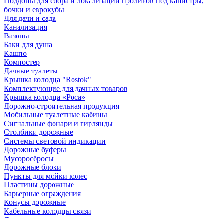
Поддоны для сбора и локализации проливов под канистры,
бочки и еврокубы
Для дачи и сада
Канализация
Вазоны
Баки для душа
Кашпо
Компостер
Дачные туалеты
Крышка колодца "Rostok"
Комплектующие для дачных товаров
Крышка колодца «Роса»
Дорожно-строительная продукция
Мобильные туалетные кабины
Сигнальные фонари и гирлянды
Столбики дорожные
Системы световой индикации
Дорожные буферы
Мусоросбросы
Дорожные блоки
Пункты для мойки колес
Пластины дорожные
Барьерные ограждения
Конусы дорожные
Кабельные колодцы связи