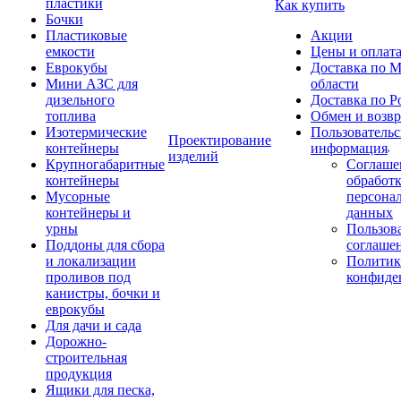
пластики
Как купить
Бочки
Пластиковые
Акции
емкости
Цены и оплат
Еврокубы
Доставка по М
Мини АЗС для
области
дизельного
Доставка по Р
топлива
Обмен и возвр
Изотермические
Пользовательс
Проектирование
контейнеры
информация
изделий
Крупногабаритные
Соглаше
контейнеры
обработ
Мусорные
персона
контейнеры и
данных
урны
Пользова
Поддоны для сбора
соглаше
и локализации
Политик
проливов под
конфиде
канистры, бочки и
еврокубы
Для дачи и сада
Дорожно-
строительная
продукция
Ящики для песка,