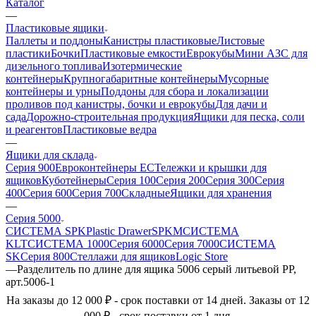
Каталог
—
Пластиковые ящики
Паллеты и поддоны
Канистры пластиковые
Листовые
пластики
Бочки
Пластиковые емкости
Еврокубы
Мини АЗС для
дизельного топлива
Изотермические
контейнеры
Крупногабаритные контейнеры
Мусорные
контейнеры и урны
Поддоны для сбора и локализации
проливов под канистры, бочки и еврокубы
Для дачи и
сада
Дорожно-строительная продукция
Ящики для песка, соли
и реагентов
Пластиковые ведра
—
Ящики для склада
Серия 900
Евроконтейнеры ЕС
Тележки и крышки для
ящиков
Куботейнеры
Серия 100
Серия 200
Серия 300
Серия
400
Серия 600
Серия 700
Складные
Ящики для хранения
—
Серия 5000
СИСТЕМА SPK
Plastic Drawer
SPKM
СИСТЕМА
KLT
СИСТЕМА 1000
Серия 6000
Серия 7000
СИСТЕМА
SK
Серия 800
Стеллажи для ящиков
Logic Store
—
Разделитель по длине для ящика 5006 серый литьевой PP,
арт.5006-1
На заказы до 12 000 ₽ - срок поставки от 14 дней. Заказы от 12
000 ₽ - срок поставки от 1 дня.