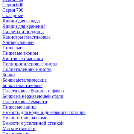
Серия 600
Серия 700
Складные
Ящики для склада
Ящики для хранения
Паллеты и поддоны
Канистры пластиковые
Универсальные
Пищевые
Пищевые эконом
Листовые пластики
Полипропиленовые листы
Полиэтиленовые листы
Бочки
Бочки металлические
Бочки пластиковые
Пластиковые бидоны и фляги
Бочки из нержавеющей стали
Пластиковые емкости
Пищевые ванны
Емкости для воды и дизельного топлива
Емкости с мешалками
Емкости с усиленной стенкой
Мягкие емкости
Специзделия