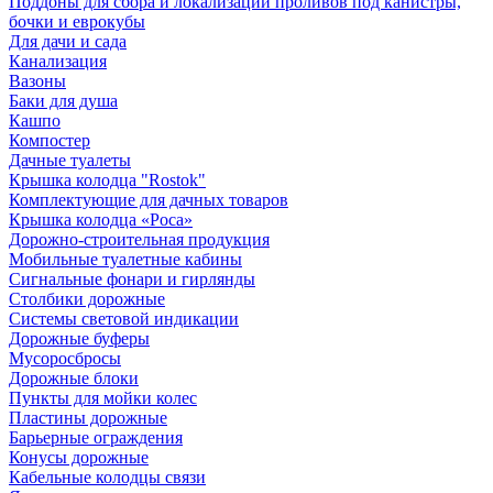
Поддоны для сбора и локализации проливов под канистры,
бочки и еврокубы
Для дачи и сада
Канализация
Вазоны
Баки для душа
Кашпо
Компостер
Дачные туалеты
Крышка колодца "Rostok"
Комплектующие для дачных товаров
Крышка колодца «Роса»
Дорожно-строительная продукция
Мобильные туалетные кабины
Сигнальные фонари и гирлянды
Столбики дорожные
Системы световой индикации
Дорожные буферы
Мусоросбросы
Дорожные блоки
Пункты для мойки колес
Пластины дорожные
Барьерные ограждения
Конусы дорожные
Кабельные колодцы связи