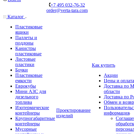
+7 495 032-76-32
order@verta-tara.com
Каталог
Пластиковые
ящики
Паллеты и
поддоны
Канистры
пластиковые
Листовые
пластики
Как купить
Бочки
Пластиковые
Акции
емкости
Цены и оплат
Еврокубы
Доставка по М
Мини АЗС для
области
дизельного
Доставка по Р
топлива
Обмен и возвр
Изотермические
Пользовательс
Проектирование
контейнеры
информация
изделий
Крупногабаритные
Соглаше
контейнеры
обработ
Мусорные
персона