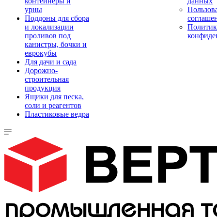
контейнеры и
данных
урны
Пользова
Поддоны для сбора
соглаше
и локализации
Политик
проливов под
конфиде
канистры, бочки и
еврокубы
Для дачи и сада
Дорожно-
строительная
продукция
Ящики для песка,
соли и реагентов
Пластиковые ведра