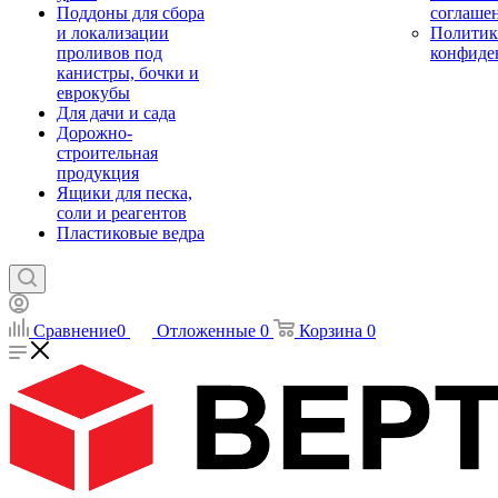
Поддоны для сбора
соглаше
и локализации
Политик
проливов под
конфиде
канистры, бочки и
еврокубы
Для дачи и сада
Дорожно-
строительная
продукция
Ящики для песка,
соли и реагентов
Пластиковые ведра
Сравнение
0
Отложенные
0
Корзина
0