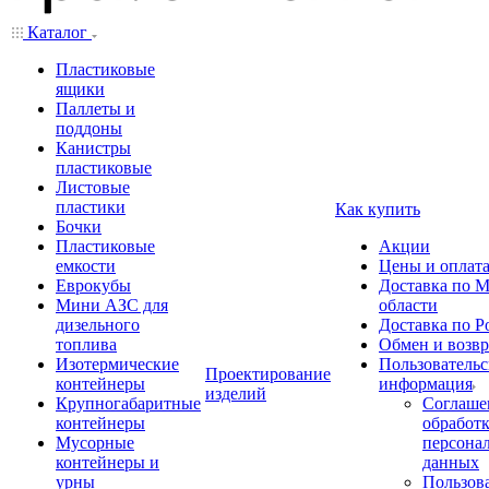
Каталог
Пластиковые
ящики
Паллеты и
поддоны
Канистры
пластиковые
Листовые
пластики
Как купить
Бочки
Пластиковые
Акции
емкости
Цены и оплат
Еврокубы
Доставка по М
Мини АЗС для
области
дизельного
Доставка по Р
топлива
Обмен и возвр
Изотермические
Пользовательс
Проектирование
контейнеры
информация
изделий
Крупногабаритные
Соглаше
контейнеры
обработ
Мусорные
персона
контейнеры и
данных
урны
Пользова