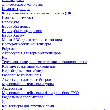
Для сельского хозяйства
Комплектующие
Конусные емкости с полным сливом (ЦКТ)
Подземные емкости
Еврокубы
Еврокубы новые
Еврокубы с подогревом
Еврокубы б/у
Мини АЗС для дизельного топлива
Изотермические контейнеры
Polycool
Аксессуары для термоконтейнеров
Ric
Термоконтейнеры из вспененного полипропилена
Крупногабаритные контейнеры
Неразборные контейнеры
Разборные контейнеры
Аксессуары для контейнеров
Мусорные контейнеры и урны
Аксессуары
Мусорные контейнеры и баки для сбора ТКО
Раздельный сбор мусора
Урны
Контейнеры для ртутных ламп