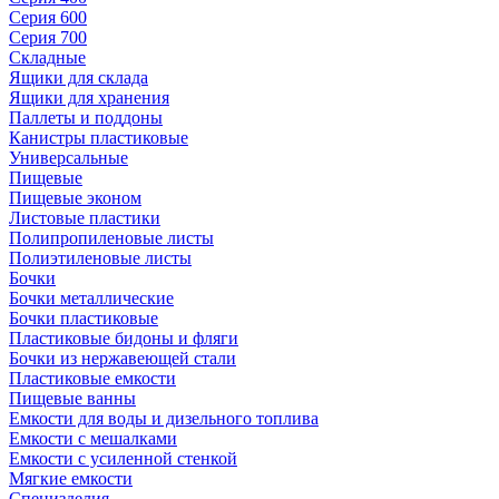
Серия 600
Серия 700
Складные
Ящики для склада
Ящики для хранения
Паллеты и поддоны
Канистры пластиковые
Универсальные
Пищевые
Пищевые эконом
Листовые пластики
Полипропиленовые листы
Полиэтиленовые листы
Бочки
Бочки металлические
Бочки пластиковые
Пластиковые бидоны и фляги
Бочки из нержавеющей стали
Пластиковые емкости
Пищевые ванны
Емкости для воды и дизельного топлива
Емкости с мешалками
Емкости с усиленной стенкой
Мягкие емкости
Специзделия