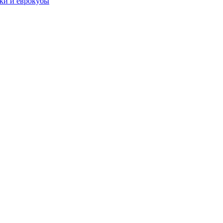
чки и еврокубы