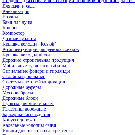
Поддоны для сбора и локализации проливов под канистры, бо
Для дачи и сада
Канализация
Вазоны
Баки для душа
Кашпо
Компостер
Дачные туалеты
Крышка колодца "Rostok"
Комплектующие для дачных товаров
Крышка колодца «Роса»
Дорожно-строительная продукция
Мобильные туалетные кабины
Сигнальные фонари и гирлянды
Столбики дорожные
Системы световой индикации
Дорожные буферы
Мусоросбросы
Дорожные блоки
Пункты для мойки колес
Пластины дорожные
Барьерные ограждения
Конусы дорожные
Кабельные колодцы связи
Ящики для песка, соли и реагентов