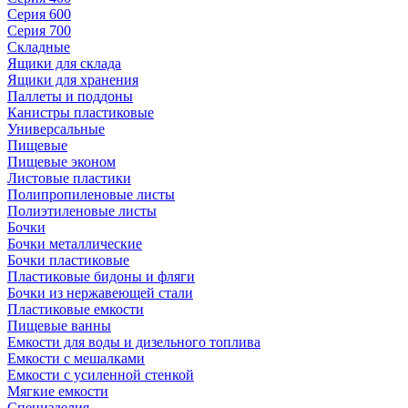
Серия 600
Серия 700
Складные
Ящики для склада
Ящики для хранения
Паллеты и поддоны
Канистры пластиковые
Универсальные
Пищевые
Пищевые эконом
Листовые пластики
Полипропиленовые листы
Полиэтиленовые листы
Бочки
Бочки металлические
Бочки пластиковые
Пластиковые бидоны и фляги
Бочки из нержавеющей стали
Пластиковые емкости
Пищевые ванны
Емкости для воды и дизельного топлива
Емкости с мешалками
Емкости с усиленной стенкой
Мягкие емкости
Специзделия