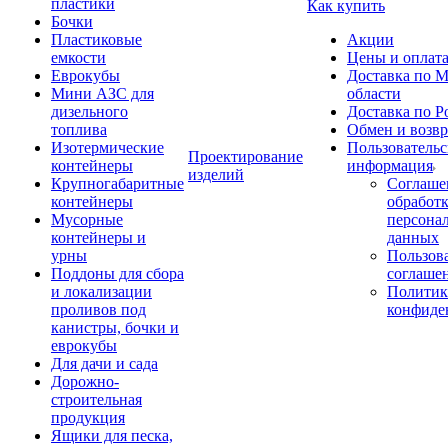
пластики
Как купить
Бочки
Пластиковые
Акции
емкости
Цены и оплат
Еврокубы
Доставка по М
Мини АЗС для
области
дизельного
Доставка по Р
топлива
Обмен и возвр
Изотермические
Пользовательс
Проектирование
контейнеры
информация
изделий
Крупногабаритные
Соглаше
контейнеры
обработ
Мусорные
персона
контейнеры и
данных
урны
Пользова
Поддоны для сбора
соглаше
и локализации
Политик
проливов под
конфиде
канистры, бочки и
еврокубы
Для дачи и сада
Дорожно-
строительная
продукция
Ящики для песка,