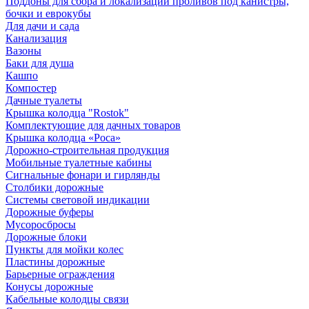
Поддоны для сбора и локализации проливов под канистры,
бочки и еврокубы
Для дачи и сада
Канализация
Вазоны
Баки для душа
Кашпо
Компостер
Дачные туалеты
Крышка колодца "Rostok"
Комплектующие для дачных товаров
Крышка колодца «Роса»
Дорожно-строительная продукция
Мобильные туалетные кабины
Сигнальные фонари и гирлянды
Столбики дорожные
Системы световой индикации
Дорожные буферы
Мусоросбросы
Дорожные блоки
Пункты для мойки колес
Пластины дорожные
Барьерные ограждения
Конусы дорожные
Кабельные колодцы связи