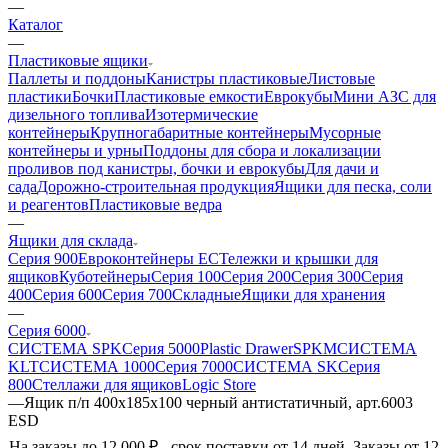
—
Каталог
—
Пластиковые ящики
Паллеты и поддоны
Канистры пластиковые
Листовые
пластики
Бочки
Пластиковые емкости
Еврокубы
Мини АЗС для
дизельного топлива
Изотермические
контейнеры
Крупногабаритные контейнеры
Мусорные
контейнеры и урны
Поддоны для сбора и локализации
проливов под канистры, бочки и еврокубы
Для дачи и
сада
Дорожно-строительная продукция
Ящики для песка, соли
и реагентов
Пластиковые ведра
—
Ящики для склада
Серия 900
Евроконтейнеры ЕС
Тележки и крышки для
ящиков
Куботейнеры
Серия 100
Серия 200
Серия 300
Серия
400
Серия 600
Серия 700
Складные
Ящики для хранения
—
Серия 6000
СИСТЕМА SPK
Серия 5000
Plastic Drawer
SPKM
СИСТЕМА
KLT
СИСТЕМА 1000
Серия 7000
СИСТЕМА SK
Серия
800
Стеллажи для ящиков
Logic Store
—
Ящик п/п 400x185x100 черный антистатичный, арт.6003
ESD
На заказы до 12 000 ₽ - срок поставки от 14 дней. Заказы от 12