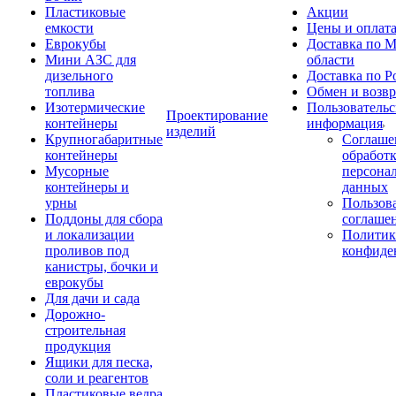
Пластиковые
Акции
емкости
Цены и оплат
Еврокубы
Доставка по М
Мини АЗС для
области
дизельного
Доставка по Р
топлива
Обмен и возвр
Изотермические
Пользовательс
Проектирование
контейнеры
информация
изделий
Крупногабаритные
Соглаше
контейнеры
обработ
Мусорные
персона
контейнеры и
данных
урны
Пользова
Поддоны для сбора
соглаше
и локализации
Политик
проливов под
конфиде
канистры, бочки и
еврокубы
Для дачи и сада
Дорожно-
строительная
продукция
Ящики для песка,
соли и реагентов
Пластиковые ведра