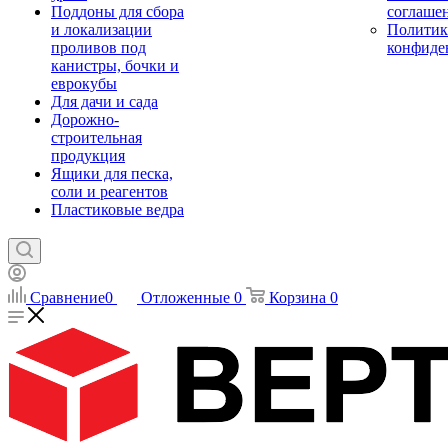
Поддоны для сбора
соглаше
и локализации
Политик
проливов под
конфиде
канистры, бочки и
еврокубы
Для дачи и сада
Дорожно-
строительная
продукция
Ящики для песка,
соли и реагентов
Пластиковые ведра
Сравнение
0
Отложенные
0
Корзина
0