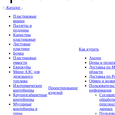
Каталог
Пластиковые
ящики
Паллеты и
поддоны
Канистры
пластиковые
Листовые
пластики
Как купить
Бочки
Пластиковые
Акции
емкости
Цены и оплат
Еврокубы
Доставка по М
Мини АЗС для
области
дизельного
Доставка по Р
топлива
Обмен и возвр
Изотермические
Пользовательс
Проектирование
контейнеры
информация
изделий
Крупногабаритные
Соглаше
контейнеры
обработ
Мусорные
персона
контейнеры и
данных
урны
Пользова