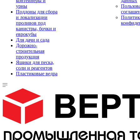
контейнеры и
данных
урны
Пользова
Поддоны для сбора
соглаше
и локализации
Политик
проливов под
конфиде
канистры, бочки и
еврокубы
Для дачи и сада
Дорожно-
строительная
продукция
Ящики для песка,
соли и реагентов
Пластиковые ведра