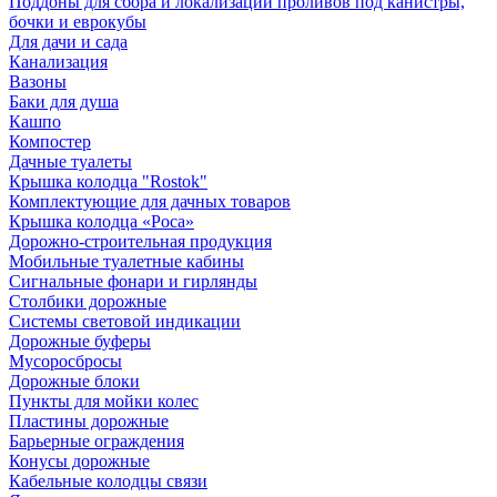
Поддоны для сбора и локализации проливов под канистры,
бочки и еврокубы
Для дачи и сада
Канализация
Вазоны
Баки для душа
Кашпо
Компостер
Дачные туалеты
Крышка колодца "Rostok"
Комплектующие для дачных товаров
Крышка колодца «Роса»
Дорожно-строительная продукция
Мобильные туалетные кабины
Сигнальные фонари и гирлянды
Столбики дорожные
Системы световой индикации
Дорожные буферы
Мусоросбросы
Дорожные блоки
Пункты для мойки колес
Пластины дорожные
Барьерные ограждения
Конусы дорожные
Кабельные колодцы связи