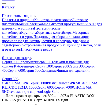
—
Каталог
—
Пластиковые ящики
Паллеты и поддоны
Канистры пластиковые
Листовые
пластики
Бочки
Пластиковые емкости
Еврокубы
Мини АЗС для
дизельного топлива
Изотермические
контейнеры
Крупногабаритные контейнеры
Мусорные
контейнеры и урны
Поддоны для сбора и локализации
проливов под канистры, бочки и еврокубы
Для дачи и
сада
Дорожно-строительная продукция
Ящики для песка, соли
и реагентов
Пластиковые ведра
—
Ящики для склада
Серия 900
Евроконтейнеры ЕС
Тележки и крышки для
ящиков
Куботейнеры
Серия 100
Серия 200
Серия 300
Серия
400
Серия 600
Серия 700
Складные
Ящики для хранения
—
Серия 800
СИСТЕМА SPK
Серия 5000
Plastic Drawer
SPKM
СИСТЕМА
KLT
СИСТЕМА 1000
Серия 6000
Серия 7000
СИСТЕМА
SK
Стеллажи для ящиков
Logic Store
—
Петля правая для крышек 802-к и 807-к PLASTIC BOX
HINGES (PLASTIC), арт.B-HINGES right