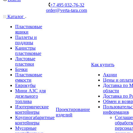
+7 495 032-76-32
order@verta-tara.com
Каталог
Пластиковые
ящики
Паллеты и
поддоны
Канистры
пластиковые
Листовые
пластики
Как купить
Бочки
Пластиковые
Акции
емкости
Цены и оплат
Еврокубы
Доставка по М
Мини АЗС для
области
дизельного
Доставка по Р
топлива
Обмен и возвр
Изотермические
Пользовательс
Проектирование
контейнеры
информация
изделий
Крупногабаритные
Соглаше
контейнеры
обработ
Мусорные
персона