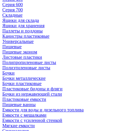
Серия 600
Серия 700
Складные
Ящики для склада
Ящики для хранения
Паллеты и поддоны
Канистры пластиковые
Универсальные
Пищевые
Пищевые эконом
Листовые пластики
Полипропиленовые листы
Полиэтиленовые листы
Бочки
Бочки металлические
Бочки пластиковые
Пластиковые бидоны и фляги
Бочки из нержавеющей стали
Пластиковые емкости
Пищевые ванны
Емкости для воды и дизельного топлива
Емкости с мешалками
Емкости с усиленной стенкой
Мягкие емкости
Специзделия