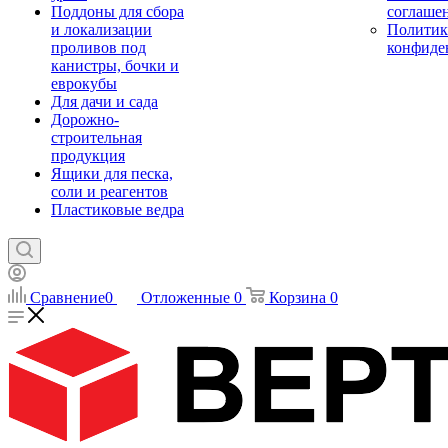
Поддоны для сбора
соглаше
и локализации
Политик
проливов под
конфиде
канистры, бочки и
еврокубы
Для дачи и сада
Дорожно-
строительная
продукция
Ящики для песка,
соли и реагентов
Пластиковые ведра
Сравнение
0
Отложенные
0
Корзина
0