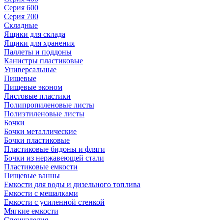
Серия 600
Серия 700
Складные
Ящики для склада
Ящики для хранения
Паллеты и поддоны
Канистры пластиковые
Универсальные
Пищевые
Пищевые эконом
Листовые пластики
Полипропиленовые листы
Полиэтиленовые листы
Бочки
Бочки металлические
Бочки пластиковые
Пластиковые бидоны и фляги
Бочки из нержавеющей стали
Пластиковые емкости
Пищевые ванны
Емкости для воды и дизельного топлива
Емкости с мешалками
Емкости с усиленной стенкой
Мягкие емкости
Специзделия