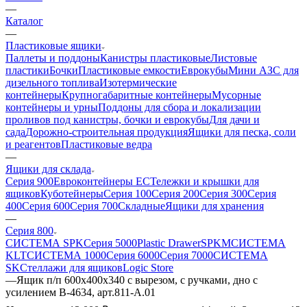
—
Каталог
—
Пластиковые ящики
Паллеты и поддоны
Канистры пластиковые
Листовые
пластики
Бочки
Пластиковые емкости
Еврокубы
Мини АЗС для
дизельного топлива
Изотермические
контейнеры
Крупногабаритные контейнеры
Мусорные
контейнеры и урны
Поддоны для сбора и локализации
проливов под канистры, бочки и еврокубы
Для дачи и
сада
Дорожно-строительная продукция
Ящики для песка, соли
и реагентов
Пластиковые ведра
—
Ящики для склада
Серия 900
Евроконтейнеры ЕС
Тележки и крышки для
ящиков
Куботейнеры
Серия 100
Серия 200
Серия 300
Серия
400
Серия 600
Серия 700
Складные
Ящики для хранения
—
Серия 800
СИСТЕМА SPK
Серия 5000
Plastic Drawer
SPKM
СИСТЕМА
KLT
СИСТЕМА 1000
Серия 6000
Серия 7000
СИСТЕМА
SK
Стеллажи для ящиков
Logic Store
—
Ящик п/п 600х400х340 с вырезом, с ручками, дно с
усилением B-4634, арт.811-А.01