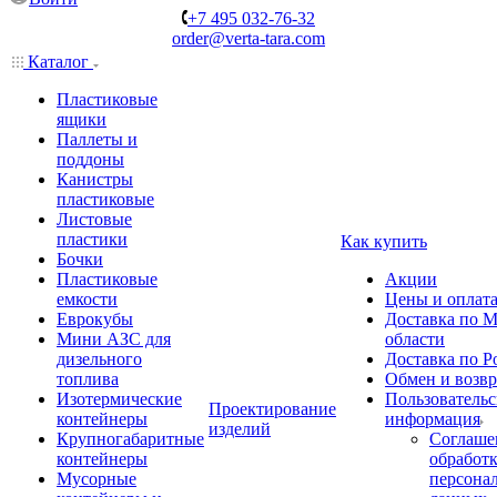
+7 495 032-76-32
order@verta-tara.com
Каталог
Пластиковые
ящики
Паллеты и
поддоны
Канистры
пластиковые
Листовые
пластики
Как купить
Бочки
Пластиковые
Акции
емкости
Цены и оплат
Еврокубы
Доставка по М
Мини АЗС для
области
дизельного
Доставка по Р
топлива
Обмен и возвр
Изотермические
Пользовательс
Проектирование
контейнеры
информация
изделий
Крупногабаритные
Соглаше
контейнеры
обработ
Мусорные
персона