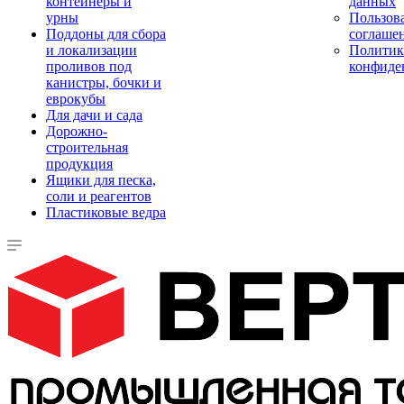
контейнеры и
данных
урны
Пользова
Поддоны для сбора
соглаше
и локализации
Политик
проливов под
конфиде
канистры, бочки и
еврокубы
Для дачи и сада
Дорожно-
строительная
продукция
Ящики для песка,
соли и реагентов
Пластиковые ведра