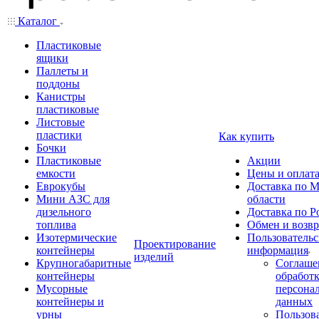
Каталог
Пластиковые
ящики
Паллеты и
поддоны
Канистры
пластиковые
Листовые
пластики
Как купить
Бочки
Пластиковые
Акции
емкости
Цены и оплат
Еврокубы
Доставка по М
Мини АЗС для
области
дизельного
Доставка по Р
топлива
Обмен и возвр
Изотермические
Пользовательс
Проектирование
контейнеры
информация
изделий
Крупногабаритные
Соглаше
контейнеры
обработ
Мусорные
персона
контейнеры и
данных
урны
Пользова