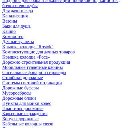
Поддоны для сбора и локализации проливов под канистры,
бочки и еврокубы
Для дачи и сада
Канализация
Вазоны
Баки для душа
Кашпо
Компостер
Дачные туалеты
Крышка колодца "Rostok"
Комплектующие для дачных товаров
Крышка колодца «Роса»
Дорожно-строительная продукция
Мобильные туалетные кабины
Сигнальные фонари и гирлянды
Столбики дорожные
Системы световой индикации
Дорожные буферы
Мусоросбросы
Дорожные блоки
Пункты для мойки колес
Пластины дорожные
Барьерные ограждения
Конусы дорожные
Кабельные колодцы связи