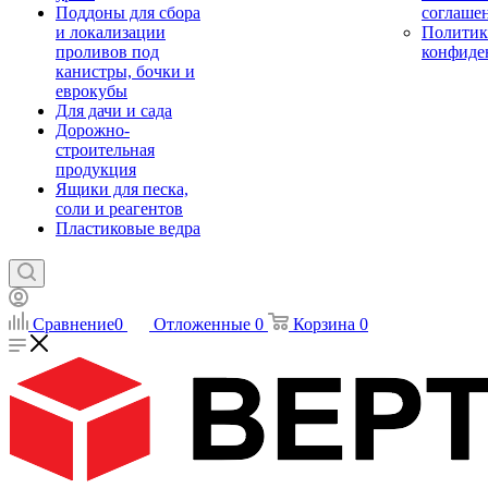
Поддоны для сбора
соглаше
и локализации
Политик
проливов под
конфиде
канистры, бочки и
еврокубы
Для дачи и сада
Дорожно-
строительная
продукция
Ящики для песка,
соли и реагентов
Пластиковые ведра
Сравнение
0
Отложенные
0
Корзина
0