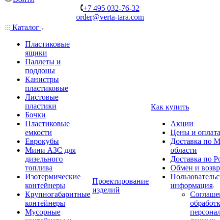
+7 495 032-76-32
order@verta-tara.com
Каталог
Пластиковые
ящики
Паллеты и
поддоны
Канистры
пластиковые
Листовые
пластики
Как купить
Бочки
Пластиковые
Акции
емкости
Цены и оплат
Еврокубы
Доставка по М
Мини АЗС для
области
дизельного
Доставка по Р
топлива
Обмен и возвр
Изотермические
Пользовательс
Проектирование
контейнеры
информация
изделий
Крупногабаритные
Соглаше
контейнеры
обработ
Мусорные
персона