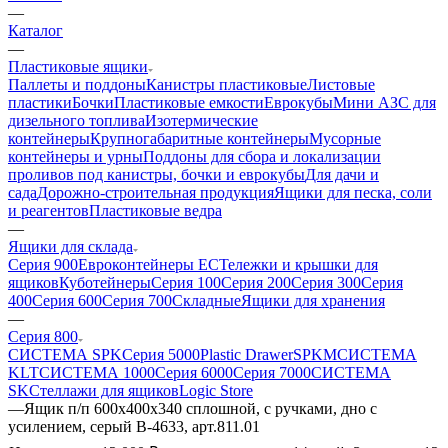
—
Каталог
—
Пластиковые ящики
Паллеты и поддоны
Канистры пластиковые
Листовые
пластики
Бочки
Пластиковые емкости
Еврокубы
Мини АЗС для
дизельного топлива
Изотермические
контейнеры
Крупногабаритные контейнеры
Мусорные
контейнеры и урны
Поддоны для сбора и локализации
проливов под канистры, бочки и еврокубы
Для дачи и
сада
Дорожно-строительная продукция
Ящики для песка, соли
и реагентов
Пластиковые ведра
—
Ящики для склада
Серия 900
Евроконтейнеры ЕС
Тележки и крышки для
ящиков
Куботейнеры
Серия 100
Серия 200
Серия 300
Серия
400
Серия 600
Серия 700
Складные
Ящики для хранения
—
Серия 800
СИСТЕМА SPK
Серия 5000
Plastic Drawer
SPKM
СИСТЕМА
KLT
СИСТЕМА 1000
Серия 6000
Серия 7000
СИСТЕМА
SK
Стеллажи для ящиков
Logic Store
—
Ящик п/п 600х400х340 сплошной, с ручками, дно с
усилением, серый B-4633, арт.811.01