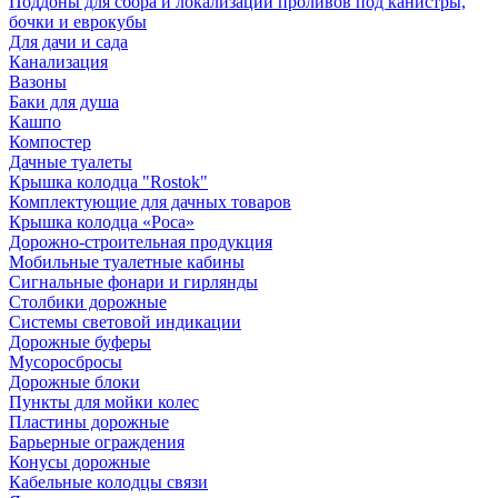
Поддоны для сбора и локализации проливов под канистры,
бочки и еврокубы
Для дачи и сада
Канализация
Вазоны
Баки для душа
Кашпо
Компостер
Дачные туалеты
Крышка колодца "Rostok"
Комплектующие для дачных товаров
Крышка колодца «Роса»
Дорожно-строительная продукция
Мобильные туалетные кабины
Сигнальные фонари и гирлянды
Столбики дорожные
Системы световой индикации
Дорожные буферы
Мусоросбросы
Дорожные блоки
Пункты для мойки колес
Пластины дорожные
Барьерные ограждения
Конусы дорожные
Кабельные колодцы связи