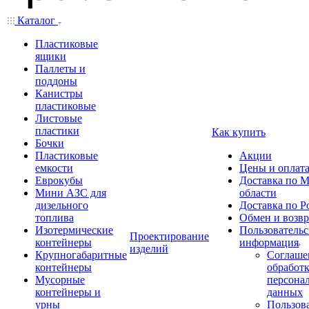
Каталог
Пластиковые
ящики
Паллеты и
поддоны
Канистры
пластиковые
Листовые
пластики
Как купить
Бочки
Пластиковые
Акции
емкости
Цены и оплат
Еврокубы
Доставка по М
Мини АЗС для
области
дизельного
Доставка по Р
топлива
Обмен и возвр
Изотермические
Пользовательс
Проектирование
контейнеры
информация
изделий
Крупногабаритные
Соглаше
контейнеры
обработ
Мусорные
персона
контейнеры и
данных
урны
Пользова