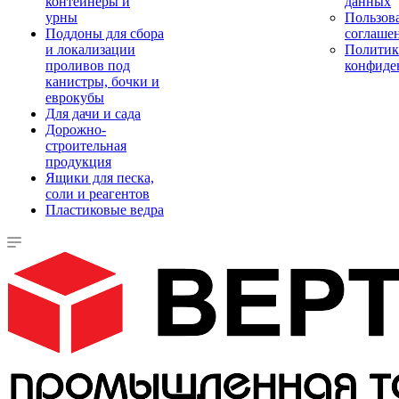
контейнеры и
данных
урны
Пользова
Поддоны для сбора
соглаше
и локализации
Политик
проливов под
конфиде
канистры, бочки и
еврокубы
Для дачи и сада
Дорожно-
строительная
продукция
Ящики для песка,
соли и реагентов
Пластиковые ведра