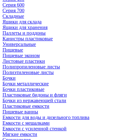
Серия 600
Серия 700
Складные
Ящики для склада
Ящики для хранения
Паллеты и поддоны
Канистры пластиковые
Универсальные
Пищевые
Пищевые эконом
Листовые пластики
Полипропиленовые листы
Полиэтиленовые листы
Бочки
Бочки металлические
Бочки пластиковые
Пластиковые бидоны и фляги
Бочки из нержавеющей стали
Пластиковые емкости
Пищевые ванны
Емкости для воды и дизельного топлива
Емкости с мешалками
Емкости с усиленной стенкой
Мягкие емкости
Специзделия