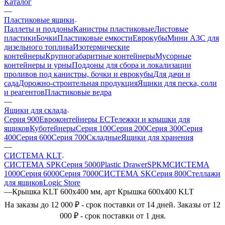
Каталог
—
Пластиковые ящики
Паллеты и поддоны
Канистры пластиковые
Листовые
пластики
Бочки
Пластиковые емкости
Еврокубы
Мини АЗС для
дизельного топлива
Изотермические
контейнеры
Крупногабаритные контейнеры
Мусорные
контейнеры и урны
Поддоны для сбора и локализации
проливов под канистры, бочки и еврокубы
Для дачи и
сада
Дорожно-строительная продукция
Ящики для песка, соли
и реагентов
Пластиковые ведра
—
Ящики для склада
Серия 900
Евроконтейнеры ЕС
Тележки и крышки для
ящиков
Куботейнеры
Серия 100
Серия 200
Серия 300
Серия
400
Серия 600
Серия 700
Складные
Ящики для хранения
—
СИСТЕМА KLT
СИСТЕМА SPK
Серия 5000
Plastic Drawer
SPKM
СИСТЕМА
1000
Серия 6000
Серия 7000
СИСТЕМА SK
Серия 800
Стеллажи
для ящиков
Logic Store
—
Крышка KLT 600х400 мм, арт Крышка 600х400 KLT
На заказы до 12 000 ₽ - срок поставки от 14 дней. Заказы от 12
000 ₽ - срок поставки от 1 дня.