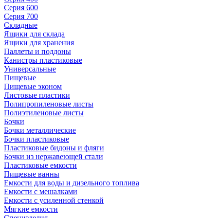
Серия 600
Серия 700
Складные
Ящики для склада
Ящики для хранения
Паллеты и поддоны
Канистры пластиковые
Универсальные
Пищевые
Пищевые эконом
Листовые пластики
Полипропиленовые листы
Полиэтиленовые листы
Бочки
Бочки металлические
Бочки пластиковые
Пластиковые бидоны и фляги
Бочки из нержавеющей стали
Пластиковые емкости
Пищевые ванны
Емкости для воды и дизельного топлива
Емкости с мешалками
Емкости с усиленной стенкой
Мягкие емкости
Специзделия