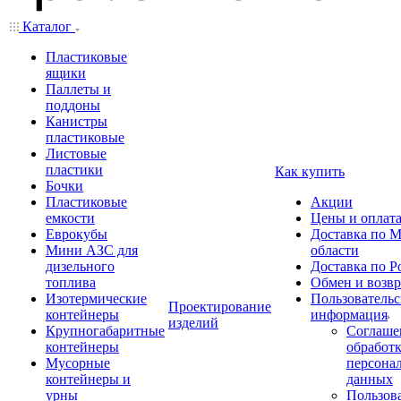
Каталог
Пластиковые
ящики
Паллеты и
поддоны
Канистры
пластиковые
Листовые
пластики
Как купить
Бочки
Пластиковые
Акции
емкости
Цены и оплат
Еврокубы
Доставка по М
Мини АЗС для
области
дизельного
Доставка по Р
топлива
Обмен и возвр
Изотермические
Пользовательс
Проектирование
контейнеры
информация
изделий
Крупногабаритные
Соглаше
контейнеры
обработ
Мусорные
персона
контейнеры и
данных
урны
Пользова