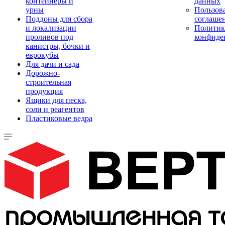
контейнеры и
данных
урны
Пользова
Поддоны для сбора
соглаше
и локализации
Политик
проливов под
конфиде
канистры, бочки и
еврокубы
Для дачи и сада
Дорожно-
строительная
продукция
Ящики для песка,
соли и реагентов
Пластиковые ведра