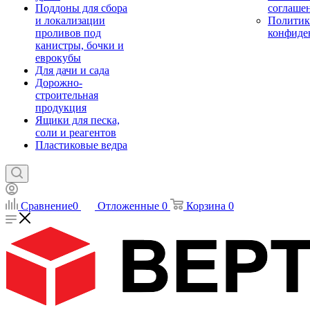
Поддоны для сбора
соглаше
и локализации
Политик
проливов под
конфиде
канистры, бочки и
еврокубы
Для дачи и сада
Дорожно-
строительная
продукция
Ящики для песка,
соли и реагентов
Пластиковые ведра
Сравнение
0
Отложенные
0
Корзина
0