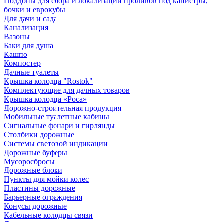
Поддоны для сбора и локализации проливов под канистры,
бочки и еврокубы
Для дачи и сада
Канализация
Вазоны
Баки для душа
Кашпо
Компостер
Дачные туалеты
Крышка колодца "Rostok"
Комплектующие для дачных товаров
Крышка колодца «Роса»
Дорожно-строительная продукция
Мобильные туалетные кабины
Сигнальные фонари и гирлянды
Столбики дорожные
Системы световой индикации
Дорожные буферы
Мусоросбросы
Дорожные блоки
Пункты для мойки колес
Пластины дорожные
Барьерные ограждения
Конусы дорожные
Кабельные колодцы связи