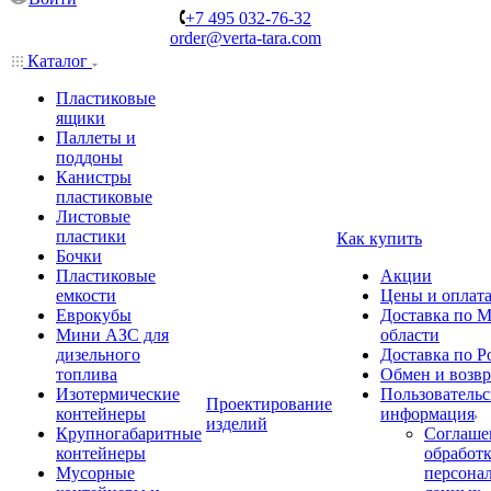
+7 495 032-76-32
order@verta-tara.com
Каталог
Пластиковые
ящики
Паллеты и
поддоны
Канистры
пластиковые
Листовые
пластики
Как купить
Бочки
Пластиковые
Акции
емкости
Цены и оплат
Еврокубы
Доставка по М
Мини АЗС для
области
дизельного
Доставка по Р
топлива
Обмен и возвр
Изотермические
Пользовательс
Проектирование
контейнеры
информация
изделий
Крупногабаритные
Соглаше
контейнеры
обработ
Мусорные
персона