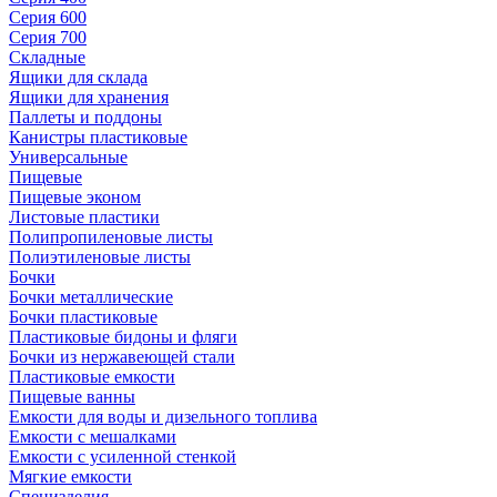
Серия 600
Серия 700
Складные
Ящики для склада
Ящики для хранения
Паллеты и поддоны
Канистры пластиковые
Универсальные
Пищевые
Пищевые эконом
Листовые пластики
Полипропиленовые листы
Полиэтиленовые листы
Бочки
Бочки металлические
Бочки пластиковые
Пластиковые бидоны и фляги
Бочки из нержавеющей стали
Пластиковые емкости
Пищевые ванны
Емкости для воды и дизельного топлива
Емкости с мешалками
Емкости с усиленной стенкой
Мягкие емкости
Специзделия