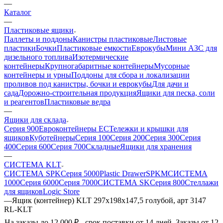
—
Каталог
—
Пластиковые ящики
Паллеты и поддоны
Канистры пластиковые
Листовые
пластики
Бочки
Пластиковые емкости
Еврокубы
Мини АЗС для
дизельного топлива
Изотермические
контейнеры
Крупногабаритные контейнеры
Мусорные
контейнеры и урны
Поддоны для сбора и локализации
проливов под канистры, бочки и еврокубы
Для дачи и
сада
Дорожно-строительная продукция
Ящики для песка, соли
и реагентов
Пластиковые ведра
—
Ящики для склада
Серия 900
Евроконтейнеры ЕС
Тележки и крышки для
ящиков
Куботейнеры
Серия 100
Серия 200
Серия 300
Серия
400
Серия 600
Серия 700
Складные
Ящики для хранения
—
СИСТЕМА KLT
СИСТЕМА SPK
Серия 5000
Plastic Drawer
SPKM
СИСТЕМА
1000
Серия 6000
Серия 7000
СИСТЕМА SK
Серия 800
Стеллажи
для ящиков
Logic Store
—
Ящик (контейнер) KLT 297х198х147,5 голубой, арт 3147
RL-KLT
На заказы до 12 000 ₽ - срок поставки от 14 дней. Заказы от 12