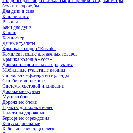
Поддоны для сбора и локализации проливов под канистры,
бочки и еврокубы
Для дачи и сада
Канализация
Вазоны
Баки для душа
Кашпо
Компостер
Дачные туалеты
Крышка колодца "Rostok"
Комплектующие для дачных товаров
Крышка колодца «Роса»
Дорожно-строительная продукция
Мобильные туалетные кабины
Сигнальные фонари и гирлянды
Столбики дорожные
Системы световой индикации
Дорожные буферы
Мусоросбросы
Дорожные блоки
Пункты для мойки колес
Пластины дорожные
Барьерные ограждения
Конусы дорожные
Кабельные колодцы связи