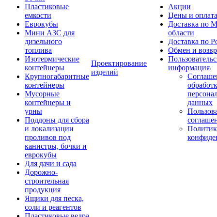
Пластиковые
Акции
емкости
Цены и оплат
Еврокубы
Доставка по М
Мини АЗС для
области
дизельного
Доставка по Р
топлива
Обмен и возвр
Изотермические
Пользовательс
Проектирование
контейнеры
информация
изделий
Крупногабаритные
Соглаше
контейнеры
обработ
Мусорные
персона
контейнеры и
данных
урны
Пользова
Поддоны для сбора
соглаше
и локализации
Политик
проливов под
конфиде
канистры, бочки и
еврокубы
Для дачи и сада
Дорожно-
строительная
продукция
Ящики для песка,
соли и реагентов
Пластиковые ведра