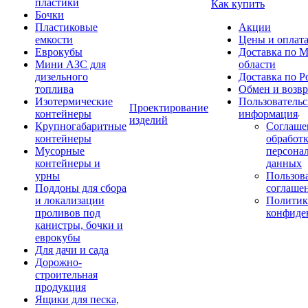
пластики
Как купить
Бочки
Пластиковые
Акции
емкости
Цены и оплат
Еврокубы
Доставка по М
Мини АЗС для
области
дизельного
Доставка по Р
топлива
Обмен и возвр
Изотермические
Пользовательс
Проектирование
контейнеры
информация
изделий
Крупногабаритные
Соглаше
контейнеры
обработ
Мусорные
персона
контейнеры и
данных
урны
Пользова
Поддоны для сбора
соглаше
и локализации
Политик
проливов под
конфиде
канистры, бочки и
еврокубы
Для дачи и сада
Дорожно-
строительная
продукция
Ящики для песка,